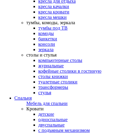
кресла для отдыха
кресла качалки
кресла кровати
кресла мешки
тумбы, комоды, зеркала
тумбы под ТВ
комоды
банкетки
консоли
зеркала
столы и стулья
компьютерные столы
журнальные
кофейные столики в гостиную
столы книжки
туалетные столики
трансформеры
стулья
Спальня
Мебель для спальни
Кровати
детские
односпальные
двуспальные
с подъмным механизмом