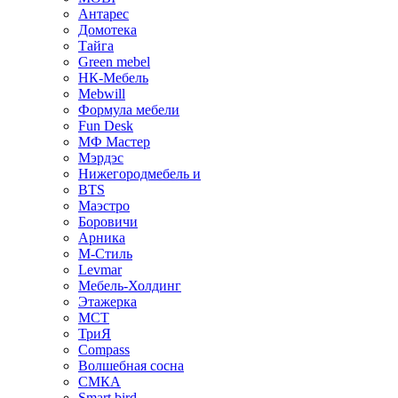
Антарес
Домотека
Тайга
Green mebel
НК-Мебель
Mebwill
Формула мебели
Fun Desk
МФ Мастер
Мэрдэс
Нижегородмебель и
BTS
Маэстро
Боровичи
Арника
М-Стиль
Levmar
Мебель-Холдинг
Этажерка
МСТ
ТриЯ
Compass
Волшебная сосна
СМКА
Smart bird