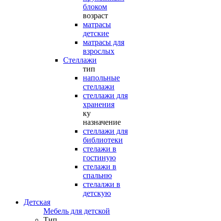
блоком
возраст
матрасы
детские
матрасы для
взрослых
Стеллажи
тип
напольные
стеллажи
стеллажи для
хранения
ку
назначение
стеллажи для
библиотеки
стелажи в
гостиную
стелажи в
спальню
стелалжи в
детскую
Детская
Мебель для детской
Тип