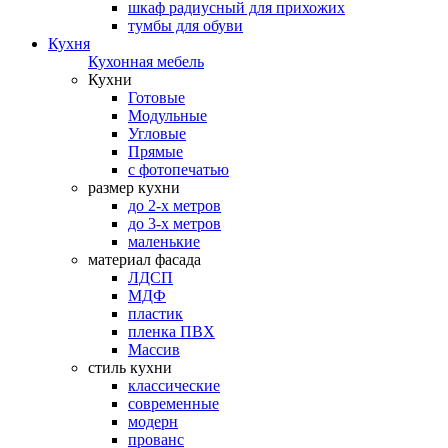
шкаф радиусный для прихожих
тумбы для обуви
Кухня
Кухонная мебель
Кухни
Готовые
Модульные
Угловые
Прямые
с фотопечатью
размер кухни
до 2-х метров
до 3-х метров
маленькие
материал фасада
ЛДСП
МДФ
пластик
пленка ПВХ
Массив
стиль кухни
классические
современные
модерн
прованс