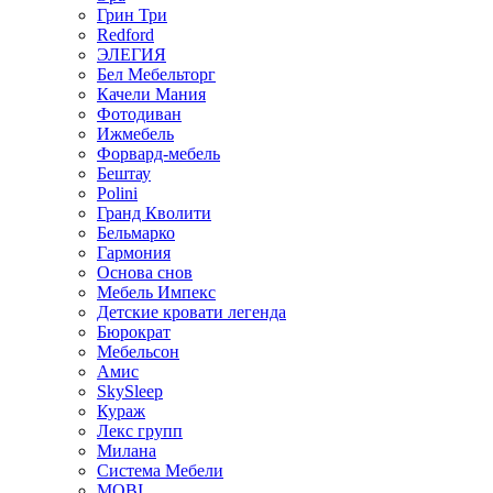
Грин Три
Redford
ЭЛЕГИЯ
Бел Мебельторг
Качели Мания
Фотодиван
Ижмебель
Форвард-мебель
Бештау
Polini
Гранд Кволити
Бельмарко
Гармония
Основа снов
Мебель Импекс
Детские кровати легенда
Бюрократ
Мебельсон
Амис
SkySleep
Кураж
Лекс групп
Милана
Система Мебели
MOBI