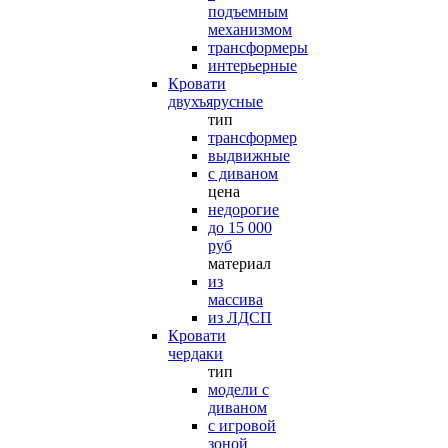
подъемным
механизмом
трансформеры
интерьерные
Кровати
двухъярусные
тип
трансформер
выдвижные
с диваном
цена
недорогие
до 15 000
руб
материал
из
массива
из ЛДСП
Кровати
чердаки
тип
модели с
диваном
с игровой
зоной