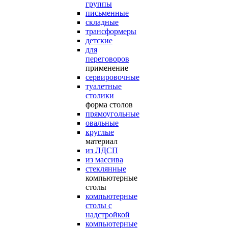
группы
письменные
складные
трансформеры
детские
для
переговоров
применение
сервировочные
туалетные
столики
форма столов
прямоугольные
овальные
круглые
материал
из ЛДСП
из массива
стеклянные
компьютерные
столы
компьютерные
столы с
надстройкой
компьютерные