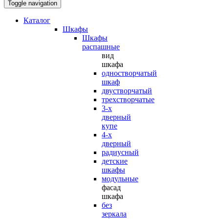
Toggle navigation
Каталог
Шкафы
Шкафы
распашные
вид
шкафа
одностворчатый
шкаф
двустворчатый
трехстворчатые
3-х
дверный
купе
4-х
дверный
радиусный
детские
шкафы
модульные
фасад
шкафа
без
зеркала