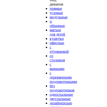
диванов
прямые
угловые
модульные
п
образные
мягкие
для детей
кушетки
офисные
с
оттоманкой
со
столиком
с
ящиками
с
деревянными
подлокотниками
без
подлокотников
односпальные
двуспальные
дизайнерские