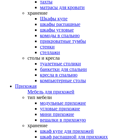
тахты
матрасы для кровати
хранение
Шкафы купе
шкафы распашные
шкафы угловые
комоды в спальню
прикроватные тумбы
стенки
стеллажи
столы и кресла
туалетные столики
банкетки для спальни
кресла в спальню
компьютерные столы
Прихожая
Мебель для прихожей
тип мебели
модульные прихожие
угловые прихожие
мини прихожие
вешалки в прихожую
хранение
шкаф купе для прихожей
шкаф распашной для прихожих