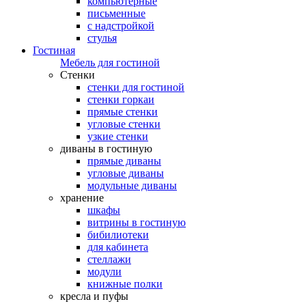
компьютерные
письменные
с надстройкой
стулья
Гостиная
Мебель для гостиной
Стенки
стенки для гостиной
стенки горкаи
прямые стенки
угловые стенки
узкие стенки
диваны в гостиную
прямые диваны
угловые диваны
модульные диваны
хранение
шкафы
витрины в гостиную
бибилиотеки
для кабинета
стеллажи
модули
книжные полки
кресла и пуфы