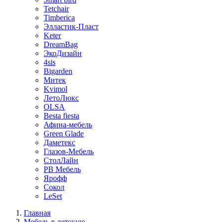
Tetchair
Timberica
Элластик-Пласт
Keter
DreamBag
ЭкоДизайн
4sis
Bigarden
Митек
Kvimol
ЛетоЛюкс
OLSA
Besta fiesta
Афина-мебель
Green Glade
Даметекс
Глазов-Мебель
СтолЛайн
РВ Мебель
Ярофф
Сокол
LeSet
Главная
Мебель в детскую