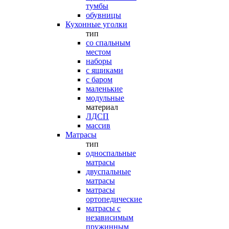
тумбы
обувницы
Кухонные уголки
тип
со спальным
местом
наборы
с ящиками
с баром
маленькие
модульные
материал
ЛДСП
массив
Матрасы
тип
односпальные
матрасы
двуспальные
матрасы
матрасы
ортопедические
матрасы с
независимым
пружинным