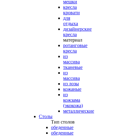
мешки
кресла
кровати
для
отдыха
дизайнерские
кресла
материал
ротанговые
кресла
из
массива
тканевые
из
массива
из лозы
кожаные
из
кожзама
(экокожа)
металлические
Столы
Тип столов
обеденные
обеденные