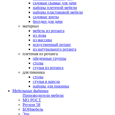
садовые скамьи для дачи
наборы плетеной мебели
наборы пластиковой мебели
садовые зонты
беседки для дачи
материал
мебель из ротанга
из лозы
из массива
искуственный ротанг
из натурального ротанга
плетеная из ротанга
обеденные группы
столы
стулья из ротанга
для пикника
столы
стулья и кресла
наборы для пикника
Мебельные фабрики
Производители мебели
МО РОСТ
Регион 58
БОНмебель
Эра