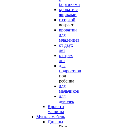
бортиками
кровати с
ящиками
с горкой
возраст
кроватки
для
младенцев
от двух
лет
от трех
лет
для
подростков
пол
ребенка
для
мальчиков
для
девочек
Кровати
машины
Мягкая мебель
Диваны
Вид