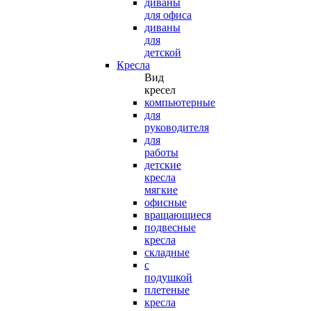
диваны
для офиса
диваны
для
детской
Кресла
Вид
кресел
компьютерные
для
руководителя
для
работы
детские
кресла
мягкие
офисные
вращающиеся
подвесные
кресла
складные
с
подушкой
плетеные
кресла