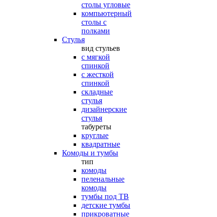
столы угловые
компьютерный
столы с
полками
Стулья
вид стульев
с мягкой
спинкой
с жесткой
спинкой
складные
стулья
дизайнерские
стулья
табуреты
круглые
квадратные
Комоды и тумбы
тип
комоды
пеленальные
комоды
тумбы под ТВ
детские тумбы
прикроватные