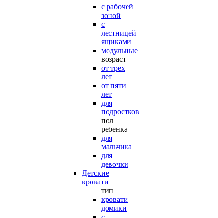
с рабочей
зоной
с
лестницей
ящиками
модульные
возраст
от трех
лет
от пяти
лет
для
подростков
пол
ребенка
для
мальчика
для
девочки
Детские
кровати
тип
кровати
домики
с