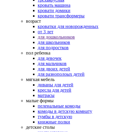
кровать машина
кровати домики
кровати трансформеры
возраст
кроватки для новорожденных
от 3 лет
для дошкольников
для школьников
для подростков
пол ребенка
для девочек
для мальчиков
для двоих детей
для разнополоых детей
мягкая мебель
диваны для детей
кресла для детей
матрасы
малые формы
пеленальные комоды
комоды в детскую комнату
тумбы в детскую
книжные полки
детские столы