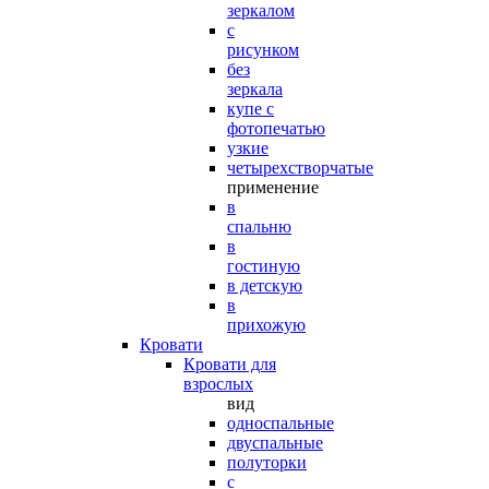
зеркалом
с
рисунком
без
зеркала
купе с
фотопечатью
узкие
четырехстворчатые
применение
в
спальню
в
гостиную
в детскую
в
прихожую
Кровати
Кровати для
взрослых
вид
односпальные
двуспальные
полуторки
с