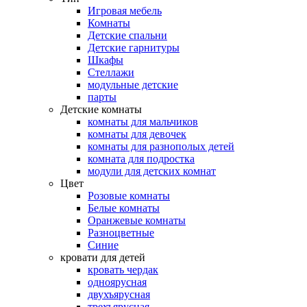
Игровая мебель
Комнаты
Детские спальни
Детские гарнитуры
Шкафы
Стеллажи
модульные детские
парты
Детские комнаты
комнаты для мальчиков
комнаты для девочек
комнаты для разнополых детей
комната для подростка
модули для детских комнат
Цвет
Розовые комнаты
Белые комнаты
Оранжевые комнаты
Разноцветные
Синие
кровати для детей
кровать чердак
одноярусная
двухъярусная
трехъярусная