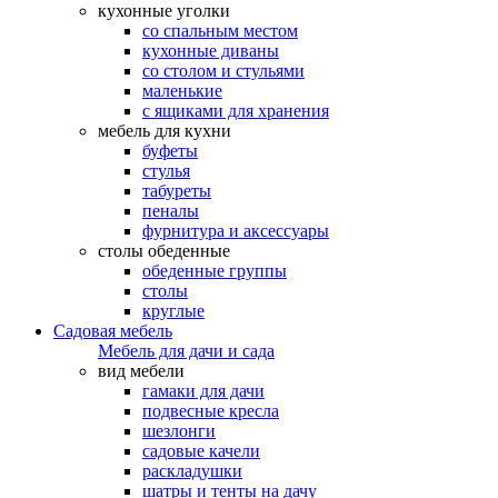
кухонные уголки
со спальным местом
кухонные диваны
со столом и стульями
маленькие
с ящиками для хранения
мебель для кухни
буфеты
стулья
табуреты
пеналы
фурнитура и аксессуары
столы обеденные
обеденные группы
столы
круглые
Садовая мебель
Мебель для дачи и сада
вид мебели
гамаки для дачи
подвесные кресла
шезлонги
садовые качели
раскладушки
шатры и тенты на дачу