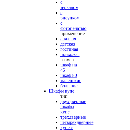
с
зеркалом
с
рисунком
с
фотопечатью
применение
спальня
детская
гостиная
прихожая
размер
шкаф на
45
шкаф 80
маленькие
большие
Шкафы купе
тип
двухдверные
шкафы
купе
трехдверные
четырехдверные
купе с