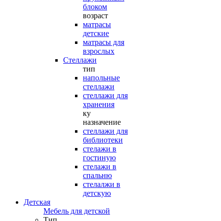
блоком
возраст
матрасы
детские
матрасы для
взрослых
Стеллажи
тип
напольные
стеллажи
стеллажи для
хранения
ку
назначение
стеллажи для
библиотеки
стелажи в
гостиную
стелажи в
спальню
стелалжи в
детскую
Детская
Мебель для детской
Тип