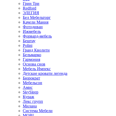
Грин Три
Redford
ЭЛЕГИЯ
Бел Мебельторг
Качели Мания
Фотодиван
Ижмебель
Форвард-мебель
Бештау
Polini
Гранд Кволити
Бельмарко
Гармония
Основа снов
Мебель Импекс
Детские кровати легенда
Бюрократ
Мебельсон
Амис
SkySleep
Кураж
Лекс групп
Милана
Система Мебели
MOBI