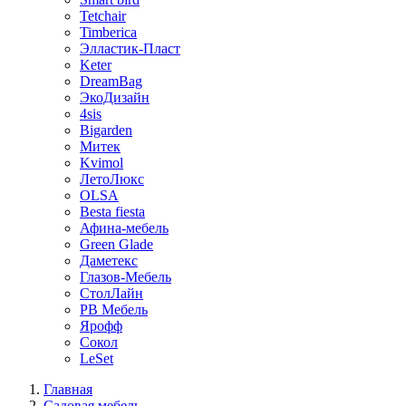
Tetchair
Timberica
Элластик-Пласт
Keter
DreamBag
ЭкоДизайн
4sis
Bigarden
Митек
Kvimol
ЛетоЛюкс
OLSA
Besta fiesta
Афина-мебель
Green Glade
Даметекс
Глазов-Мебель
СтолЛайн
РВ Мебель
Ярофф
Сокол
LeSet
Главная
Садовая мебель