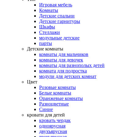
Игровая мебель
Комнаты
Детские спальни
Детские гарнитуры
Шкафы
Стеллажи
модульные детские
парты
Детские комнаты
комнаты для мальчиков
комнаты для девочек
комнаты для разнополых детей
комната для подростка
модули для детских комнат
Цвет
Розовые комнаты
Белые комнаты
Оранжевые комнаты
Разноцветные
Синие
кровати для детей
кровать чердак
одноярусная
двухъярусная
трехъярусная