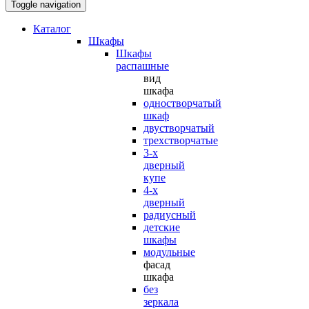
Toggle navigation
Каталог
Шкафы
Шкафы
распашные
вид
шкафа
одностворчатый
шкаф
двустворчатый
трехстворчатые
3-х
дверный
купе
4-х
дверный
радиусный
детские
шкафы
модульные
фасад
шкафа
без
зеркала