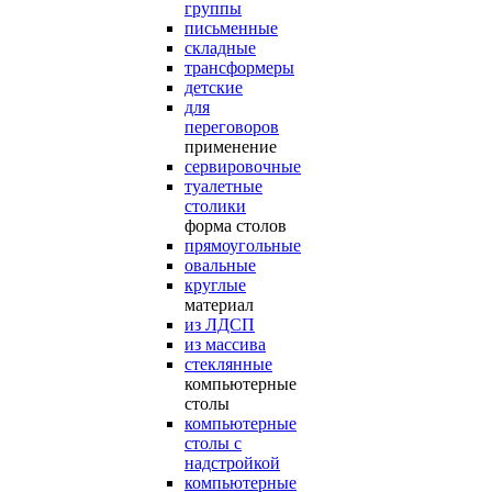
группы
письменные
складные
трансформеры
детские
для
переговоров
применение
сервировочные
туалетные
столики
форма столов
прямоугольные
овальные
круглые
материал
из ЛДСП
из массива
стеклянные
компьютерные
столы
компьютерные
столы с
надстройкой
компьютерные