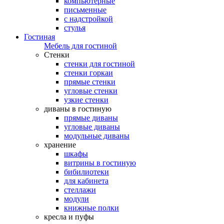
компьютерные
письменные
с надстройкой
стулья
Гостиная
Мебель для гостиной
Стенки
стенки для гостиной
стенки горкаи
прямые стенки
угловые стенки
узкие стенки
диваны в гостиную
прямые диваны
угловые диваны
модульные диваны
хранение
шкафы
витрины в гостиную
бибилиотеки
для кабинета
стеллажи
модули
книжные полки
кресла и пуфы