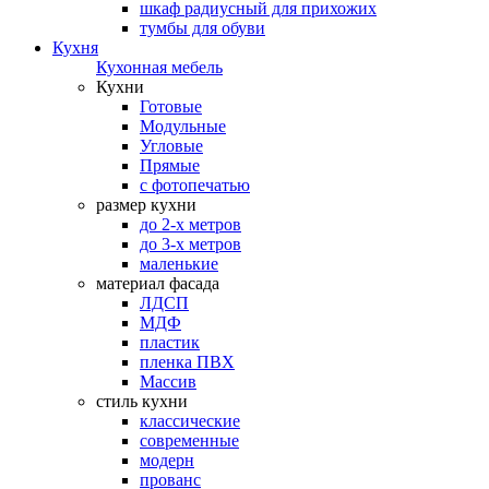
шкаф радиусный для прихожих
тумбы для обуви
Кухня
Кухонная мебель
Кухни
Готовые
Модульные
Угловые
Прямые
с фотопечатью
размер кухни
до 2-х метров
до 3-х метров
маленькие
материал фасада
ЛДСП
МДФ
пластик
пленка ПВХ
Массив
стиль кухни
классические
современные
модерн
прованс