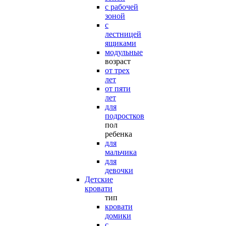
с рабочей
зоной
с
лестницей
ящиками
модульные
возраст
от трех
лет
от пяти
лет
для
подростков
пол
ребенка
для
мальчика
для
девочки
Детские
кровати
тип
кровати
домики
с