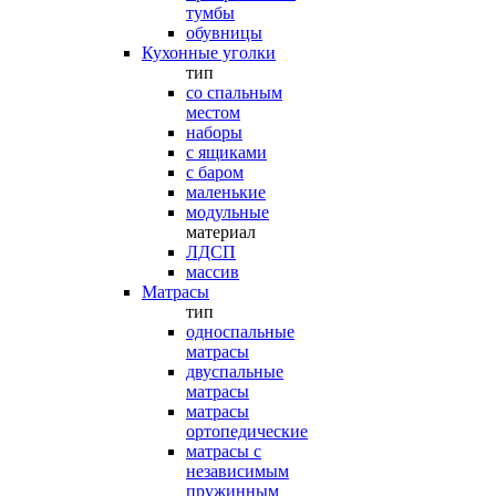
тумбы
обувницы
Кухонные уголки
тип
со спальным
местом
наборы
с ящиками
с баром
маленькие
модульные
материал
ЛДСП
массив
Матрасы
тип
односпальные
матрасы
двуспальные
матрасы
матрасы
ортопедические
матрасы с
независимым
пружинным