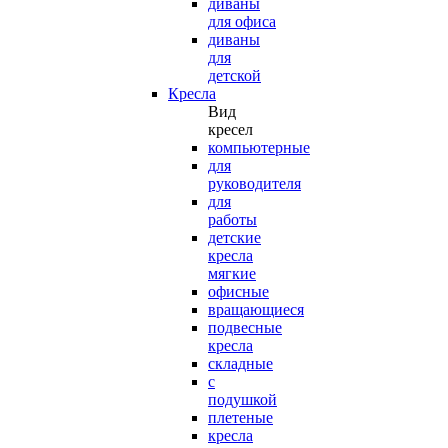
диваны
для офиса
диваны
для
детской
Кресла
Вид
кресел
компьютерные
для
руководителя
для
работы
детские
кресла
мягкие
офисные
вращающиеся
подвесные
кресла
складные
с
подушкой
плетеные
кресла