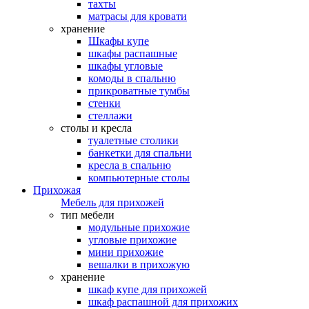
тахты
матрасы для кровати
хранение
Шкафы купе
шкафы распашные
шкафы угловые
комоды в спальню
прикроватные тумбы
стенки
стеллажи
столы и кресла
туалетные столики
банкетки для спальни
кресла в спальню
компьютерные столы
Прихожая
Мебель для прихожей
тип мебели
модульные прихожие
угловые прихожие
мини прихожие
вешалки в прихожую
хранение
шкаф купе для прихожей
шкаф распашной для прихожих