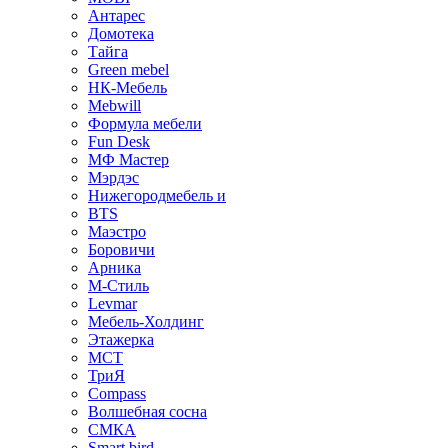
Антарес
Домотека
Тайга
Green mebel
НК-Мебель
Mebwill
Формула мебели
Fun Desk
МФ Мастер
Мэрдэс
Нижегородмебель и
BTS
Маэстро
Боровичи
Арника
М-Стиль
Levmar
Мебель-Холдинг
Этажерка
МСТ
ТриЯ
Compass
Волшебная сосна
СМКА
Smart bird