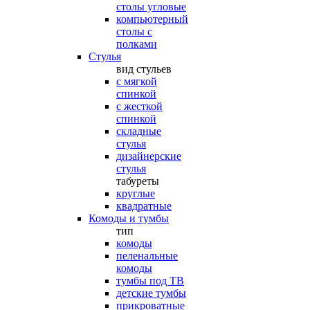
столы угловые
компьютерный
столы с
полками
Стулья
вид стульев
с мягкой
спинкой
с жесткой
спинкой
складные
стулья
дизайнерские
стулья
табуреты
круглые
квадратные
Комоды и тумбы
тип
комоды
пеленальные
комоды
тумбы под ТВ
детские тумбы
прикроватные