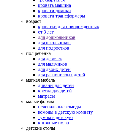
кровать машина
кровати домики
кровати трансформеры
возраст
кроватки для новорожденных
от 3 лет
для дошкольников
для школьников
для подростков
пол ребенка
для девочек
для мальчиков
для двоих детей
для разнополоых детей
мягкая мебель
диваны для детей
кресла для детей
матрасы
малые формы
пеленальные комоды
комоды в детскую комнату
тумбы в детскую
книжные полки
детские столы