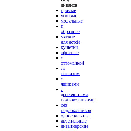
диванов
прямые
угловые
модульные
п
образные
мягкие
для детей
кушетки
офисные
с
оттоманкой
со
столиком
с
ящиками
с
деревянными
подлокотниками
без
подлокотников
односпальные
двуспальные
дизайнерские