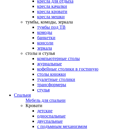
кресла для отдыха
кресла качалки
кресла кровати
кресла мешки
тумбы, комоды, зеркала
тумбы под ТВ
комоды
банкетки
консоли
зеркала
столы и стулья
компьютерные столы
журнальные
кофейные столики в гостиную
столы книжки
туалетные столики
трансформеры
стулья
Спальня
Мебель для спальни
Кровати
детские
односпальные
двуспальные
с подъмным механизмом