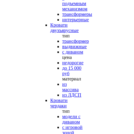
подъемным
механизмом
трансформеры
интерьерные
Кровати
двухъярусные
тип
трансформер
выдвижные
с диваном
цена
недорогие
до 15 000
руб
материал
из
массива
из ЛДСП
Кровати
чердаки
тип
модели с
диваном
с игровой
зоной