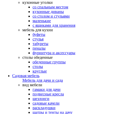
кухонные уголки
со спальным местом
кухонные диваны
со столом и стульями
маленькие
с ящиками для хранения
мебель для кухни
буфеты
стулья
табуреты
пеналы
фурнитура и аксессуары
столы обеденные
обеденные группы
столы
круглые
Садовая мебель
Мебель для дачи и сада
вид мебели
гамаки для дачи
подвесные кресла
шезлонги
садовые качели
раскладушки
шатры и тенты на дачу