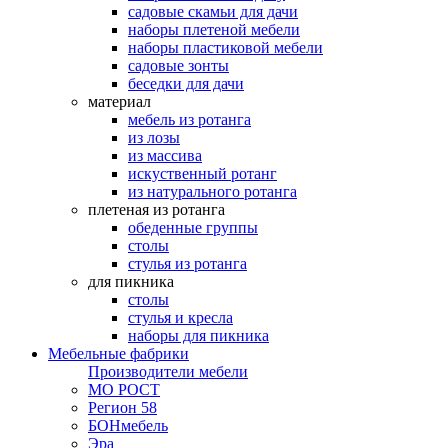
садовые скамьи для дачи
наборы плетеной мебели
наборы пластиковой мебели
садовые зонты
беседки для дачи
материал
мебель из ротанга
из лозы
из массива
искуственный ротанг
из натурального ротанга
плетеная из ротанга
обеденные группы
столы
стулья из ротанга
для пикника
столы
стулья и кресла
наборы для пикника
Мебельные фабрики
Производители мебели
МО РОСТ
Регион 58
БОНмебель
Эра