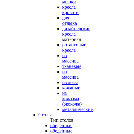
мешки
кресла
кровати
для
отдыха
дизайнерские
кресла
материал
ротанговые
кресла
из
массива
тканевые
из
массива
из лозы
кожаные
из
кожзама
(экокожа)
металлические
Столы
Тип столов
обеденные
обеденные