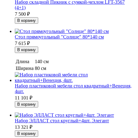
Набор складной Пикник с сумкой-чехлом LFT-3567
(4+1)
7 500
₽
Стол прямоугольный "Солнце" 80*140 см
7 615
₽
Длина
140 см
Ширина
80 см
Набор пластиковой мебели стол квадратный+Венеция,
4шт.
11 101
₽
Набор ЭЛЛАСТ стол круглый+4шт. Элегант
13 321
₽