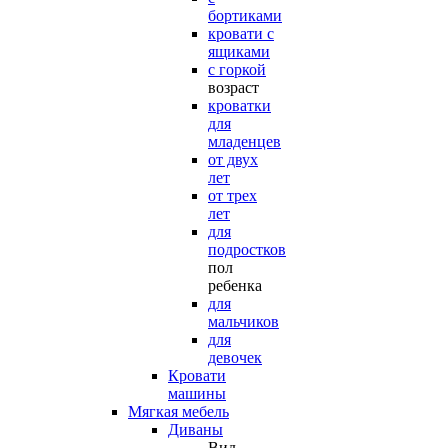
бортиками
кровати с
ящиками
с горкой
возраст
кроватки
для
младенцев
от двух
лет
от трех
лет
для
подростков
пол
ребенка
для
мальчиков
для
девочек
Кровати
машины
Мягкая мебель
Диваны
Вид