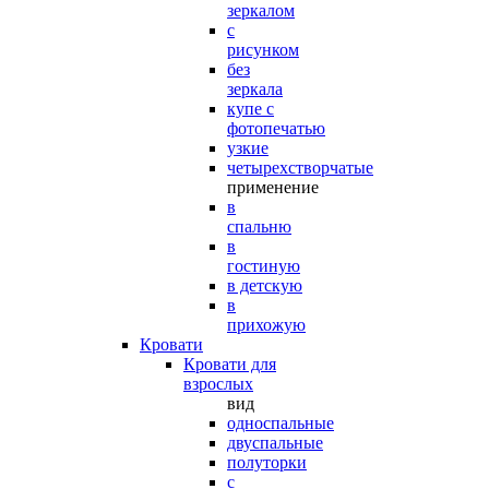
зеркалом
с
рисунком
без
зеркала
купе с
фотопечатью
узкие
четырехстворчатые
применение
в
спальню
в
гостиную
в детскую
в
прихожую
Кровати
Кровати для
взрослых
вид
односпальные
двуспальные
полуторки
с