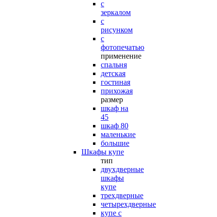
с
зеркалом
с
рисунком
с
фотопечатью
применение
спальня
детская
гостиная
прихожая
размер
шкаф на
45
шкаф 80
маленькие
большие
Шкафы купе
тип
двухдверные
шкафы
купе
трехдверные
четырехдверные
купе с