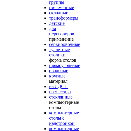
группы
письменные
складные
трансформеры
детские
для
переговоров
применение
сервировочные
туалетные
столики
форма столов
прямоугольные
овальные
круглые
материал
из ЛДСП
из массива
стеклянные
компьютерные
столы
компьютерные
столы с
надстройкой
компьютерные