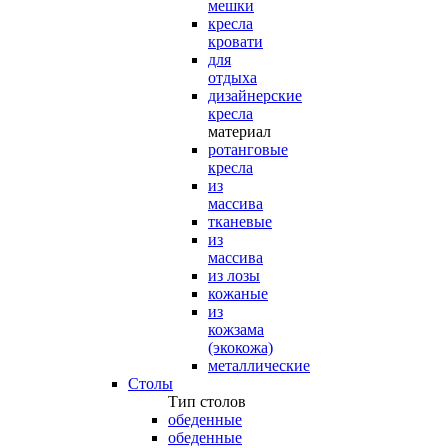
мешки
кресла
кровати
для
отдыха
дизайнерские
кресла
материал
ротанговые
кресла
из
массива
тканевые
из
массива
из лозы
кожаные
из
кожзама
(экокожа)
металлические
Столы
Тип столов
обеденные
обеденные