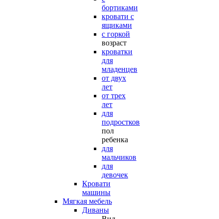
бортиками
кровати с
ящиками
с горкой
возраст
кроватки
для
младенцев
от двух
лет
от трех
лет
для
подростков
пол
ребенка
для
мальчиков
для
девочек
Кровати
машины
Мягкая мебель
Диваны
Вид