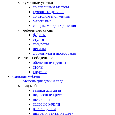
кухонные уголки
со спальным местом
кухонные диваны
со столом и стульями
маленькие
с ящиками для хранения
мебель для кухни
буфеты
стулья
табуреты
пеналы
фурнитура и аксессуары
столы обеденные
обеденные группы
столы
круглые
Садовая мебель
Мебель для дачи и сада
вид мебели
гамаки для дачи
подвесные кресла
шезлонги
садовые качели
раскладушки
шатры и тенты на дачу