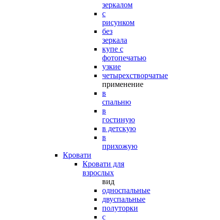
зеркалом
с
рисунком
без
зеркала
купе с
фотопечатью
узкие
четырехстворчатые
применение
в
спальню
в
гостиную
в детскую
в
прихожую
Кровати
Кровати для
взрослых
вид
односпальные
двуспальные
полуторки
с