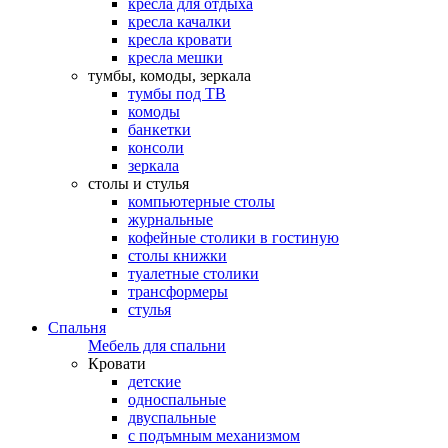
кресла для отдыха
кресла качалки
кресла кровати
кресла мешки
тумбы, комоды, зеркала
тумбы под ТВ
комоды
банкетки
консоли
зеркала
столы и стулья
компьютерные столы
журнальные
кофейные столики в гостиную
столы книжки
туалетные столики
трансформеры
стулья
Спальня
Мебель для спальни
Кровати
детские
односпальные
двуспальные
с подъмным механизмом