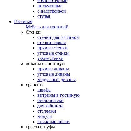
компьютерные
письменные
с надстройкой
стулья
Гостиная
Мебель для гостиной
Стенки
стенки для гостиной
стенки горкаи
прямые стенки
угловые стенки
узкие стенки
диваны в гостиную
прямые диваны
угловые диваны
модульные диваны
хранение
шкафы
витрины в гостиную
бибилиотеки
для кабинета
стеллажи
модули
книжные полки
кресла и пуфы