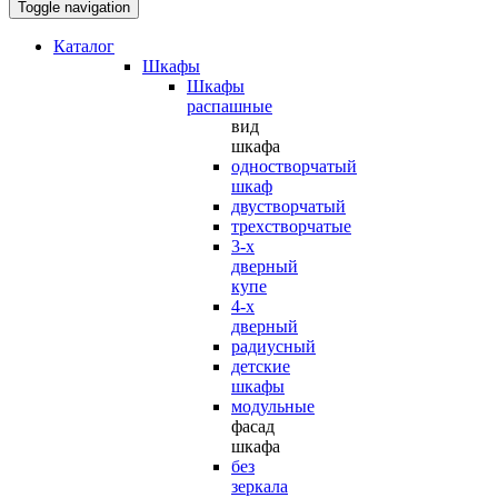
Toggle navigation
Каталог
Шкафы
Шкафы
распашные
вид
шкафа
одностворчатый
шкаф
двустворчатый
трехстворчатые
3-х
дверный
купе
4-х
дверный
радиусный
детские
шкафы
модульные
фасад
шкафа
без
зеркала