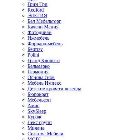
Грин Три
Redford
ЭЛЕГИЯ
Бел Мебельторг
Качели Мания
Фотодиван
Ижмебель
Форвард-мебель
Бештау
Polini
Гранд Кволити
Бельмарко
Гармония
Основа снов
Мебель Импекс
Детские кровати легенда
Бюрократ
Мебельсон
Амис
SkySleep
Кураж
Лекс групп
Милана
Система Мебели
MOBI