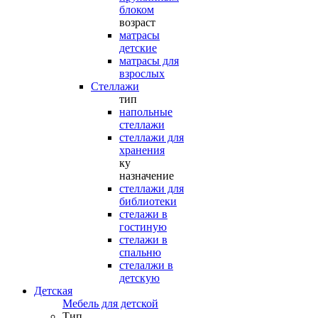
блоком
возраст
матрасы
детские
матрасы для
взрослых
Стеллажи
тип
напольные
стеллажи
стеллажи для
хранения
ку
назначение
стеллажи для
библиотеки
стелажи в
гостиную
стелажи в
спальню
стелалжи в
детскую
Детская
Мебель для детской
Тип