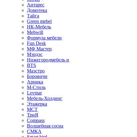
Антарес
Домотека
Тайга
Green mebel
НК-Мебель
Mebwill
Формула мебели
Fun Desk
МФ Мастер
Мэрдэс
Нижегородмебель и
BTS
Маэстро
Боровичи
Арника
М-Стиль
Levmar
Мебель-Холдинг
Этажерка
МСТ
ТриЯ
Compass
Волшебная сосна
СМКА
Smart bird