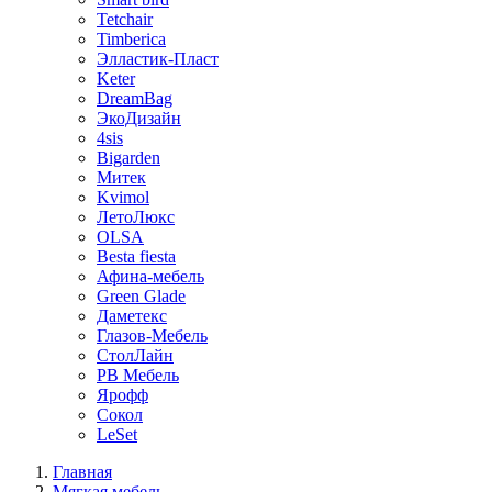
Tetchair
Timberica
Элластик-Пласт
Keter
DreamBag
ЭкоДизайн
4sis
Bigarden
Митек
Kvimol
ЛетоЛюкс
OLSA
Besta fiesta
Афина-мебель
Green Glade
Даметекс
Глазов-Мебель
СтолЛайн
РВ Мебель
Ярофф
Сокол
LeSet
Главная
Мягкая мебель