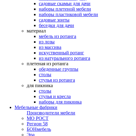
садовые скамьи для дачи
наборы плетеной мебели
наборы пластиковой мебели
садовые зонты
беседки для дачи
материал
мебель из ротанга
из лозы
из массива
искуственный ротанг
из натурального ротанга
плетеная из ротанга
обеденные группы
столы
стулья из ротанга
для пикника
столы
стулья и кресла
наборы для пикника
Мебельные фабрики
Производители мебели
МО РОСТ
Регион 58
БОНмебель
Эра