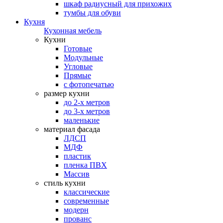
шкаф радиусный для прихожих
тумбы для обуви
Кухня
Кухонная мебель
Кухни
Готовые
Модульные
Угловые
Прямые
с фотопечатью
размер кухни
до 2-х метров
до 3-х метров
маленькие
материал фасада
ЛДСП
МДФ
пластик
пленка ПВХ
Массив
стиль кухни
классические
современные
модерн
прованс