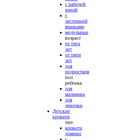
с рабочей
зоной
с
лестницей
ящиками
модульные
возраст
от трех
лет
от пяти
лет
для
подростков
пол
ребенка
для
мальчика
для
девочки
Детские
кровати
тип
кровати
домики
с