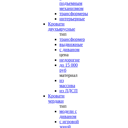
подъемным
механизмом
трансформеры
интерьерные
Кровати
двухъярусные
тип
трансформер
выдвижные
с диваном
цена
недорогие
до 15 000
руб
материал
из
массива
из ЛДСП
Кровати
чердаки
тип
модели с
диваном
с игровой
зоной