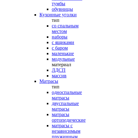
тумбы
обувницы
Кухонные уголки
тип
со спальным
местом
наборы
с ящиками
с баром
маленькие
модульные
материал
ЛДСП
массив
Матрасы
тип
односпальные
матрасы
двуспальные
матрасы
матрасы
ортопедические
матрасы с
независимым
пружинным