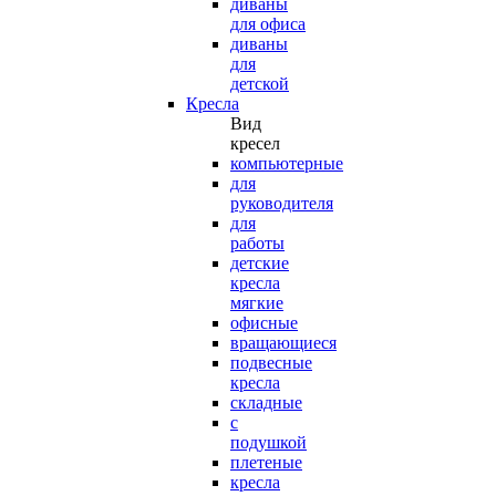
диваны
для офиса
диваны
для
детской
Кресла
Вид
кресел
компьютерные
для
руководителя
для
работы
детские
кресла
мягкие
офисные
вращающиеся
подвесные
кресла
складные
с
подушкой
плетеные
кресла