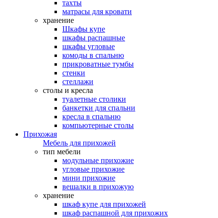
тахты
матрасы для кровати
хранение
Шкафы купе
шкафы распашные
шкафы угловые
комоды в спальню
прикроватные тумбы
стенки
стеллажи
столы и кресла
туалетные столики
банкетки для спальни
кресла в спальню
компьютерные столы
Прихожая
Мебель для прихожей
тип мебели
модульные прихожие
угловые прихожие
мини прихожие
вешалки в прихожую
хранение
шкаф купе для прихожей
шкаф распашной для прихожих