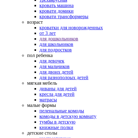
кровать машина
кровати домики
кровати трансформеры
возраст
кроватки для новорожденных
от 3 лет
для дошкольников
для школьников
для подростков
пол ребенка
для девочек
для мальчиков
для двоих детей
для разнополоых детей
мягкая мебель
диваны для детей
кресла для детей
матрасы
малые формы
пеленальные комоды
комоды в детскую комнату
тумбы в детскую
книжные полки
детские столы