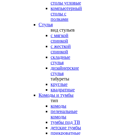
столы угловые
компьютерный
столы с
полками
Стулья
вид стульев
с мягкой
спинкой
с жесткой
спинкой
складные
стулья
дизайнерские
стулья
табуреты
круглые
квадратные
Комоды и тумбы
тип
комоды
пеленальные
комоды
тумбы под ТВ
детские тумбы
прикроватные