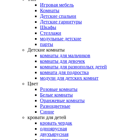
Игровая мебель
Комнаты
Детские спальни
Детские гарнитуры
Шкафы
Стеллажи
модульные детские
парты
Детские комнаты
комнаты для мальчиков
комнаты для девочек
комнаты для разнополых детей
комната для подростка
модули для детских комнат
Цвет
Розовые комнаты
Белые комнаты
Оранжевые комнаты
Разноцветные
Синие
кровати для детей
кровать чердак
одноярусная
двухъярусная
трехъярусная