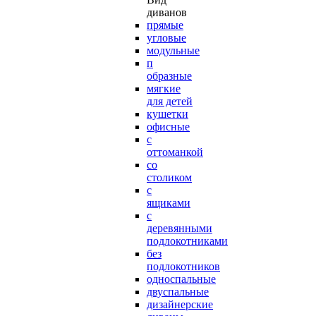
диванов
прямые
угловые
модульные
п
образные
мягкие
для детей
кушетки
офисные
с
оттоманкой
со
столиком
с
ящиками
с
деревянными
подлокотниками
без
подлокотников
односпальные
двуспальные
дизайнерские