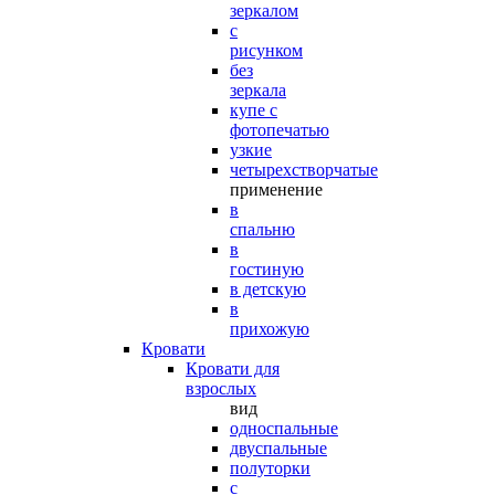
зеркалом
с
рисунком
без
зеркала
купе с
фотопечатью
узкие
четырехстворчатые
применение
в
спальню
в
гостиную
в детскую
в
прихожую
Кровати
Кровати для
взрослых
вид
односпальные
двуспальные
полуторки
с