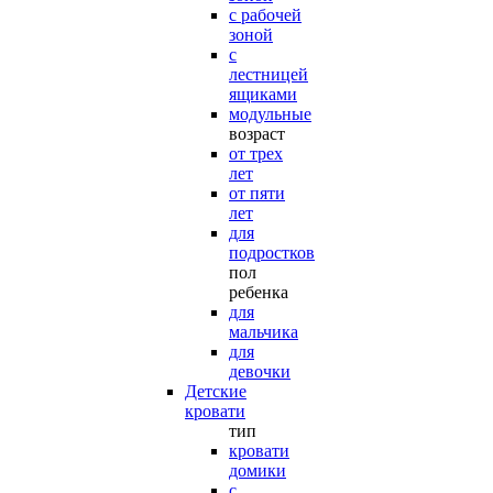
с рабочей
зоной
с
лестницей
ящиками
модульные
возраст
от трех
лет
от пяти
лет
для
подростков
пол
ребенка
для
мальчика
для
девочки
Детские
кровати
тип
кровати
домики
с