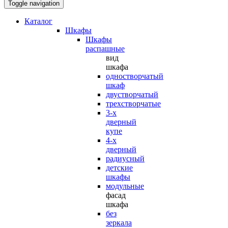
Toggle navigation
Каталог
Шкафы
Шкафы
распашные
вид
шкафа
одностворчатый
шкаф
двустворчатый
трехстворчатые
3-х
дверный
купе
4-х
дверный
радиусный
детские
шкафы
модульные
фасад
шкафа
без
зеркала