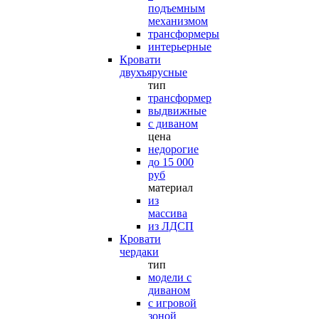
подъемным
механизмом
трансформеры
интерьерные
Кровати
двухъярусные
тип
трансформер
выдвижные
с диваном
цена
недорогие
до 15 000
руб
материал
из
массива
из ЛДСП
Кровати
чердаки
тип
модели с
диваном
с игровой
зоной