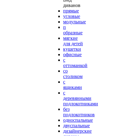
диванов
прямые
угловые
модульные
п
образные
мягкие
для детей
кушетки
офисные
с
оттоманкой
со
столиком
с
ящиками
с
деревянными
подлокотниками
без
подлокотников
односпальные
двуспальные
дизайнерские