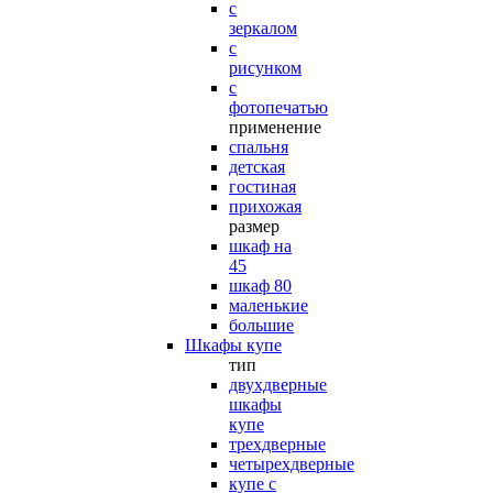
с
зеркалом
с
рисунком
с
фотопечатью
применение
спальня
детская
гостиная
прихожая
размер
шкаф на
45
шкаф 80
маленькие
большие
Шкафы купе
тип
двухдверные
шкафы
купе
трехдверные
четырехдверные
купе с