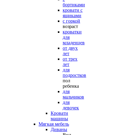
бортиками
кровати с
ящиками
с горкой
возраст
кроватки
для
младенцев
от двух
лет
от трех
лет
для
подростков
пол
ребенка
для
мальчиков
для
девочек
Кровати
машины
Мягкая мебель
Диваны
Вид