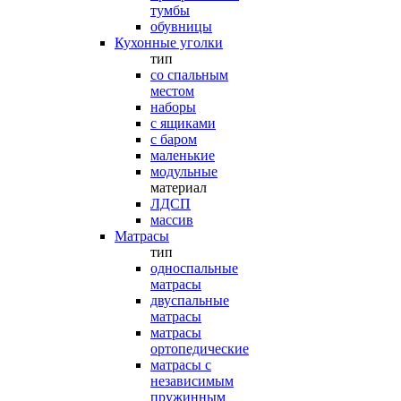
тумбы
обувницы
Кухонные уголки
тип
со спальным
местом
наборы
с ящиками
с баром
маленькие
модульные
материал
ЛДСП
массив
Матрасы
тип
односпальные
матрасы
двуспальные
матрасы
матрасы
ортопедические
матрасы с
независимым
пружинным