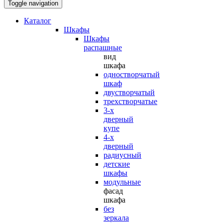
Toggle navigation
Каталог
Шкафы
Шкафы
распашные
вид
шкафа
одностворчатый
шкаф
двустворчатый
трехстворчатые
3-х
дверный
купе
4-х
дверный
радиусный
детские
шкафы
модульные
фасад
шкафа
без
зеркала