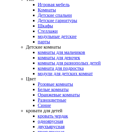
Игровая мебель
Комнаты
Детские спальни
Детские гарнитуры
Шкафы
Стеллажи
модульные детские
парты
Детские комнаты
комнаты для мальчиков
комнаты для девочек
комнаты для разнополых детей
комната для подростка
модули для детских комнат
Цвет
Розовые комнаты
Белые комнаты
Оранжевые комнаты
Разноцветные
Синие
кровати для детей
кровать чердак
одноярусная
двухъярусная
трехъярусная