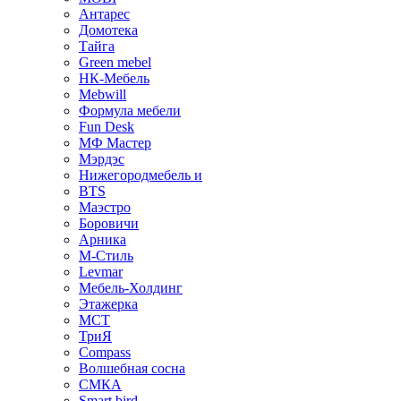
Антарес
Домотека
Тайга
Green mebel
НК-Мебель
Mebwill
Формула мебели
Fun Desk
МФ Мастер
Мэрдэс
Нижегородмебель и
BTS
Маэстро
Боровичи
Арника
М-Стиль
Levmar
Мебель-Холдинг
Этажерка
МСТ
ТриЯ
Compass
Волшебная сосна
СМКА
Smart bird