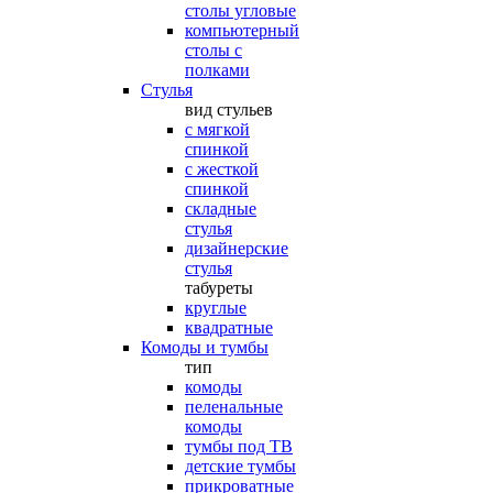
столы угловые
компьютерный
столы с
полками
Стулья
вид стульев
с мягкой
спинкой
с жесткой
спинкой
складные
стулья
дизайнерские
стулья
табуреты
круглые
квадратные
Комоды и тумбы
тип
комоды
пеленальные
комоды
тумбы под ТВ
детские тумбы
прикроватные