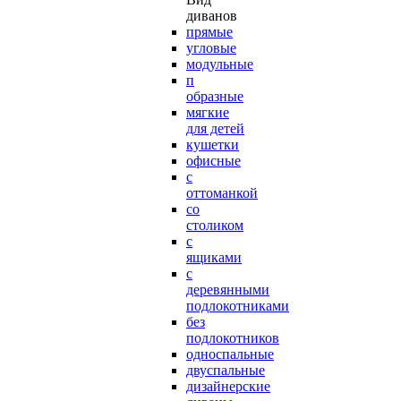
диванов
прямые
угловые
модульные
п
образные
мягкие
для детей
кушетки
офисные
с
оттоманкой
со
столиком
с
ящиками
с
деревянными
подлокотниками
без
подлокотников
односпальные
двуспальные
дизайнерские