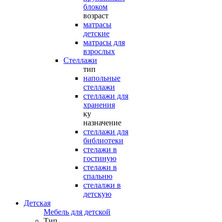
блоком
возраст
матрасы
детские
матрасы для
взрослых
Стеллажи
тип
напольные
стеллажи
стеллажи для
хранения
ку
назначение
стеллажи для
библиотеки
стелажи в
гостиную
стелажи в
спальню
стелалжи в
детскую
Детская
Мебель для детской
Тип