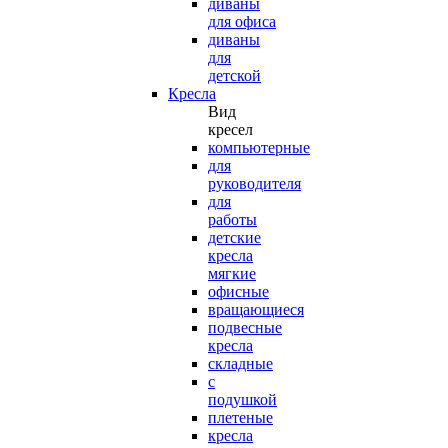
диваны
для офиса
диваны
для
детской
Кресла
Вид
кресел
компьютерные
для
руководителя
для
работы
детские
кресла
мягкие
офисные
вращающиеся
подвесные
кресла
складные
с
подушкой
плетеные
кресла