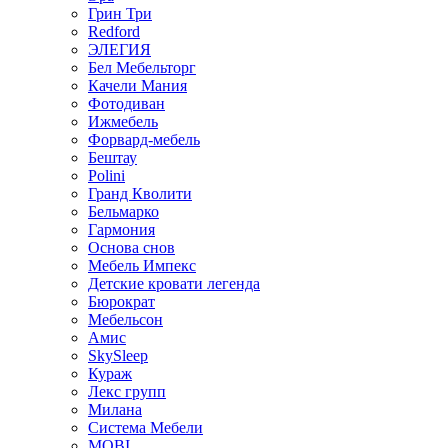
Грин Три
Redford
ЭЛЕГИЯ
Бел Мебельторг
Качели Мания
Фотодиван
Ижмебель
Форвард-мебель
Бештау
Polini
Гранд Кволити
Бельмарко
Гармония
Основа снов
Мебель Импекс
Детские кровати легенда
Бюрократ
Мебельсон
Амис
SkySleep
Кураж
Лекс групп
Милана
Система Мебели
MOBI