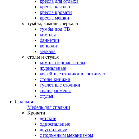
кресла для отдыха
кресла качалки
кресла кровати
кресла мешки
тумбы, комоды, зеркала
тумбы под ТВ
комоды
банкетки
консоли
зеркала
столы и стулья
компьютерные столы
журнальные
кофейные столики в гостиную
столы книжки
туалетные столики
трансформеры
стулья
Спальня
Мебель для спальни
Кровати
детские
односпальные
двуспальные
с подъмным механизмом