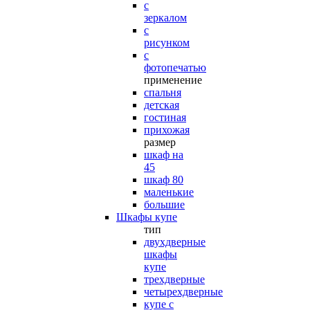
с
зеркалом
с
рисунком
с
фотопечатью
применение
спальня
детская
гостиная
прихожая
размер
шкаф на
45
шкаф 80
маленькие
большие
Шкафы купе
тип
двухдверные
шкафы
купе
трехдверные
четырехдверные
купе с