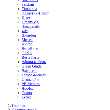
Tetchair
Timberica
Элластик-Пласт
Keter
DreamBag
ЭкоДизайн
4sis
Bigarden
Митек
Kvimol
ЛетоЛюкс
OLSA
Besta fiesta
Афина-мебель
Green Glade
Даметекс
Глазов-Мебель
СтолЛайн
РВ Мебель
Ярофф
Сокол
LeSet
Главная
Садовая мебель