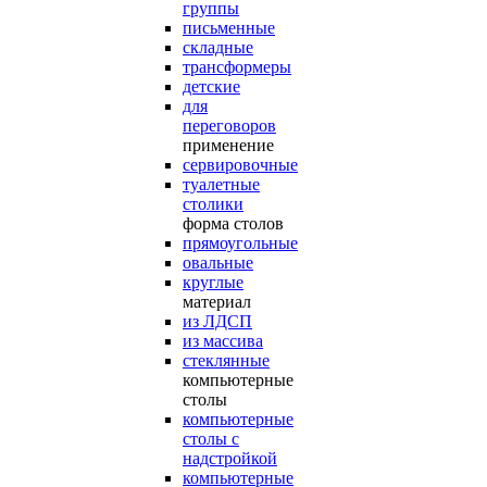
группы
письменные
складные
трансформеры
детские
для
переговоров
применение
сервировочные
туалетные
столики
форма столов
прямоугольные
овальные
круглые
материал
из ЛДСП
из массива
стеклянные
компьютерные
столы
компьютерные
столы с
надстройкой
компьютерные