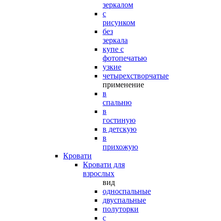
зеркалом
с
рисунком
без
зеркала
купе с
фотопечатью
узкие
четырехстворчатые
применение
в
спальню
в
гостиную
в детскую
в
прихожую
Кровати
Кровати для
взрослых
вид
односпальные
двуспальные
полуторки
с