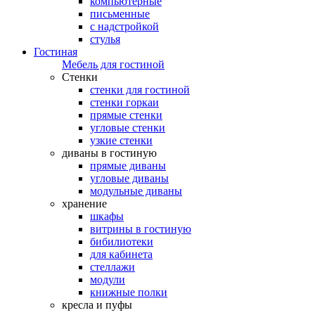
компьютерные
письменные
с надстройкой
стулья
Гостиная
Мебель для гостиной
Стенки
стенки для гостиной
стенки горкаи
прямые стенки
угловые стенки
узкие стенки
диваны в гостиную
прямые диваны
угловые диваны
модульные диваны
хранение
шкафы
витрины в гостиную
бибилиотеки
для кабинета
стеллажи
модули
книжные полки
кресла и пуфы