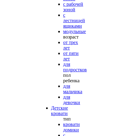
с рабочей
зоной
с
лестницей
ящиками
модульные
возраст
от трех
лет
от пяти
лет
для
подростков
пол
ребенка
для
мальчика
для
девочки
Детские
кровати
тип
кровати
домики
с