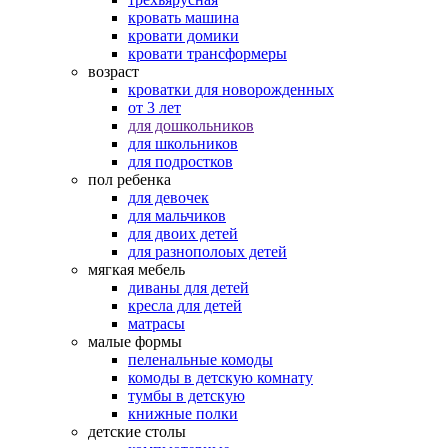
кровать машина
кровати домики
кровати трансформеры
возраст
кроватки для новорожденных
от 3 лет
для дошкольников
для школьников
для подростков
пол ребенка
для девочек
для мальчиков
для двоих детей
для разнополоых детей
мягкая мебель
диваны для детей
кресла для детей
матрасы
малые формы
пеленальные комоды
комоды в детскую комнату
тумбы в детскую
книжные полки
детские столы