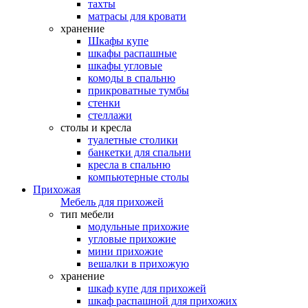
тахты
матрасы для кровати
хранение
Шкафы купе
шкафы распашные
шкафы угловые
комоды в спальню
прикроватные тумбы
стенки
стеллажи
столы и кресла
туалетные столики
банкетки для спальни
кресла в спальню
компьютерные столы
Прихожая
Мебель для прихожей
тип мебели
модульные прихожие
угловые прихожие
мини прихожие
вешалки в прихожую
хранение
шкаф купе для прихожей
шкаф распашной для прихожих