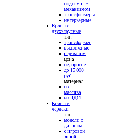
подъемным
механизмом
трансформеры
интерьерные
Кровати
двухъярусные
тип
трансформер
выдвижные
с диваном
цена
недорогие
до 15 000
руб
материал
из
массива
из ЛДСП
Кровати
чердаки
тип
модели с
диваном
с игровой
зоной