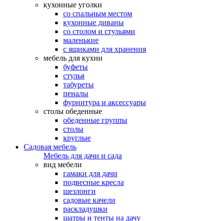
кухонные уголки
со спальным местом
кухонные диваны
со столом и стульями
маленькие
с ящиками для хранения
мебель для кухни
буфеты
стулья
табуреты
пеналы
фурнитура и аксессуары
столы обеденные
обеденные группы
столы
круглые
Садовая мебель
Мебель для дачи и сада
вид мебели
гамаки для дачи
подвесные кресла
шезлонги
садовые качели
раскладушки
шатры и тенты на дачу