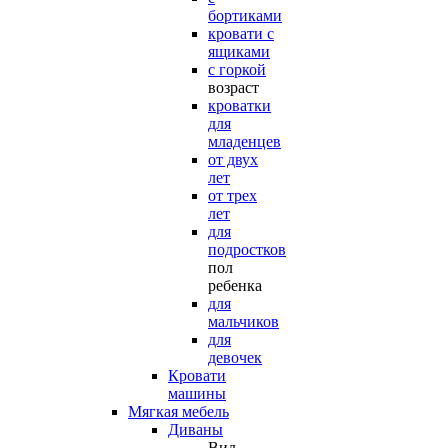
бортиками
кровати с
ящиками
с горкой
возраст
кроватки
для
младенцев
от двух
лет
от трех
лет
для
подростков
пол
ребенка
для
мальчиков
для
девочек
Кровати
машины
Мягкая мебель
Диваны
Вид