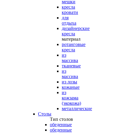
мешки
кресла
кровати
для
отдыха
дизайнерские
кресла
материал
ротанговые
кресла
из
массива
тканевые
из
массива
из лозы
кожаные
из
кожзама
(экокожа)
металлические
Столы
Тип столов
обеденные
обеденные