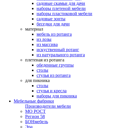
садовые скамьи для дачи
наборы плетеной мебели
наборы пластиковой мебели
садовые зонты
беседки для дачи
материал
мебель из ротанга
из лозы
из массива
искуственный ротанг
из натурального ротанга
плетеная из ротанга
обеденные группы
столы
стулья из ротанга
для пикника
столы
стулья и кресла
наборы для пикника
Мебельные фабрики
Производители мебели
МО РОСТ
Регион 58
БОНмебель
Эра