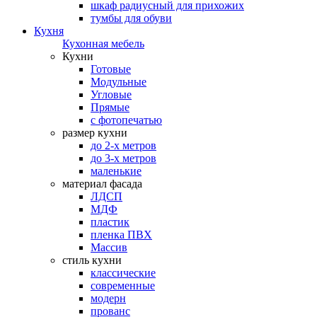
шкаф радиусный для прихожих
тумбы для обуви
Кухня
Кухонная мебель
Кухни
Готовые
Модульные
Угловые
Прямые
с фотопечатью
размер кухни
до 2-х метров
до 3-х метров
маленькие
материал фасада
ЛДСП
МДФ
пластик
пленка ПВХ
Массив
стиль кухни
классические
современные
модерн
прованс