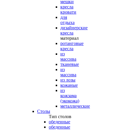
мешки
кресла
кровати
для
отдыха
дизайнерские
кресла
материал
ротанговые
кресла
из
массива
тканевые
из
массива
из лозы
кожаные
из
кожзама
(экокожа)
металлические
Столы
Тип столов
обеденные
обеденные