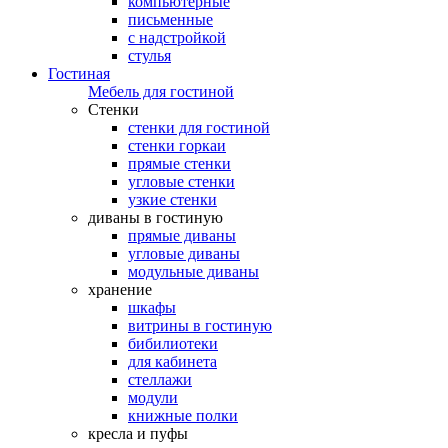
компьютерные
письменные
с надстройкой
стулья
Гостиная
Мебель для гостиной
Стенки
стенки для гостиной
стенки горкаи
прямые стенки
угловые стенки
узкие стенки
диваны в гостиную
прямые диваны
угловые диваны
модульные диваны
хранение
шкафы
витрины в гостиную
бибилиотеки
для кабинета
стеллажи
модули
книжные полки
кресла и пуфы