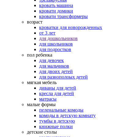
кровать машина
кровати домики
кровати трансформеры
возраст
кроватки для новорожденных
от 3 лет
для дошкольников
для школьников
для подростков
пол ребенка
для девочек
для мальчиков
для двоих детей
для разнополоых детей
мягкая мебель
диваны для детей
кресла для детей
матрасы
малые формы
пеленальные комоды
комоды в детскую комнату
тумбы в детскую
книжные полки
детские столы