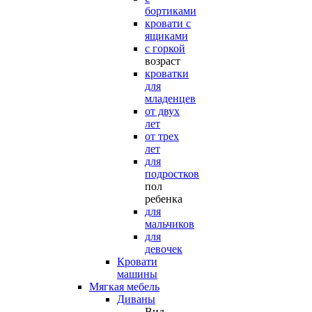
бортиками
кровати с
ящиками
с горкой
возраст
кроватки
для
младенцев
от двух
лет
от трех
лет
для
подростков
пол
ребенка
для
мальчиков
для
девочек
Кровати
машины
Мягкая мебель
Диваны
Вид