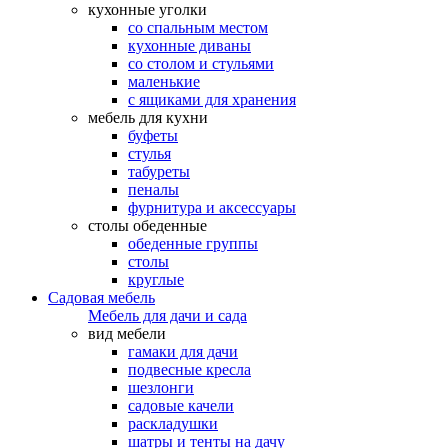
кухонные уголки
со спальным местом
кухонные диваны
со столом и стульями
маленькие
с ящиками для хранения
мебель для кухни
буфеты
стулья
табуреты
пеналы
фурнитура и аксессуары
столы обеденные
обеденные группы
столы
круглые
Садовая мебель
Мебель для дачи и сада
вид мебели
гамаки для дачи
подвесные кресла
шезлонги
садовые качели
раскладушки
шатры и тенты на дачу