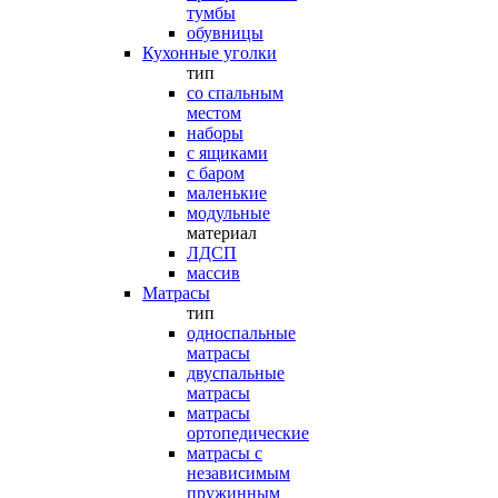
тумбы
обувницы
Кухонные уголки
тип
со спальным
местом
наборы
с ящиками
с баром
маленькие
модульные
материал
ЛДСП
массив
Матрасы
тип
односпальные
матрасы
двуспальные
матрасы
матрасы
ортопедические
матрасы с
независимым
пружинным