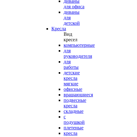
диваны
для офиса
диваны
для
детской
Кресла
Вид
кресел
компьютерные
для
руководителя
для
работы
детские
кресла
мягкие
офисные
вращающиеся
подвесные
кресла
складные
с
подушкой
плетеные
кресла