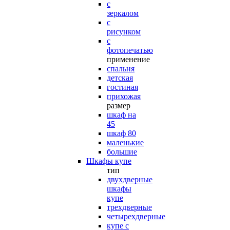
с
зеркалом
с
рисунком
с
фотопечатью
применение
спальня
детская
гостиная
прихожая
размер
шкаф на
45
шкаф 80
маленькие
большие
Шкафы купе
тип
двухдверные
шкафы
купе
трехдверные
четырехдверные
купе с