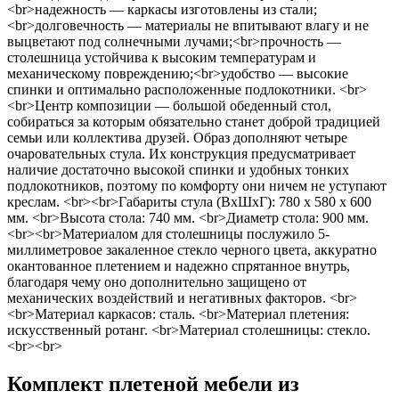
<br>надежность — каркасы изготовлены из стали;
<br>долговечность — материалы не впитывают влагу и не
выцветают под солнечными лучами;<br>прочность —
столешница устойчива к высоким температурам и
механическому повреждению;<br>удобство — высокие
спинки и оптимально расположенные подлокотники. <br>
<br>Центр композиции — большой обеденный стол,
собираться за которым обязательно станет доброй традицией
семьи или коллектива друзей. Образ дополняют четыре
очаровательных стула. Их конструкция предусматривает
наличие достаточно высокой спинки и удобных тонких
подлокотников, поэтому по комфорту они ничем не уступают
креслам. <br><br>Габариты стула (ВхШхГ): 780 х 580 х 600
мм. <br>Высота стола: 740 мм. <br>Диаметр стола: 900 мм.
<br><br>Материалом для столешницы послужило 5-
миллиметровое закаленное стекло черного цвета, аккуратно
окантованное плетением и надежно спрятанное внутрь,
благодаря чему оно дополнительно защищено от
механических воздействий и негативных факторов. <br>
<br>Материал каркасов: сталь. <br>Материал плетения:
искусственный ротанг. <br>Материал столешницы: стекло.
<br><br>
Комплект плетеной мебели из