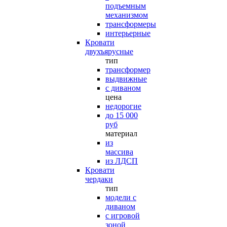
подъемным
механизмом
трансформеры
интерьерные
Кровати
двухъярусные
тип
трансформер
выдвижные
с диваном
цена
недорогие
до 15 000
руб
материал
из
массива
из ЛДСП
Кровати
чердаки
тип
модели с
диваном
с игровой
зоной