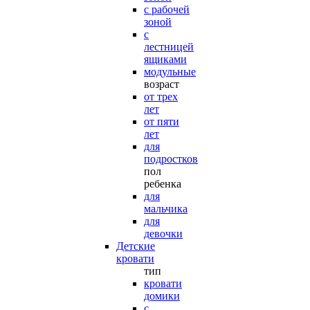
с рабочей
зоной
с
лестницей
ящиками
модульные
возраст
от трех
лет
от пяти
лет
для
подростков
пол
ребенка
для
мальчика
для
девочки
Детские
кровати
тип
кровати
домики
с