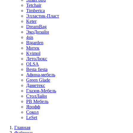
Tetchair
Timberica
Элластик-Пласт
Keter
DreamBag
ЭкоДизайн
4sis
Bigarden
Митек
Kvimol
ЛетоЛюкс
OLSA
Besta fiesta
Афина-мебель
Green Glade
Даметекс
Глазов-Мебель
СтолЛайн
РВ Мебель
Ярофф
Сокол
LeSet
Главная
Фабрики