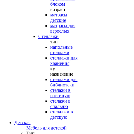
блоком
возраст
матрасы
детские
матрасы для
взрослых
Стеллажи
тип
напольные
стеллажи
стеллажи для
хранения
ку
назначение
стеллажи для
библиотеки
стелажи в
гостиную
стелажи в
спальню
стелалжи в
детскую
Детская
Мебель для детской
Тип