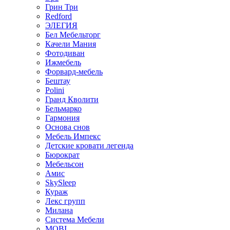
Грин Три
Redford
ЭЛЕГИЯ
Бел Мебельторг
Качели Мания
Фотодиван
Ижмебель
Форвард-мебель
Бештау
Polini
Гранд Кволити
Бельмарко
Гармония
Основа снов
Мебель Импекс
Детские кровати легенда
Бюрократ
Мебельсон
Амис
SkySleep
Кураж
Лекс групп
Милана
Система Мебели
MOBI