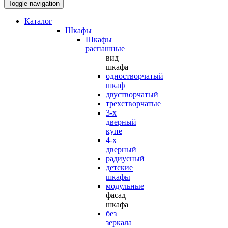
Toggle navigation
Каталог
Шкафы
Шкафы
распашные
вид
шкафа
одностворчатый
шкаф
двустворчатый
трехстворчатые
3-х
дверный
купе
4-х
дверный
радиусный
детские
шкафы
модульные
фасад
шкафа
без
зеркала