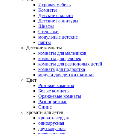
Игровая мебель
Комнаты
Детские спальни
Детские гарнитуры
Шкафы
Стеллажи
модульные детские
парты
Детские комнаты
комнаты для мальчиков
комнаты для девочек
комнаты для разнополых детей
комната для подростка
модули для детских комнат
Цвет
Розовые комнаты
Белые комнаты
Оранжевые комнаты
Разноцветные
Синие
кровати для детей
кровать чердак
одноярусная
двухъярусная
трехъярусная