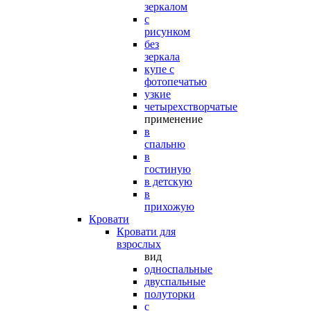
зеркалом
с
рисунком
без
зеркала
купе с
фотопечатью
узкие
четырехстворчатые
применение
в
спальню
в
гостиную
в детскую
в
прихожую
Кровати
Кровати для
взрослых
вид
односпальные
двуспальные
полуторки
с