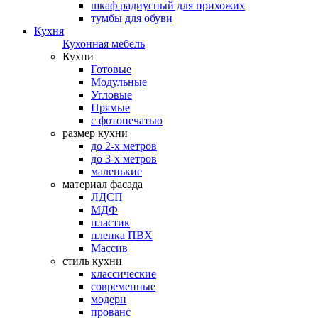
шкаф радиусный для прихожих
тумбы для обуви
Кухня
Кухонная мебель
Кухни
Готовые
Модульные
Угловые
Прямые
с фотопечатью
размер кухни
до 2-х метров
до 3-х метров
маленькие
материал фасада
ЛДСП
МДФ
пластик
пленка ПВХ
Массив
стиль кухни
классические
современные
модерн
прованс