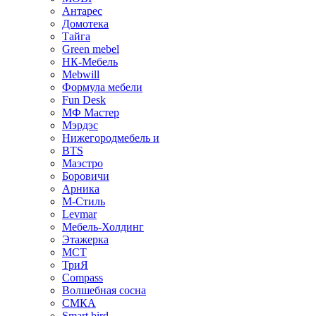
Антарес
Домотека
Тайга
Green mebel
НК-Мебель
Mebwill
Формула мебели
Fun Desk
МФ Мастер
Мэрдэс
Нижегородмебель и
BTS
Маэстро
Боровичи
Арника
М-Стиль
Levmar
Мебель-Холдинг
Этажерка
МСТ
ТриЯ
Compass
Волшебная сосна
СМКА
Smart bird