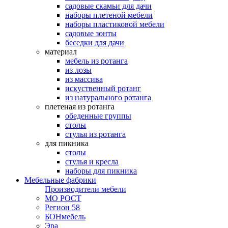
садовые скамьи для дачи
наборы плетеной мебели
наборы пластиковой мебели
садовые зонты
беседки для дачи
материал
мебель из ротанга
из лозы
из массива
искуственный ротанг
из натурального ротанга
плетеная из ротанга
обеденные группы
столы
стулья из ротанга
для пикника
столы
стулья и кресла
наборы для пикника
Мебельные фабрики
Производители мебели
МО РОСТ
Регион 58
БОНмебель
Эра