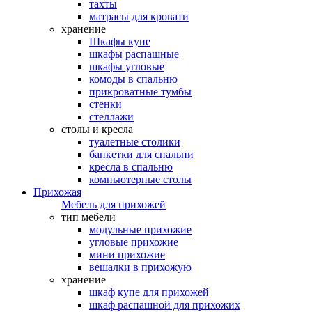
тахты
матрасы для кровати
хранение
Шкафы купе
шкафы распашные
шкафы угловые
комоды в спальню
прикроватные тумбы
стенки
стеллажи
столы и кресла
туалетные столики
банкетки для спальни
кресла в спальню
компьютерные столы
Прихожая
Мебель для прихожей
тип мебели
модульные прихожие
угловые прихожие
мини прихожие
вешалки в прихожую
хранение
шкаф купе для прихожей
шкаф распашной для прихожих