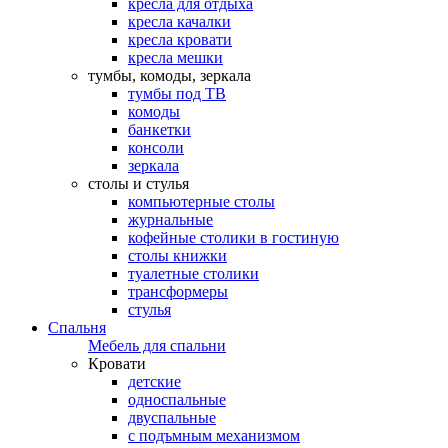
кресла для отдыха
кресла качалки
кресла кровати
кресла мешки
тумбы, комоды, зеркала
тумбы под ТВ
комоды
банкетки
консоли
зеркала
столы и стулья
компьютерные столы
журнальные
кофейные столики в гостиную
столы книжки
туалетные столики
трансформеры
стулья
Спальня
Мебель для спальни
Кровати
детские
односпальные
двуспальные
с подъмным механизмом