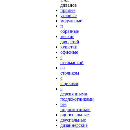
диванов
прямые
угловые
модульные
п
образные
мягкие
для детей
кушетки
офисные
с
оттоманкой
со
столиком
с
ящиками
с
деревянными
подлокотниками
без
подлокотников
односпальные
двуспальные
дизайнерские