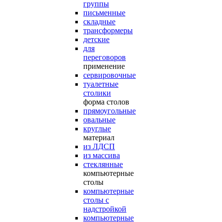
группы
письменные
складные
трансформеры
детские
для
переговоров
применение
сервировочные
туалетные
столики
форма столов
прямоугольные
овальные
круглые
материал
из ЛДСП
из массива
стеклянные
компьютерные
столы
компьютерные
столы с
надстройкой
компьютерные