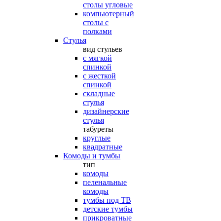
столы угловые
компьютерный
столы с
полками
Стулья
вид стульев
с мягкой
спинкой
с жесткой
спинкой
складные
стулья
дизайнерские
стулья
табуреты
круглые
квадратные
Комоды и тумбы
тип
комоды
пеленальные
комоды
тумбы под ТВ
детские тумбы
прикроватные