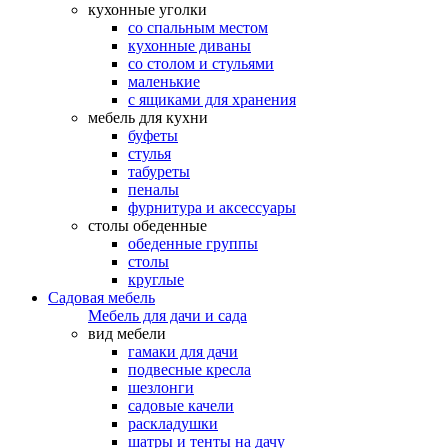
кухонные уголки
со спальным местом
кухонные диваны
со столом и стульями
маленькие
с ящиками для хранения
мебель для кухни
буфеты
стулья
табуреты
пеналы
фурнитура и аксессуары
столы обеденные
обеденные группы
столы
круглые
Садовая мебель
Мебель для дачи и сада
вид мебели
гамаки для дачи
подвесные кресла
шезлонги
садовые качели
раскладушки
шатры и тенты на дачу