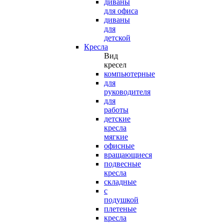
диваны
для офиса
диваны
для
детской
Кресла
Вид
кресел
компьютерные
для
руководителя
для
работы
детские
кресла
мягкие
офисные
вращающиеся
подвесные
кресла
складные
с
подушкой
плетеные
кресла