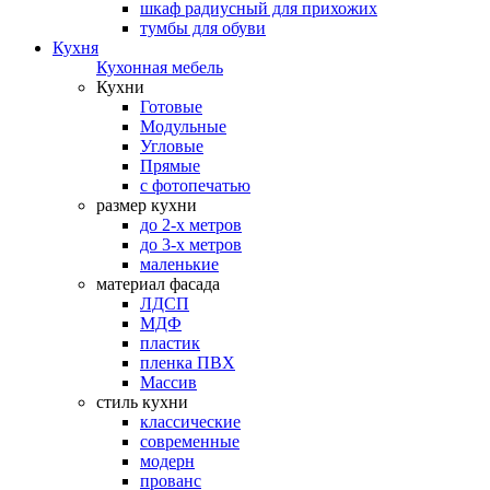
шкаф радиусный для прихожих
тумбы для обуви
Кухня
Кухонная мебель
Кухни
Готовые
Модульные
Угловые
Прямые
с фотопечатью
размер кухни
до 2-х метров
до 3-х метров
маленькие
материал фасада
ЛДСП
МДФ
пластик
пленка ПВХ
Массив
стиль кухни
классические
современные
модерн
прованс