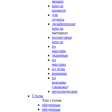
мешки
кресла
кровати
для
отдыха
дизайнерские
кресла
материал
ротанговые
кресла
из
массива
тканевые
из
массива
из лозы
кожаные
из
кожзама
(экокожа)
металлические
Столы
Тип столов
обеденные
обеденные