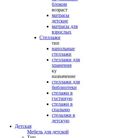
блоком
возраст
матрасы
детские
матрасы для
взрослых
Стеллажи
тип
напольные
стеллажи
стеллажи для
хранения
ку
назначение
стеллажи для
библиотеки
стелажи в
гостиную
стелажи в
спальню
стелалжи в
детскую
Детская
Мебель для детской
Тип