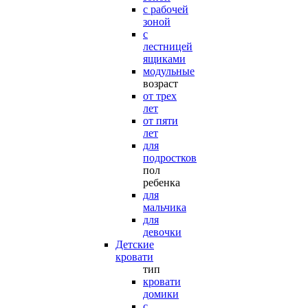
с рабочей
зоной
с
лестницей
ящиками
модульные
возраст
от трех
лет
от пяти
лет
для
подростков
пол
ребенка
для
мальчика
для
девочки
Детские
кровати
тип
кровати
домики
с