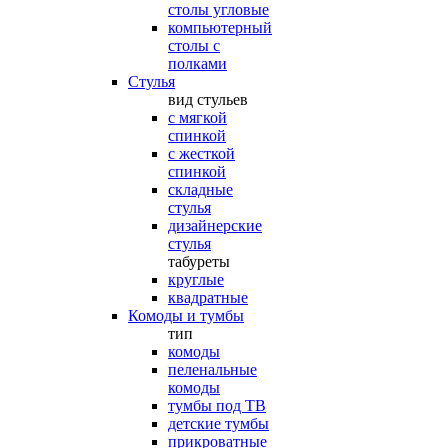
столы угловые
компьютерный
столы с
полками
Стулья
вид стульев
с мягкой
спинкой
с жесткой
спинкой
складные
стулья
дизайнерские
стулья
табуреты
круглые
квадратные
Комоды и тумбы
тип
комоды
пеленальные
комоды
тумбы под ТВ
детские тумбы
прикроватные