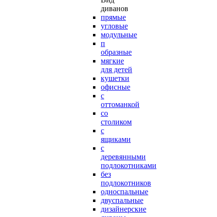
диванов
прямые
угловые
модульные
п
образные
мягкие
для детей
кушетки
офисные
с
оттоманкой
со
столиком
с
ящиками
с
деревянными
подлокотниками
без
подлокотников
односпальные
двуспальные
дизайнерские