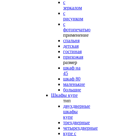
с
зеркалом
с
рисунком
с
фотопечатью
применение
спальня
детская
гостиная
прихожая
размер
шкаф на
45
шкаф 80
маленькие
большие
Шкафы купе
тип
двухдверные
шкафы
купе
трехдверные
четырехдверные
купе с