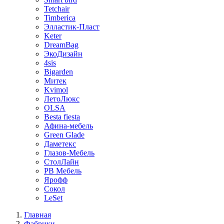
Tetchair
Timberica
Элластик-Пласт
Keter
DreamBag
ЭкоДизайн
4sis
Bigarden
Митек
Kvimol
ЛетоЛюкс
OLSA
Besta fiesta
Афина-мебель
Green Glade
Даметекс
Глазов-Мебель
СтолЛайн
РВ Мебель
Ярофф
Сокол
LeSet
Главная
Фабрики