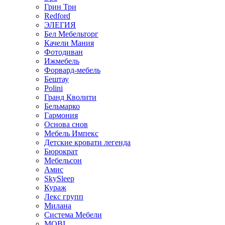
Грин Три
Redford
ЭЛЕГИЯ
Бел Мебельторг
Качели Мания
Фотодиван
Ижмебель
Форвард-мебель
Бештау
Polini
Гранд Кволити
Бельмарко
Гармония
Основа снов
Мебель Импекс
Детские кровати легенда
Бюрократ
Мебельсон
Амис
SkySleep
Кураж
Лекс групп
Милана
Система Мебели
MOBI