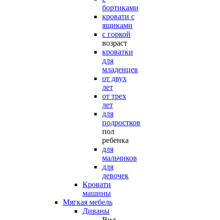
бортиками
кровати с
ящиками
с горкой
возраст
кроватки
для
младенцев
от двух
лет
от трех
лет
для
подростков
пол
ребенка
для
мальчиков
для
девочек
Кровати
машины
Мягкая мебель
Диваны
Вид