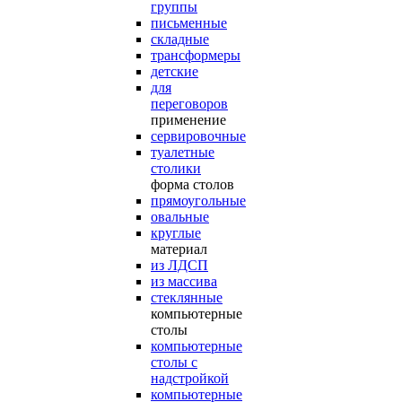
группы
письменные
складные
трансформеры
детские
для
переговоров
применение
сервировочные
туалетные
столики
форма столов
прямоугольные
овальные
круглые
материал
из ЛДСП
из массива
стеклянные
компьютерные
столы
компьютерные
столы с
надстройкой
компьютерные