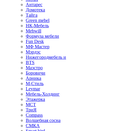
Антарес
Домотека
Тайга
Green mebel
НК-Мебель
Mebwill
Формула мебели
Fun Desk
МФ Мастер
Мэрдэс
Нижегородмебель и
BTS
Маэстро
Боровичи
Арника
М-Стиль
Levmar
Мебель-Холдинг
Этажерка
МСТ
ТриЯ
Compass
Волшебная сосна
СМКА
Smart bird