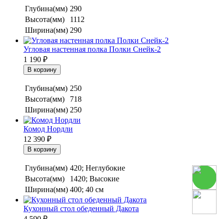
Глубина(мм)
290
Высота(мм)
1112
Ширина(мм)
290
Угловая настенная полка Полки Снейк-2
1 190
₽
Глубина(мм)
250
Высота(мм)
718
Ширина(мм)
250
Комод Нордли
12 390
₽
Глубина(мм)
420; Неглубокие
Высота(мм)
1420; Высокие
Ширина(мм)
400; 40 см
Кухонный стол обеденный Дакота
4 590
₽