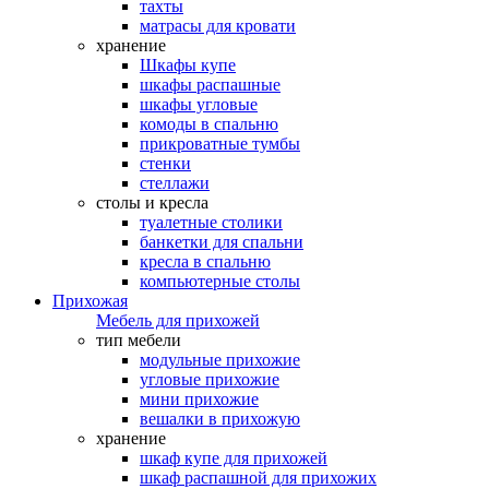
тахты
матрасы для кровати
хранение
Шкафы купе
шкафы распашные
шкафы угловые
комоды в спальню
прикроватные тумбы
стенки
стеллажи
столы и кресла
туалетные столики
банкетки для спальни
кресла в спальню
компьютерные столы
Прихожая
Мебель для прихожей
тип мебели
модульные прихожие
угловые прихожие
мини прихожие
вешалки в прихожую
хранение
шкаф купе для прихожей
шкаф распашной для прихожих