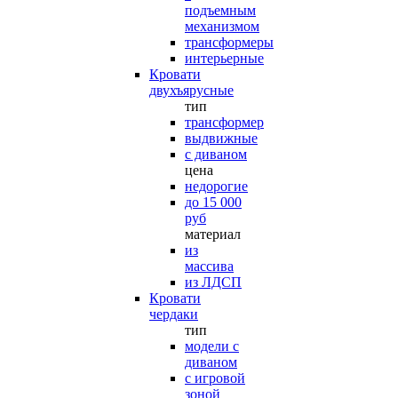
подъемным
механизмом
трансформеры
интерьерные
Кровати
двухъярусные
тип
трансформер
выдвижные
с диваном
цена
недорогие
до 15 000
руб
материал
из
массива
из ЛДСП
Кровати
чердаки
тип
модели с
диваном
с игровой
зоной