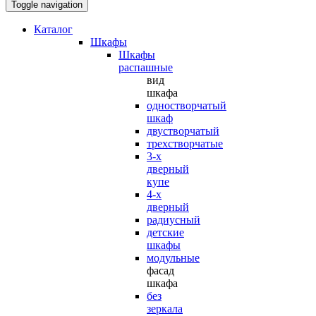
Toggle navigation
Каталог
Шкафы
Шкафы
распашные
вид
шкафа
одностворчатый
шкаф
двустворчатый
трехстворчатые
3-х
дверный
купе
4-х
дверный
радиусный
детские
шкафы
модульные
фасад
шкафа
без
зеркала