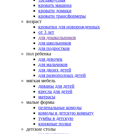
кровать машина
кровати домики
кровати трансформеры
возраст
кроватки для новорожденных
от 3 лет
для дошкольников
для школьников
для подростков
пол ребенка
для девочек
для мальчиков
для двоих детей
для разнополоых детей
мягкая мебель
диваны для детей
кресла для детей
матрасы
малые формы
пеленальные комоды
комоды в детскую комнату
тумбы в детскую
книжные полки
детские столы