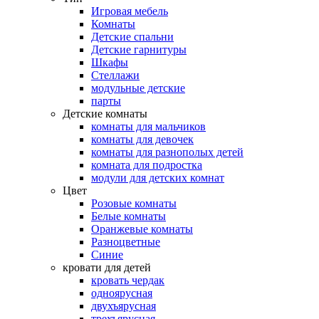
Игровая мебель
Комнаты
Детские спальни
Детские гарнитуры
Шкафы
Стеллажи
модульные детские
парты
Детские комнаты
комнаты для мальчиков
комнаты для девочек
комнаты для разнополых детей
комната для подростка
модули для детских комнат
Цвет
Розовые комнаты
Белые комнаты
Оранжевые комнаты
Разноцветные
Синие
кровати для детей
кровать чердак
одноярусная
двухъярусная
трехъярусная