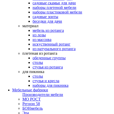
садовые скамьи для дачи
наборы плетеной мебели
наборы пластиковой мебели
садовые зонты
беседки для дачи
материал
мебель из ротанга
из лозы
из массива
искуственный ротанг
из натурального ротанга
плетеная из ротанга
обеденные группы
столы
стулья из ротанга
для пикника
столы
стулья и кресла
наборы для пикника
Мебельные фабрики
Производители мебели
МО РОСТ
Регион 58
БОНмебель
Эра