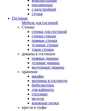
компьютерные
письменные
с надстройкой
стулья
Гостиная
Мебель для гостиной
Стенки
стенки для гостиной
стенки горкаи
прямые стенки
угловые стенки
узкие стенки
диваны в гостиную
прямые диваны
угловые диваны
модульные диваны
хранение
шкафы
витрины в гостиную
бибилиотеки
для кабинета
стеллажи
модули
книжные полки
кресла и пуфы