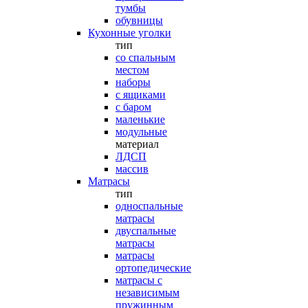
тумбы
обувницы
Кухонные уголки
тип
со спальным
местом
наборы
с ящиками
с баром
маленькие
модульные
материал
ЛДСП
массив
Матрасы
тип
односпальные
матрасы
двуспальные
матрасы
матрасы
ортопедические
матрасы с
независимым
пружинным