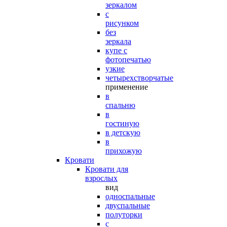
зеркалом
с
рисунком
без
зеркала
купе с
фотопечатью
узкие
четырехстворчатые
применение
в
спальню
в
гостиную
в детскую
в
прихожую
Кровати
Кровати для
взрослых
вид
односпальные
двуспальные
полуторки
с