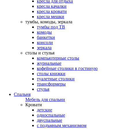
кресла для отдыха
кресла качалки
кресла кровати
кресла мешки
тумбы, комоды, зеркала
тумбы под ТВ
комоды
банкетки
консоли
зеркала
столы и стулья
компьютерные столы
журнальные
кофейные столики в гостиную
столы книжки
туалетные столики
трансформеры
стулья
Спальня
Мебель для спальни
Кровати
детские
односпальные
двуспальные
с подъмным механизмом