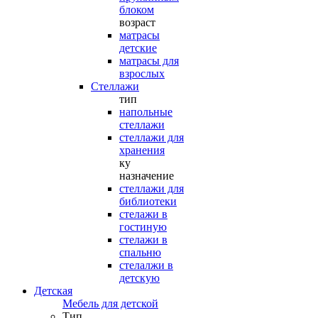
блоком
возраст
матрасы
детские
матрасы для
взрослых
Стеллажи
тип
напольные
стеллажи
стеллажи для
хранения
ку
назначение
стеллажи для
библиотеки
стелажи в
гостиную
стелажи в
спальню
стелалжи в
детскую
Детская
Мебель для детской
Тип