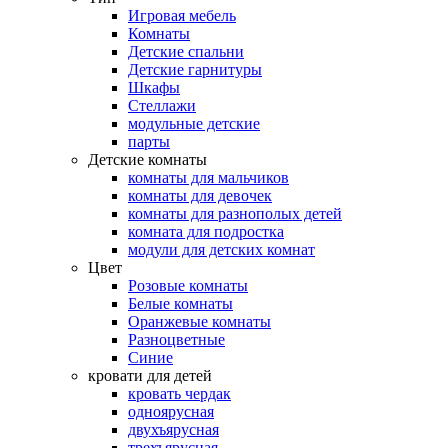
Игровая мебель
Комнаты
Детские спальни
Детские гарнитуры
Шкафы
Стеллажи
модульные детские
парты
Детские комнаты
комнаты для мальчиков
комнаты для девочек
комнаты для разнополых детей
комната для подростка
модули для детских комнат
Цвет
Розовые комнаты
Белые комнаты
Оранжевые комнаты
Разноцветные
Синие
кровати для детей
кровать чердак
одноярусная
двухъярусная
трехъярусная