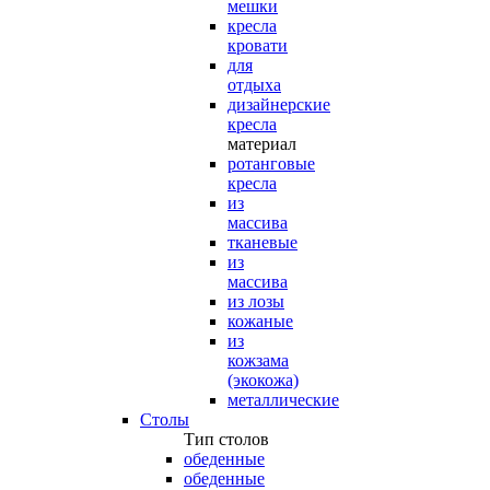
мешки
кресла
кровати
для
отдыха
дизайнерские
кресла
материал
ротанговые
кресла
из
массива
тканевые
из
массива
из лозы
кожаные
из
кожзама
(экокожа)
металлические
Столы
Тип столов
обеденные
обеденные