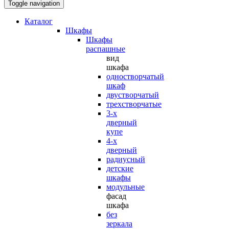
Toggle navigation
Каталог
Шкафы
Шкафы
распашные
вид
шкафа
одностворчатый
шкаф
двустворчатый
трехстворчатые
3-х
дверный
купе
4-х
дверный
радиусный
детские
шкафы
модульные
фасад
шкафа
без
зеркала