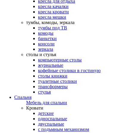
кресла для отдыха
кресла качалки
кресла кровати
кресла мешки
тумбы, комоды, зеркала
тумбы под ТВ
комоды
банкетки
консоли
зеркала
столы и стулья
компьютерные столы
журнальные
кофейные столики в гостиную
столы книжки
туалетные столики
трансформеры
стулья
Спальня
Мебель для спальни
Кровати
детские
односпальные
двуспальные
с подъмным механизмом