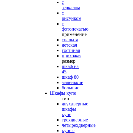
с
зеркалом
с
рисунком
с
фотопечатью
применение
спальня
детская
гостиная
прихожая
размер
шкаф на
45
шкаф 80
маленькие
большие
Шкафы купе
тип
двухдверные
шкафы
купе
трехдверные
четырехдверные
купе с