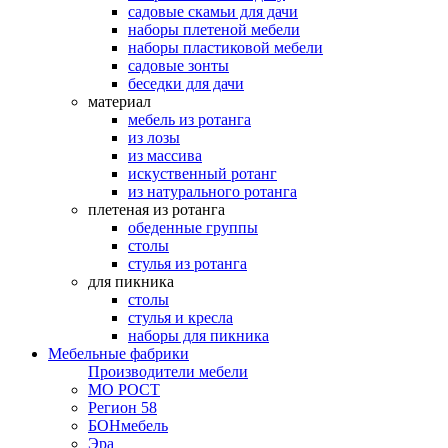
садовые скамьи для дачи
наборы плетеной мебели
наборы пластиковой мебели
садовые зонты
беседки для дачи
материал
мебель из ротанга
из лозы
из массива
искуственный ротанг
из натурального ротанга
плетеная из ротанга
обеденные группы
столы
стулья из ротанга
для пикника
столы
стулья и кресла
наборы для пикника
Мебельные фабрики
Производители мебели
МО РОСТ
Регион 58
БОНмебель
Эра