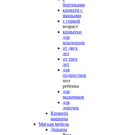
бортиками
кровати с
ящиками
с горкой
возраст
кроватки
для
младенцев
от двух
лет
от трех
лет
для
подростков
пол
ребенка
для
мальчиков
для
девочек
Кровати
машины
Мягкая мебель
Диваны
Вид