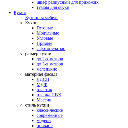
шкаф радиусный для прихожих
тумбы для обуви
Кухня
Кухонная мебель
Кухни
Готовые
Модульные
Угловые
Прямые
с фотопечатью
размер кухни
до 2-х метров
до 3-х метров
маленькие
материал фасада
ЛДСП
МДФ
пластик
пленка ПВХ
Массив
стиль кухни
классические
современные
модерн
прованс