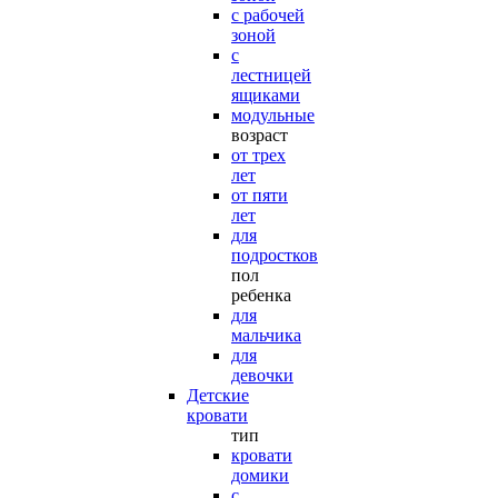
с рабочей
зоной
с
лестницей
ящиками
модульные
возраст
от трех
лет
от пяти
лет
для
подростков
пол
ребенка
для
мальчика
для
девочки
Детские
кровати
тип
кровати
домики
с