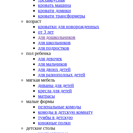
кровать машина
кровати домики
кровати трансформеры
возраст
кроватки для новорожденных
от 3 лет
для дошкольников
для школьников
для подростков
пол ребенка
для девочек
для мальчиков
для двоих детей
для разнополоых детей
мягкая мебель
диваны для детей
кресла для детей
матрасы
малые формы
пеленальные комоды
комоды в детскую комнату
тумбы в детскую
книжные полки
детские столы