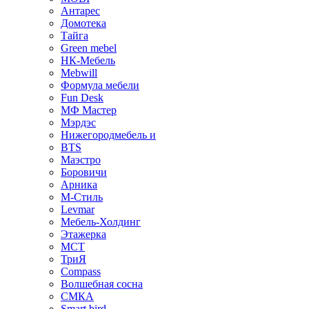
Антарес
Домотека
Тайга
Green mebel
НК-Мебель
Mebwill
Формула мебели
Fun Desk
МФ Мастер
Мэрдэс
Нижегородмебель и
BTS
Маэстро
Боровичи
Арника
М-Стиль
Levmar
Мебель-Холдинг
Этажерка
МСТ
ТриЯ
Compass
Волшебная сосна
СМКА
Smart bird