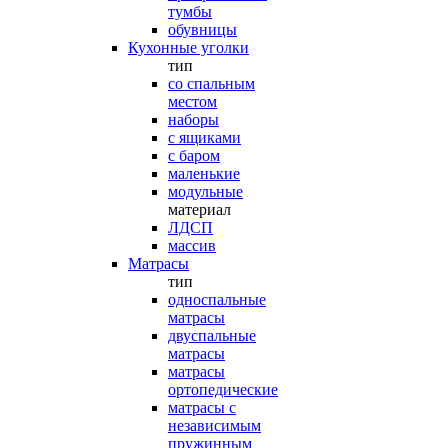
тумбы
обувницы
Кухонные уголки
тип
со спальным
местом
наборы
с ящиками
с баром
маленькие
модульные
материал
ЛДСП
массив
Матрасы
тип
односпальные
матрасы
двуспальные
матрасы
матрасы
ортопедические
матрасы с
независимым
пружинным