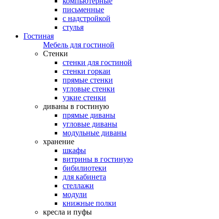
компьютерные
письменные
с надстройкой
стулья
Гостиная
Мебель для гостиной
Стенки
стенки для гостиной
стенки горкаи
прямые стенки
угловые стенки
узкие стенки
диваны в гостиную
прямые диваны
угловые диваны
модульные диваны
хранение
шкафы
витрины в гостиную
бибилиотеки
для кабинета
стеллажи
модули
книжные полки
кресла и пуфы