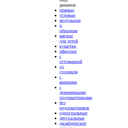
диванов
прямые
угловые
модульные
п
образные
мягкие
для детей
кушетки
офисные
с
оттоманкой
со
столиком
с
ящиками
с
деревянными
подлокотниками
без
подлокотников
односпальные
двуспальные
дизайнерские