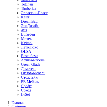
Tetchair
Timberica
Элластик-Пласт
Keter
DreamBag
ЭкоДизайн
4sis
Bigarden
Митек
Kvimol
ЛетоЛюкс
OLSA
Besta fiesta
Афина-мебель
Green Glade
Даметекс
Глазов-Мебель
СтолЛайн
РВ Мебель
Ярофф
Сокол
LeSet
Главная
Фабрики