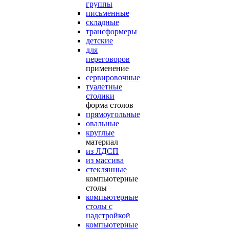
группы
письменные
складные
трансформеры
детские
для
переговоров
применение
сервировочные
туалетные
столики
форма столов
прямоугольные
овальные
круглые
материал
из ЛДСП
из массива
стеклянные
компьютерные
столы
компьютерные
столы с
надстройкой
компьютерные