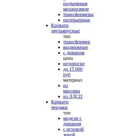
подъемным
механизмом
трансформеры
интерьерные
Кровати
двухъярусные
тип
трансформер
выдвижные
с диваном
цена
недорогие
до 15 000
руб
материал
из
массива
из ЛДСП
Кровати
чердаки
тип
модели с
диваном
с игровой
зоной