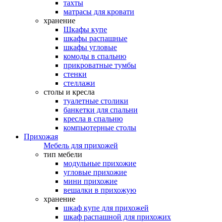
тахты
матрасы для кровати
хранение
Шкафы купе
шкафы распашные
шкафы угловые
комоды в спальню
прикроватные тумбы
стенки
стеллажи
столы и кресла
туалетные столики
банкетки для спальни
кресла в спальню
компьютерные столы
Прихожая
Мебель для прихожей
тип мебели
модульные прихожие
угловые прихожие
мини прихожие
вешалки в прихожую
хранение
шкаф купе для прихожей
шкаф распашной для прихожих