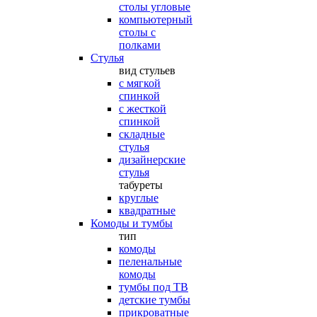
столы угловые
компьютерный
столы с
полками
Стулья
вид стульев
с мягкой
спинкой
с жесткой
спинкой
складные
стулья
дизайнерские
стулья
табуреты
круглые
квадратные
Комоды и тумбы
тип
комоды
пеленальные
комоды
тумбы под ТВ
детские тумбы
прикроватные