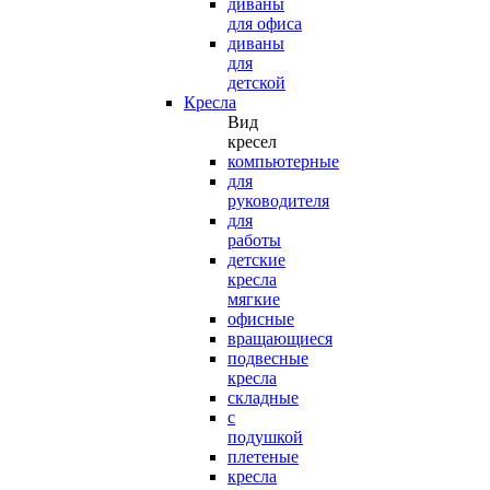
диваны
для офиса
диваны
для
детской
Кресла
Вид
кресел
компьютерные
для
руководителя
для
работы
детские
кресла
мягкие
офисные
вращающиеся
подвесные
кресла
складные
с
подушкой
плетеные
кресла