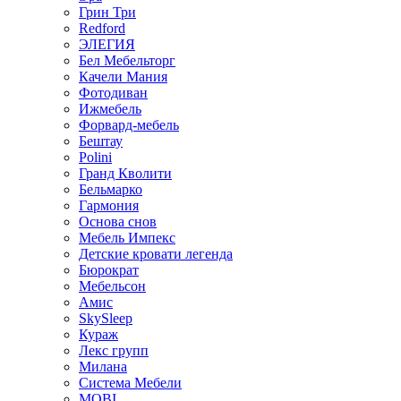
Грин Три
Redford
ЭЛЕГИЯ
Бел Мебельторг
Качели Мания
Фотодиван
Ижмебель
Форвард-мебель
Бештау
Polini
Гранд Кволити
Бельмарко
Гармония
Основа снов
Мебель Импекс
Детские кровати легенда
Бюрократ
Мебельсон
Амис
SkySleep
Кураж
Лекс групп
Милана
Система Мебели
MOBI