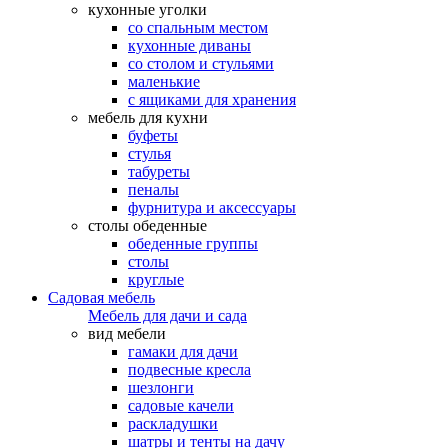
кухонные уголки
со спальным местом
кухонные диваны
со столом и стульями
маленькие
с ящиками для хранения
мебель для кухни
буфеты
стулья
табуреты
пеналы
фурнитура и аксессуары
столы обеденные
обеденные группы
столы
круглые
Садовая мебель
Мебель для дачи и сада
вид мебели
гамаки для дачи
подвесные кресла
шезлонги
садовые качели
раскладушки
шатры и тенты на дачу