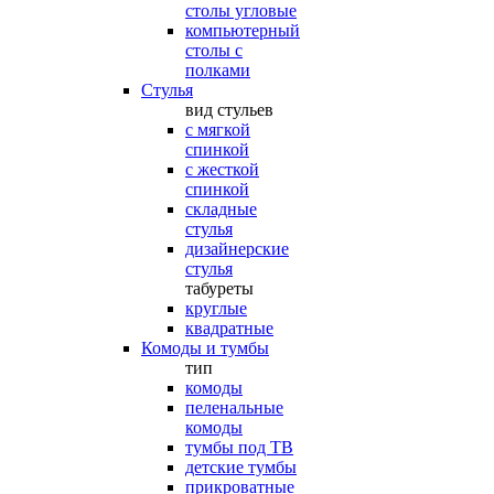
столы угловые
компьютерный
столы с
полками
Стулья
вид стульев
с мягкой
спинкой
с жесткой
спинкой
складные
стулья
дизайнерские
стулья
табуреты
круглые
квадратные
Комоды и тумбы
тип
комоды
пеленальные
комоды
тумбы под ТВ
детские тумбы
прикроватные