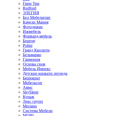
Грин Три
Redford
ЭЛЕГИЯ
Бел Мебельторг
Качели Мания
Фотодиван
Ижмебель
Форвард-мебель
Бештау
Polini
Гранд Кволити
Бельмарко
Гармония
Основа снов
Мебель Импекс
Детские кровати легенда
Бюрократ
Мебельсон
Амис
SkySleep
Кураж
Лекс групп
Милана
Система Мебели
MOBI