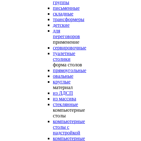
группы
письменные
складные
трансформеры
детские
для
переговоров
применение
сервировочные
туалетные
столики
форма столов
прямоугольные
овальные
круглые
материал
из ЛДСП
из массива
стеклянные
компьютерные
столы
компьютерные
столы с
надстройкой
компьютерные