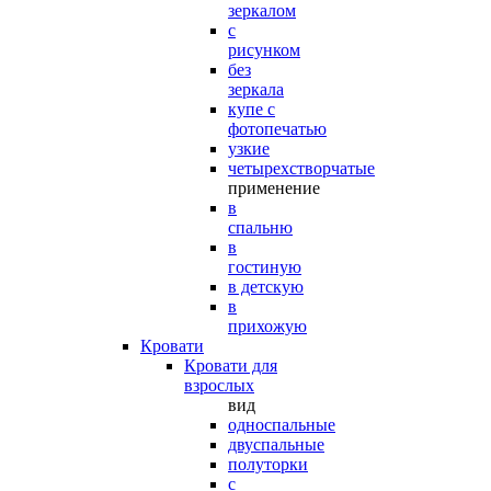
зеркалом
с
рисунком
без
зеркала
купе с
фотопечатью
узкие
четырехстворчатые
применение
в
спальню
в
гостиную
в детскую
в
прихожую
Кровати
Кровати для
взрослых
вид
односпальные
двуспальные
полуторки
с