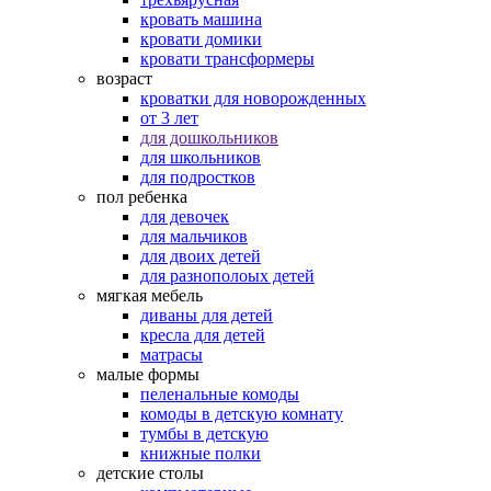
кровать машина
кровати домики
кровати трансформеры
возраст
кроватки для новорожденных
от 3 лет
для дошкольников
для школьников
для подростков
пол ребенка
для девочек
для мальчиков
для двоих детей
для разнополоых детей
мягкая мебель
диваны для детей
кресла для детей
матрасы
малые формы
пеленальные комоды
комоды в детскую комнату
тумбы в детскую
книжные полки
детские столы