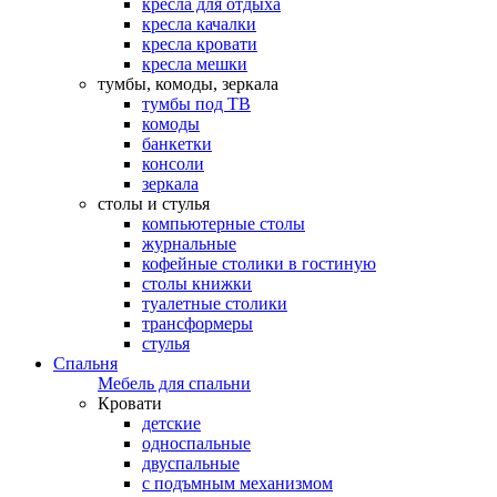
кресла для отдыха
кресла качалки
кресла кровати
кресла мешки
тумбы, комоды, зеркала
тумбы под ТВ
комоды
банкетки
консоли
зеркала
столы и стулья
компьютерные столы
журнальные
кофейные столики в гостиную
столы книжки
туалетные столики
трансформеры
стулья
Спальня
Мебель для спальни
Кровати
детские
односпальные
двуспальные
с подъмным механизмом