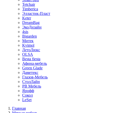
Tetchair
Timberica
Элластик-Пласт
Keter
DreamBag
ЭкоДизайн
4sis
Bigarden
Митек
Kvimol
ЛетоЛюкс
OLSA
Besta fiesta
Афина-мебель
Green Glade
Даметекс
Глазов-Мебель
СтолЛайн
РВ Мебель
Ярофф
Сокол
LeSet
Главная
Мягкая мебель