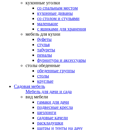
кухонные уголки
со спальным местом
кухонные диваны
со столом и стульями
маленькие
с ящиками для хранения
мебель для кухни
буфеты
стулья
табуреты
пеналы
фурнитура и аксессуары
столы обеденные
обеденные группы
столы
круглые
Садовая мебель
Мебель для дачи и сада
вид мебели
гамаки для дачи
подвесные кресла
шезлонги
садовые качели
раскладушки
шатры и тенты на дачу