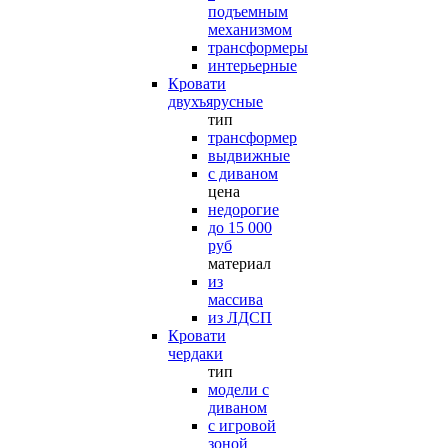
подъемным
механизмом
трансформеры
интерьерные
Кровати
двухъярусные
тип
трансформер
выдвижные
с диваном
цена
недорогие
до 15 000
руб
материал
из
массива
из ЛДСП
Кровати
чердаки
тип
модели с
диваном
с игровой
зоной