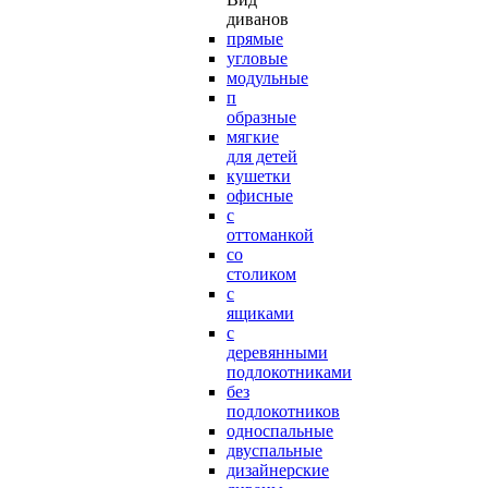
диванов
прямые
угловые
модульные
п
образные
мягкие
для детей
кушетки
офисные
с
оттоманкой
со
столиком
с
ящиками
с
деревянными
подлокотниками
без
подлокотников
односпальные
двуспальные
дизайнерские