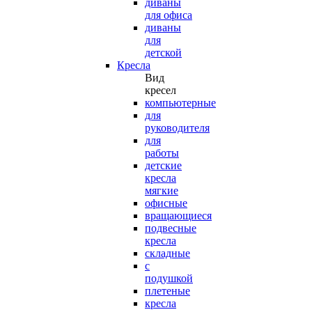
диваны
для офиса
диваны
для
детской
Кресла
Вид
кресел
компьютерные
для
руководителя
для
работы
детские
кресла
мягкие
офисные
вращающиеся
подвесные
кресла
складные
с
подушкой
плетеные
кресла