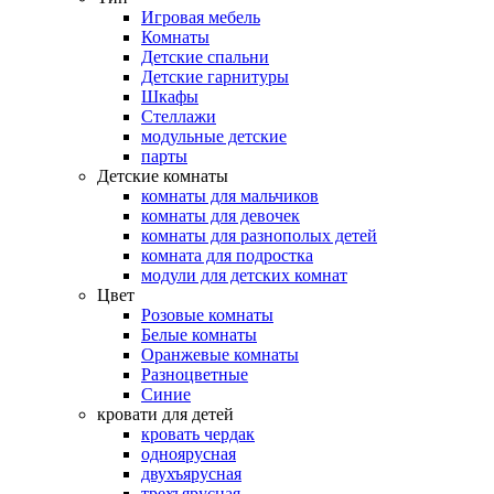
Игровая мебель
Комнаты
Детские спальни
Детские гарнитуры
Шкафы
Стеллажи
модульные детские
парты
Детские комнаты
комнаты для мальчиков
комнаты для девочек
комнаты для разнополых детей
комната для подростка
модули для детских комнат
Цвет
Розовые комнаты
Белые комнаты
Оранжевые комнаты
Разноцветные
Синие
кровати для детей
кровать чердак
одноярусная
двухъярусная
трехъярусная