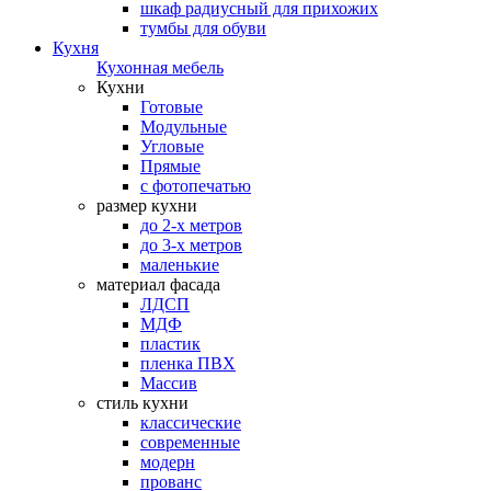
шкаф радиусный для прихожих
тумбы для обуви
Кухня
Кухонная мебель
Кухни
Готовые
Модульные
Угловые
Прямые
с фотопечатью
размер кухни
до 2-х метров
до 3-х метров
маленькие
материал фасада
ЛДСП
МДФ
пластик
пленка ПВХ
Массив
стиль кухни
классические
современные
модерн
прованс