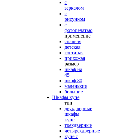
с
зеркалом
с
рисунком
с
фотопечатью
применение
спальня
детская
гостиная
прихожая
размер
шкаф на
45
шкаф 80
маленькие
большие
Шкафы купе
тип
двухдверные
шкафы
купе
трехдверные
четырехдверные
купе с