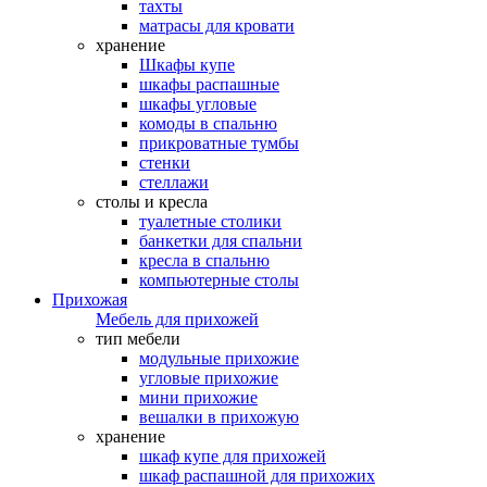
тахты
матрасы для кровати
хранение
Шкафы купе
шкафы распашные
шкафы угловые
комоды в спальню
прикроватные тумбы
стенки
стеллажи
столы и кресла
туалетные столики
банкетки для спальни
кресла в спальню
компьютерные столы
Прихожая
Мебель для прихожей
тип мебели
модульные прихожие
угловые прихожие
мини прихожие
вешалки в прихожую
хранение
шкаф купе для прихожей
шкаф распашной для прихожих