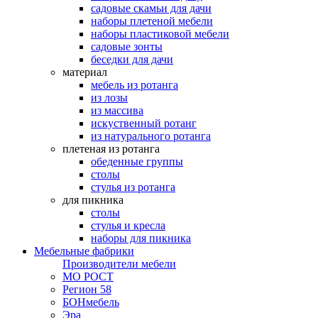
садовые скамьи для дачи
наборы плетеной мебели
наборы пластиковой мебели
садовые зонты
беседки для дачи
материал
мебель из ротанга
из лозы
из массива
искуственный ротанг
из натурального ротанга
плетеная из ротанга
обеденные группы
столы
стулья из ротанга
для пикника
столы
стулья и кресла
наборы для пикника
Мебельные фабрики
Производители мебели
МО РОСТ
Регион 58
БОНмебель
Эра