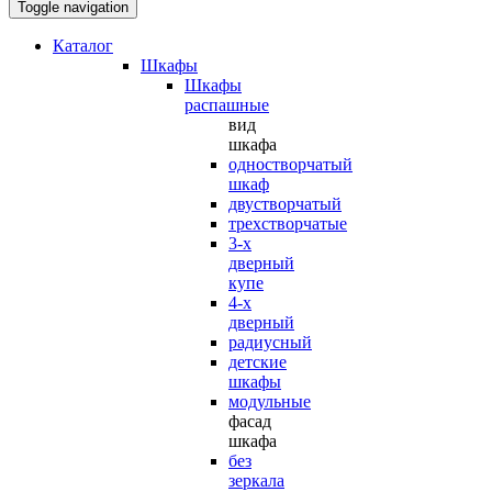
Toggle navigation
Каталог
Шкафы
Шкафы
распашные
вид
шкафа
одностворчатый
шкаф
двустворчатый
трехстворчатые
3-х
дверный
купе
4-х
дверный
радиусный
детские
шкафы
модульные
фасад
шкафа
без
зеркала