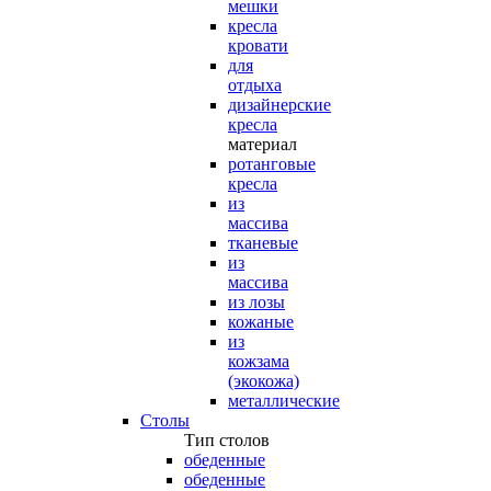
мешки
кресла
кровати
для
отдыха
дизайнерские
кресла
материал
ротанговые
кресла
из
массива
тканевые
из
массива
из лозы
кожаные
из
кожзама
(экокожа)
металлические
Столы
Тип столов
обеденные
обеденные