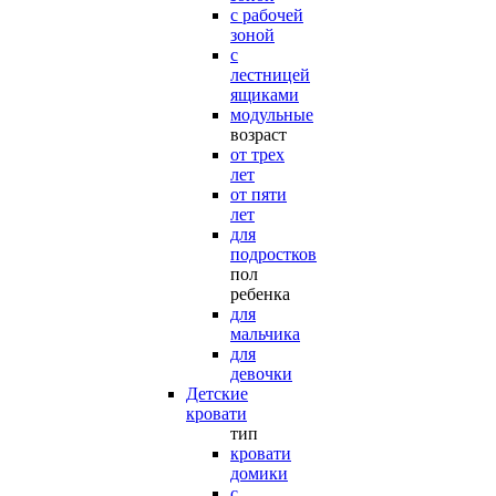
с рабочей
зоной
с
лестницей
ящиками
модульные
возраст
от трех
лет
от пяти
лет
для
подростков
пол
ребенка
для
мальчика
для
девочки
Детские
кровати
тип
кровати
домики
с