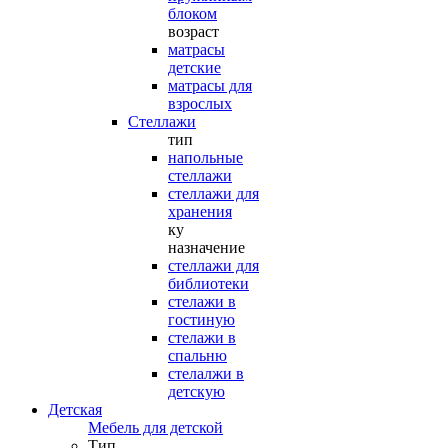
блоком
возраст
матрасы
детские
матрасы для
взрослых
Стеллажи
тип
напольные
стеллажи
стеллажи для
хранения
ку
назначение
стеллажи для
библиотеки
стелажи в
гостиную
стелажи в
спальню
стелалжи в
детскую
Детская
Мебель для детской
Тип