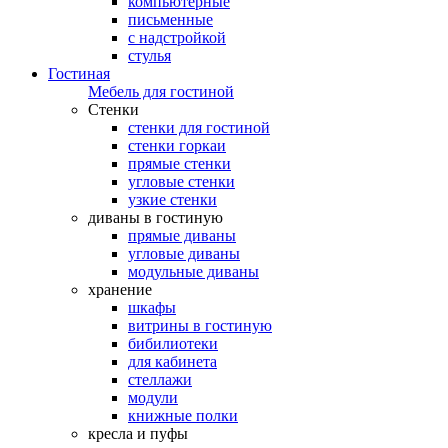
компьютерные
письменные
с надстройкой
стулья
Гостиная
Мебель для гостиной
Стенки
стенки для гостиной
стенки горкаи
прямые стенки
угловые стенки
узкие стенки
диваны в гостиную
прямые диваны
угловые диваны
модульные диваны
хранение
шкафы
витрины в гостиную
бибилиотеки
для кабинета
стеллажи
модули
книжные полки
кресла и пуфы