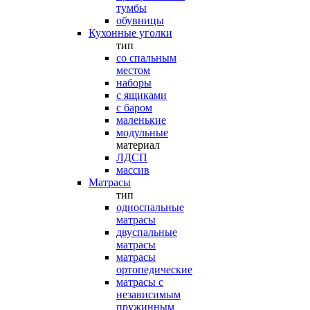
тумбы
обувницы
Кухонные уголки
тип
со спальным
местом
наборы
с ящиками
с баром
маленькие
модульные
материал
ЛДСП
массив
Матрасы
тип
односпальные
матрасы
двуспальные
матрасы
матрасы
ортопедические
матрасы с
независимым
пружинным