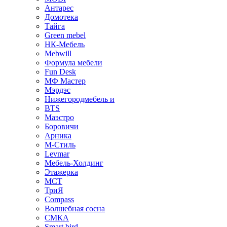
Антарес
Домотека
Тайга
Green mebel
НК-Мебель
Mebwill
Формула мебели
Fun Desk
МФ Мастер
Мэрдэс
Нижегородмебель и
BTS
Маэстро
Боровичи
Арника
М-Стиль
Levmar
Мебель-Холдинг
Этажерка
МСТ
ТриЯ
Compass
Волшебная сосна
СМКА
Smart bird