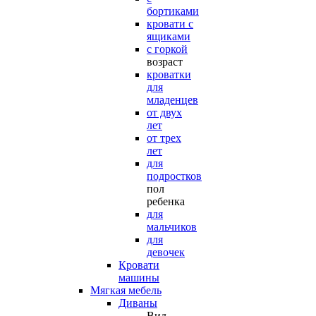
бортиками
кровати с
ящиками
с горкой
возраст
кроватки
для
младенцев
от двух
лет
от трех
лет
для
подростков
пол
ребенка
для
мальчиков
для
девочек
Кровати
машины
Мягкая мебель
Диваны
Вид