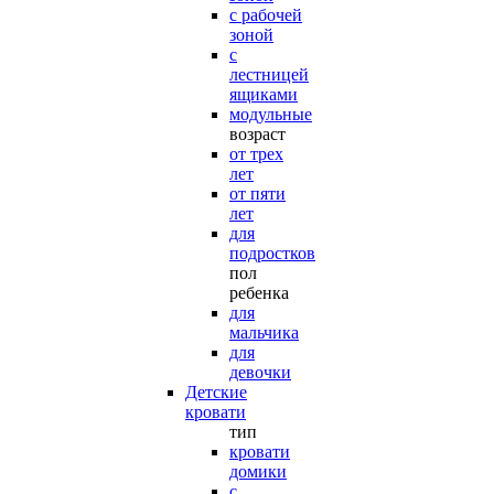
с рабочей
зоной
с
лестницей
ящиками
модульные
возраст
от трех
лет
от пяти
лет
для
подростков
пол
ребенка
для
мальчика
для
девочки
Детские
кровати
тип
кровати
домики
с