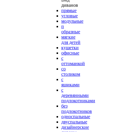
диванов
прямые
угловые
модульные
п
образные
мягкие
для детей
кушетки
офисные
с
оттоманкой
со
столиком
с
ящиками
с
деревянными
подлокотниками
без
подлокотников
односпальные
двуспальные
дизайнерские