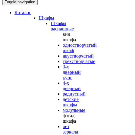
Toggle navigation
Каталог
Шкафы
Шкафы
распашные
вид
шкафа
одностворчатый
шкаф
двустворчатый
трехстворчатые
3-х
дверный
купе
4-х
дверный
радиусный
детские
шкафы
модульные
фасад
шкафа
без
зеркала