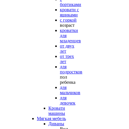
бортиками
кровати с
ящиками
с горкой
возраст
кроватки
для
младенцев
от двух
лет
от трех
лет
для
подростков
пол
ребенка
для
мальчиков
для
девочек
Кровати
машины
Мягкая мебель
Диваны
Вид