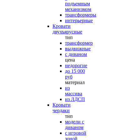
подъемным
механизмом
трансформеры
интерьерные
Кровати
двухъярусные
тип
трансформер
выдвижные
с диваном
цена
недорогие
до 15 000
руб
материал
из
массива
из ЛДСП
Кровати
чердаки
тип
модели с
диваном
с игровой
зоной