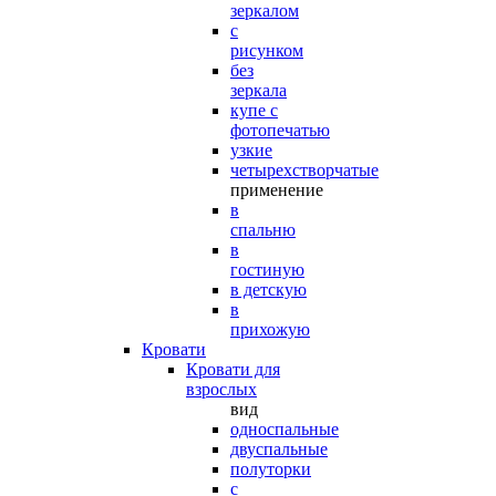
зеркалом
с
рисунком
без
зеркала
купе с
фотопечатью
узкие
четырехстворчатые
применение
в
спальню
в
гостиную
в детскую
в
прихожую
Кровати
Кровати для
взрослых
вид
односпальные
двуспальные
полуторки
с