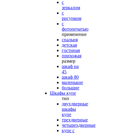
с
зеркалом
с
рисунком
с
фотопечатью
применение
спальня
детская
гостиная
прихожая
размер
шкаф на
45
шкаф 80
маленькие
большие
Шкафы купе
тип
двухдверные
шкафы
купе
трехдверные
четырехдверные
купе с