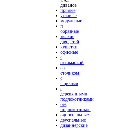
диванов
прямые
угловые
модульные
п
образные
мягкие
для детей
кушетки
офисные
с
оттоманкой
со
столиком
с
ящиками
с
деревянными
подлокотниками
без
подлокотников
односпальные
двуспальные
дизайнерские