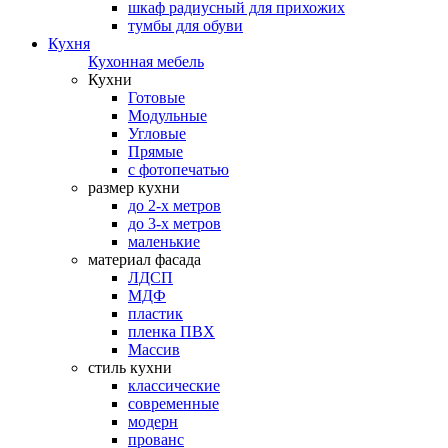
шкаф радиусный для прихожих
тумбы для обуви
Кухня
Кухонная мебель
Кухни
Готовые
Модульные
Угловые
Прямые
с фотопечатью
размер кухни
до 2-х метров
до 3-х метров
маленькие
материал фасада
ЛДСП
МДФ
пластик
пленка ПВХ
Массив
стиль кухни
классические
современные
модерн
прованс