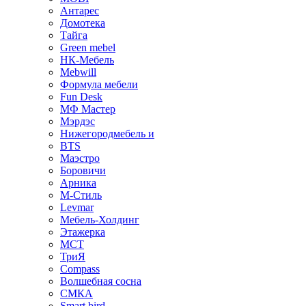
Антарес
Домотека
Тайга
Green mebel
НК-Мебель
Mebwill
Формула мебели
Fun Desk
МФ Мастер
Мэрдэс
Нижегородмебель и
BTS
Маэстро
Боровичи
Арника
М-Стиль
Levmar
Мебель-Холдинг
Этажерка
МСТ
ТриЯ
Compass
Волшебная сосна
СМКА
Smart bird