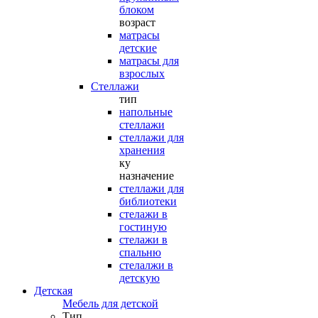
блоком
возраст
матрасы
детские
матрасы для
взрослых
Стеллажи
тип
напольные
стеллажи
стеллажи для
хранения
ку
назначение
стеллажи для
библиотеки
стелажи в
гостиную
стелажи в
спальню
стелалжи в
детскую
Детская
Мебель для детской
Тип