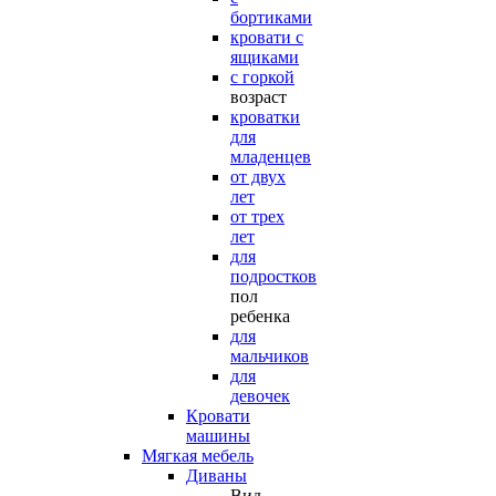
бортиками
кровати с
ящиками
с горкой
возраст
кроватки
для
младенцев
от двух
лет
от трех
лет
для
подростков
пол
ребенка
для
мальчиков
для
девочек
Кровати
машины
Мягкая мебель
Диваны
Вид