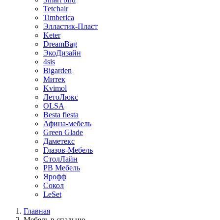
Tetchair
Timberica
Элластик-Пласт
Keter
DreamBag
ЭкоДизайн
4sis
Bigarden
Митек
Kvimol
ЛетоЛюкс
OLSA
Besta fiesta
Афина-мебель
Green Glade
Даметекс
Глазов-Мебель
СтолЛайн
РВ Мебель
Ярофф
Сокол
LeSet
Главная
Мебель в спальню