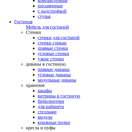
компьютерные
письменные
с надстройкой
стулья
Гостиная
Мебель для гостиной
Стенки
стенки для гостиной
стенки горкаи
прямые стенки
угловые стенки
узкие стенки
диваны в гостиную
прямые диваны
угловые диваны
модульные диваны
хранение
шкафы
витрины в гостиную
бибилиотеки
для кабинета
стеллажи
модули
книжные полки
кресла и пуфы