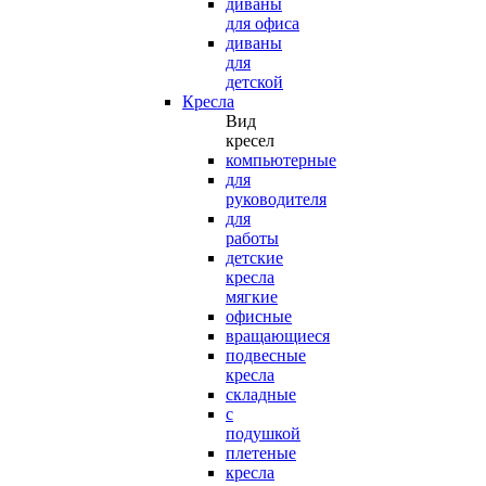
диваны
для офиса
диваны
для
детской
Кресла
Вид
кресел
компьютерные
для
руководителя
для
работы
детские
кресла
мягкие
офисные
вращающиеся
подвесные
кресла
складные
с
подушкой
плетеные
кресла