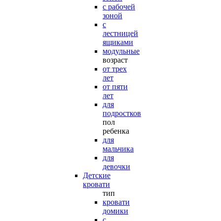
с рабочей
зоной
с
лестницей
ящиками
модульные
возраст
от трех
лет
от пяти
лет
для
подростков
пол
ребенка
для
мальчика
для
девочки
Детские
кровати
тип
кровати
домики
с