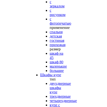
с
зеркалом
с
рисунком
с
фотопечатью
применение
спальня
детская
гостиная
прихожая
размер
шкаф на
45
шкаф 80
маленькие
большие
Шкафы купе
тип
двухдверные
шкафы
купе
трехдверные
четырехдверные
купе с