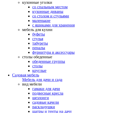
кухонные уголки
со спальным местом
кухонные диваны
со столом и стульями
маленькие
с ящиками для хранения
мебель для кухни
буфеты
стулья
табуреты
пеналы
фурнитура и аксессуары
столы обеденные
обеденные группы
столы
круглые
Садовая мебель
Мебель для дачи и сада
вид мебели
гамаки для дачи
подвесные кресла
шезлонги
садовые качели
раскладушки
шатры и тенты на дачу