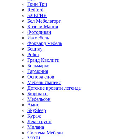
Грин Три
Redford
ЭЛЕГИЯ
Бел Мебельторг
Качели Мания
Фотодиван
Ижмебель
Форвард-мебель
Бештау
Polini
Гранд Кволити
Бельмарко
Гармония
Основа снов
Мебель Импекс
Детские кровати легенда
Бюрократ
Мебельсон
Амис
SkySleep
Кураж
Лекс групп
Милана
Система Мебели
MOBI