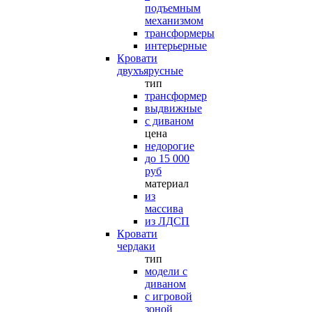
подъемным
механизмом
трансформеры
интерьерные
Кровати
двухъярусные
тип
трансформер
выдвижные
с диваном
цена
недорогие
до 15 000
руб
материал
из
массива
из ЛДСП
Кровати
чердаки
тип
модели с
диваном
с игровой
зоной