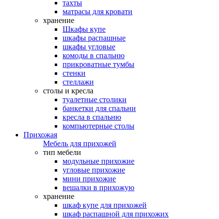
тахты
матрасы для кровати
хранение
Шкафы купе
шкафы распашные
шкафы угловые
комоды в спальню
прикроватные тумбы
стенки
стеллажи
столы и кресла
туалетные столики
банкетки для спальни
кресла в спальню
компьютерные столы
Прихожая
Мебель для прихожей
тип мебели
модульные прихожие
угловые прихожие
мини прихожие
вешалки в прихожую
хранение
шкаф купе для прихожей
шкаф распашной для прихожих