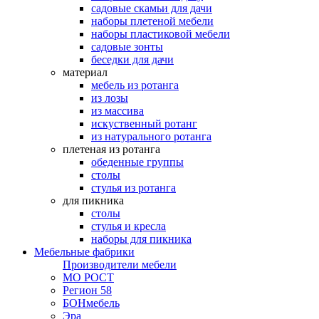
садовые скамьи для дачи
наборы плетеной мебели
наборы пластиковой мебели
садовые зонты
беседки для дачи
материал
мебель из ротанга
из лозы
из массива
искуственный ротанг
из натурального ротанга
плетеная из ротанга
обеденные группы
столы
стулья из ротанга
для пикника
столы
стулья и кресла
наборы для пикника
Мебельные фабрики
Производители мебели
МО РОСТ
Регион 58
БОНмебель
Эра