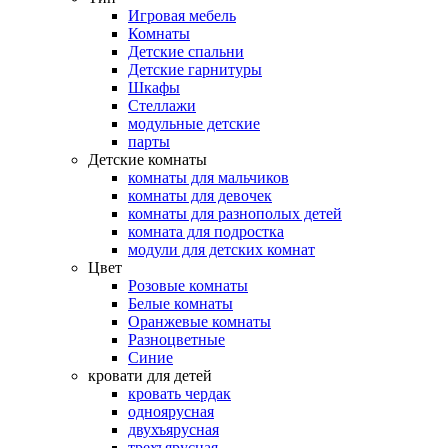
Игровая мебель
Комнаты
Детские спальни
Детские гарнитуры
Шкафы
Стеллажи
модульные детские
парты
Детские комнаты
комнаты для мальчиков
комнаты для девочек
комнаты для разнополых детей
комната для подростка
модули для детских комнат
Цвет
Розовые комнаты
Белые комнаты
Оранжевые комнаты
Разноцветные
Синие
кровати для детей
кровать чердак
одноярусная
двухъярусная
трехъярусная