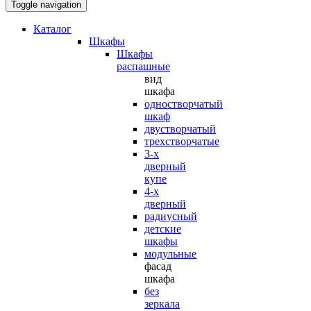
Toggle navigation
Каталог
Шкафы
Шкафы
распашные
вид
шкафа
одностворчатый
шкаф
двустворчатый
трехстворчатые
3-х
дверный
купе
4-х
дверный
радиусный
детские
шкафы
модульные
фасад
шкафа
без
зеркала