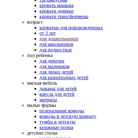
кровать машина
кровати домики
кровати трансформеры
возраст
кроватки для новорожденных
от 3 лет
для дошкольников
для школьников
для подростков
пол ребенка
для девочек
для мальчиков
для двоих детей
для разнополоых детей
мягкая мебель
диваны для детей
кресла для детей
матрасы
малые формы
пеленальные комоды
комоды в детскую комнату
тумбы в детскую
книжные полки
детские столы