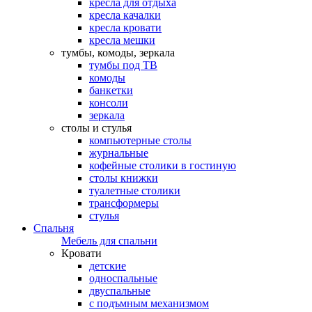
кресла для отдыха
кресла качалки
кресла кровати
кресла мешки
тумбы, комоды, зеркала
тумбы под ТВ
комоды
банкетки
консоли
зеркала
столы и стулья
компьютерные столы
журнальные
кофейные столики в гостиную
столы книжки
туалетные столики
трансформеры
стулья
Спальня
Мебель для спальни
Кровати
детские
односпальные
двуспальные
с подъмным механизмом