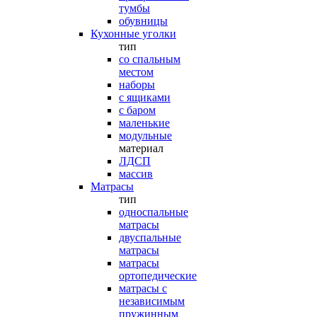
тумбы
обувницы
Кухонные уголки
тип
со спальным
местом
наборы
с ящиками
с баром
маленькие
модульные
материал
ЛДСП
массив
Матрасы
тип
односпальные
матрасы
двуспальные
матрасы
матрасы
ортопедические
матрасы с
независимым
пружинным