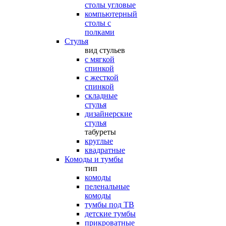
столы угловые
компьютерный
столы с
полками
Стулья
вид стульев
с мягкой
спинкой
с жесткой
спинкой
складные
стулья
дизайнерские
стулья
табуреты
круглые
квадратные
Комоды и тумбы
тип
комоды
пеленальные
комоды
тумбы под ТВ
детские тумбы
прикроватные