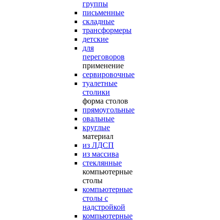
группы
письменные
складные
трансформеры
детские
для
переговоров
применение
сервировочные
туалетные
столики
форма столов
прямоугольные
овальные
круглые
материал
из ЛДСП
из массива
стеклянные
компьютерные
столы
компьютерные
столы с
надстройкой
компьютерные