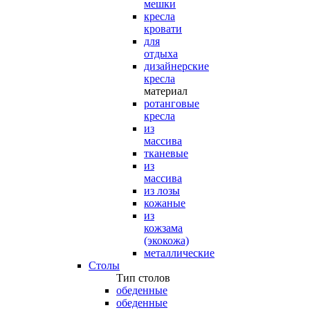
мешки
кресла
кровати
для
отдыха
дизайнерские
кресла
материал
ротанговые
кресла
из
массива
тканевые
из
массива
из лозы
кожаные
из
кожзама
(экокожа)
металлические
Столы
Тип столов
обеденные
обеденные