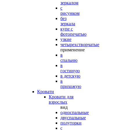
зеркалом
с
рисунком
без
зеркала
купе с
фотопечатью
узкие
четырехстворчатые
применение
в
спальню
в
гостиную
в детскую
в
прихожую
Кровати
Кровати для
взрослых
вид
односпальные
двуспальные
полуторки
с