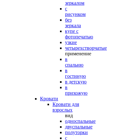
зеркалом
с
рисунком
без
зеркала
купе с
фотопечатью
узкие
четырехстворчатые
применение
в
спальню
в
гостиную
в детскую
в
прихожую
Кровати
Кровати для
взрослых
вид
односпальные
двуспальные
полуторки
с