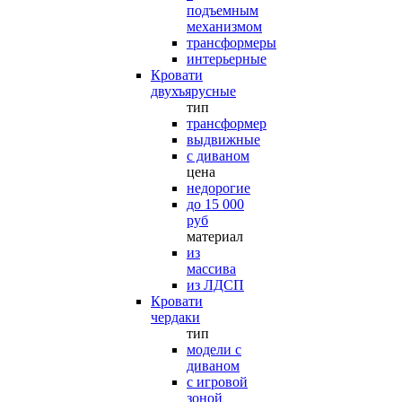
подъемным
механизмом
трансформеры
интерьерные
Кровати
двухъярусные
тип
трансформер
выдвижные
с диваном
цена
недорогие
до 15 000
руб
материал
из
массива
из ЛДСП
Кровати
чердаки
тип
модели с
диваном
с игровой
зоной