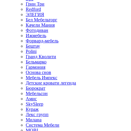
Грин Три
Redford
ЭЛЕГИЯ
Бел Мебельторг
Качели Мания
Фотодиван
Ижмебель
Форвард-мебель
Бештау
Polini
Гранд Кволити
Бельмарко
Гармония
Основа снов
Мебель Импекс
Детские кровати легенда
Бюрократ
Мебельсон
Амис
SkySleep
Кураж
Лекс групп
Милана
Система Мебели
MOBI