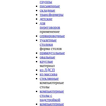
группы
письменные
складные
трансформеры
детские
для
переговоров
применение
сервировочные
туалетные
столики
форма столов
прямоугольные
овальные
круглые
материал
из ЛДСП
из массива
стеклянные
компьютерные
столы
компьютерные
столы с
надстройкой
компьютерные