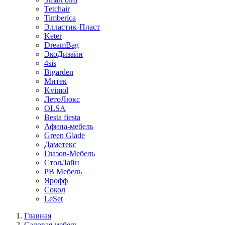
Tetchair
Timberica
Элластик-Пласт
Keter
DreamBag
ЭкоДизайн
4sis
Bigarden
Митек
Kvimol
ЛетоЛюкс
OLSA
Besta fiesta
Афина-мебель
Green Glade
Даметекс
Глазов-Мебель
СтолЛайн
РВ Мебель
Ярофф
Сокол
LeSet
Главная
Садовая мебель