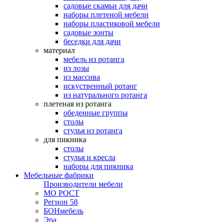
садовые скамьи для дачи
наборы плетеной мебели
наборы пластиковой мебели
садовые зонты
беседки для дачи
материал
мебель из ротанга
из лозы
из массива
искуственный ротанг
из натурального ротанга
плетеная из ротанга
обеденные группы
столы
стулья из ротанга
для пикника
столы
стулья и кресла
наборы для пикника
Мебельные фабрики
Производители мебели
МО РОСТ
Регион 58
БОНмебель
Эра