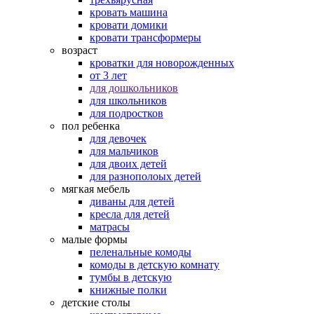
кровать машина
кровати домики
кровати трансформеры
возраст
кроватки для новорожденных
от 3 лет
для дошкольников
для школьников
для подростков
пол ребенка
для девочек
для мальчиков
для двоих детей
для разнополоых детей
мягкая мебель
диваны для детей
кресла для детей
матрасы
малые формы
пеленальные комоды
комоды в детскую комнату
тумбы в детскую
книжные полки
детские столы