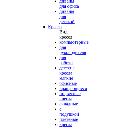
диваны
для офиса
диваны
для
детской
Кресла
Вид
кресел
компьютерные
для
руководителя
для
работы
детские
кресла
мягкие
офисные
вращающиеся
подвесные
кресла
складные
с
подушкой
плетеные
кресла