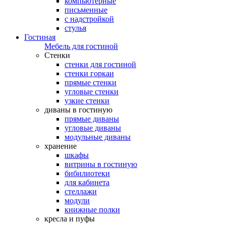
компьютерные
письменные
с надстройкой
стулья
Гостиная
Мебель для гостиной
Стенки
стенки для гостиной
стенки горкаи
прямые стенки
угловые стенки
узкие стенки
диваны в гостиную
прямые диваны
угловые диваны
модульные диваны
хранение
шкафы
витрины в гостиную
бибилиотеки
для кабинета
стеллажи
модули
книжные полки
кресла и пуфы