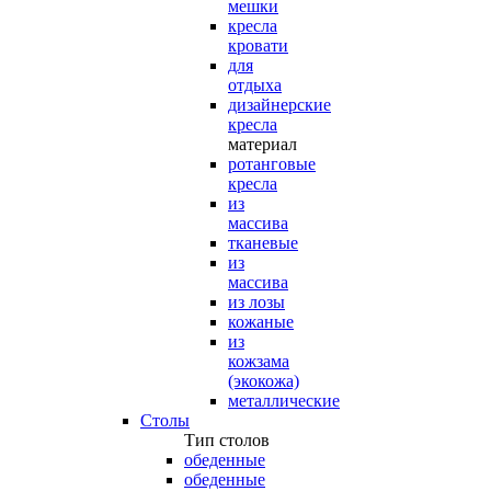
мешки
кресла
кровати
для
отдыха
дизайнерские
кресла
материал
ротанговые
кресла
из
массива
тканевые
из
массива
из лозы
кожаные
из
кожзама
(экокожа)
металлические
Столы
Тип столов
обеденные
обеденные