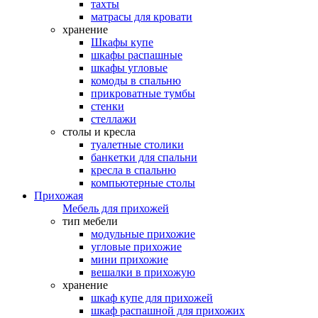
тахты
матрасы для кровати
хранение
Шкафы купе
шкафы распашные
шкафы угловые
комоды в спальню
прикроватные тумбы
стенки
стеллажи
столы и кресла
туалетные столики
банкетки для спальни
кресла в спальню
компьютерные столы
Прихожая
Мебель для прихожей
тип мебели
модульные прихожие
угловые прихожие
мини прихожие
вешалки в прихожую
хранение
шкаф купе для прихожей
шкаф распашной для прихожих