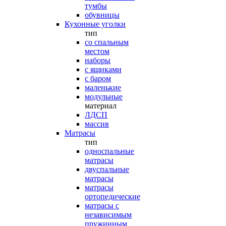
тумбы
обувницы
Кухонные уголки
тип
со спальным
местом
наборы
с ящиками
с баром
маленькие
модульные
материал
ЛДСП
массив
Матрасы
тип
односпальные
матрасы
двуспальные
матрасы
матрасы
ортопедические
матрасы с
независимым
пружинным