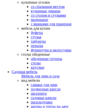
кухонные уголки
со спальным местом
кухонные диваны
со столом и стульями
маленькие
с ящиками для хранения
мебель для кухни
буфеты
стулья
табуреты
пеналы
фурнитура и аксессуары
столы обеденные
обеденные группы
столы
круглые
Садовая мебель
Мебель для дачи и сада
вид мебели
гамаки для дачи
подвесные кресла
шезлонги
садовые качели
раскладушки
шатры и тенты на дачу