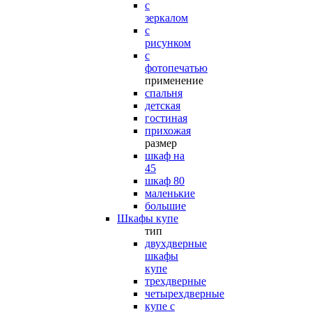
с
зеркалом
с
рисунком
с
фотопечатью
применение
спальня
детская
гостиная
прихожая
размер
шкаф на
45
шкаф 80
маленькие
большие
Шкафы купе
тип
двухдверные
шкафы
купе
трехдверные
четырехдверные
купе с