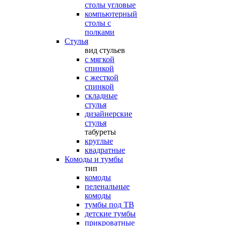
столы угловые
компьютерный
столы с
полками
Стулья
вид стульев
с мягкой
спинкой
с жесткой
спинкой
складные
стулья
дизайнерские
стулья
табуреты
круглые
квадратные
Комоды и тумбы
тип
комоды
пеленальные
комоды
тумбы под ТВ
детские тумбы
прикроватные