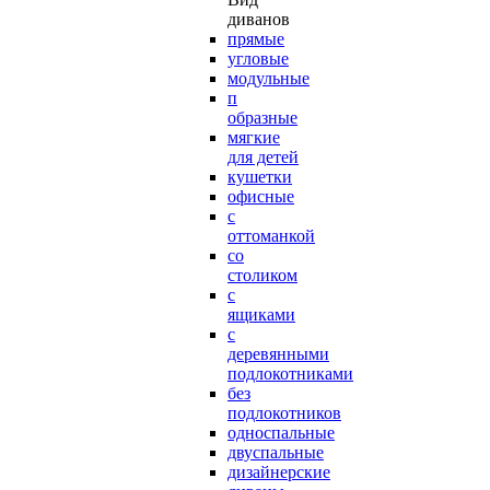
диванов
прямые
угловые
модульные
п
образные
мягкие
для детей
кушетки
офисные
с
оттоманкой
со
столиком
с
ящиками
с
деревянными
подлокотниками
без
подлокотников
односпальные
двуспальные
дизайнерские