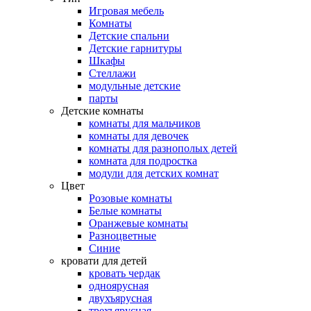
Игровая мебель
Комнаты
Детские спальни
Детские гарнитуры
Шкафы
Стеллажи
модульные детские
парты
Детские комнаты
комнаты для мальчиков
комнаты для девочек
комнаты для разнополых детей
комната для подростка
модули для детских комнат
Цвет
Розовые комнаты
Белые комнаты
Оранжевые комнаты
Разноцветные
Синие
кровати для детей
кровать чердак
одноярусная
двухъярусная
трехъярусная