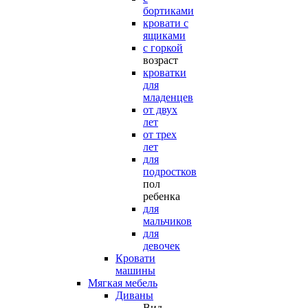
бортиками
кровати с
ящиками
с горкой
возраст
кроватки
для
младенцев
от двух
лет
от трех
лет
для
подростков
пол
ребенка
для
мальчиков
для
девочек
Кровати
машины
Мягкая мебель
Диваны
Вид