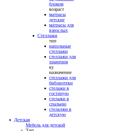
блоком
возраст
матрасы
детские
матрасы для
взрослых
Стеллажи
тип
напольные
стеллажи
стеллажи для
хранения
ку
назначение
стеллажи для
библиотеки
стелажи в
гостиную
стелажи в
спальню
стелалжи в
детскую
Детская
Мебель для детской
Тип