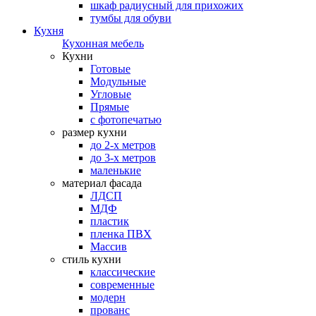
шкаф радиусный для прихожих
тумбы для обуви
Кухня
Кухонная мебель
Кухни
Готовые
Модульные
Угловые
Прямые
с фотопечатью
размер кухни
до 2-х метров
до 3-х метров
маленькие
материал фасада
ЛДСП
МДФ
пластик
пленка ПВХ
Массив
стиль кухни
классические
современные
модерн
прованс