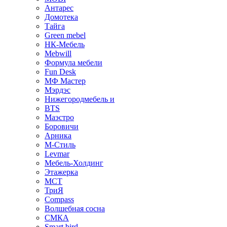
Антарес
Домотека
Тайга
Green mebel
НК-Мебель
Mebwill
Формула мебели
Fun Desk
МФ Мастер
Мэрдэс
Нижегородмебель и
BTS
Маэстро
Боровичи
Арника
М-Стиль
Levmar
Мебель-Холдинг
Этажерка
МСТ
ТриЯ
Compass
Волшебная сосна
СМКА
Smart bird