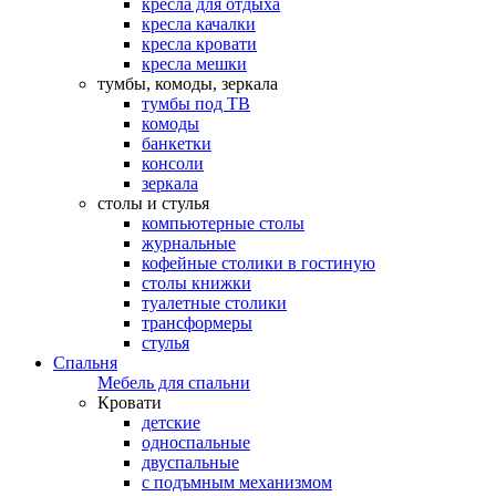
кресла для отдыха
кресла качалки
кресла кровати
кресла мешки
тумбы, комоды, зеркала
тумбы под ТВ
комоды
банкетки
консоли
зеркала
столы и стулья
компьютерные столы
журнальные
кофейные столики в гостиную
столы книжки
туалетные столики
трансформеры
стулья
Спальня
Мебель для спальни
Кровати
детские
односпальные
двуспальные
с подъмным механизмом