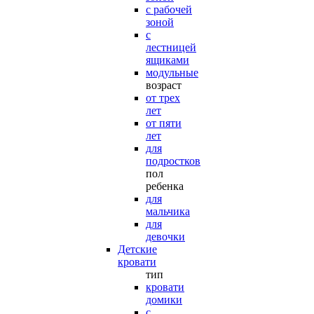
с рабочей
зоной
с
лестницей
ящиками
модульные
возраст
от трех
лет
от пяти
лет
для
подростков
пол
ребенка
для
мальчика
для
девочки
Детские
кровати
тип
кровати
домики
с