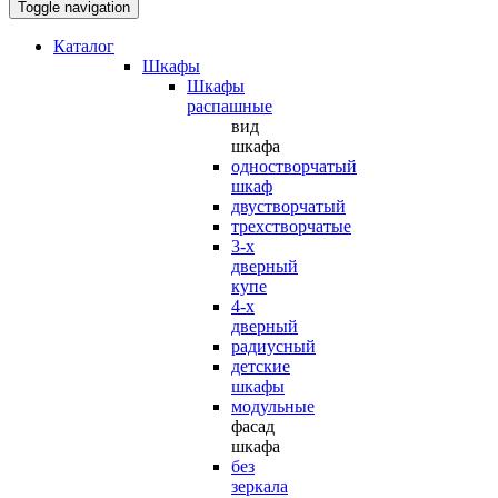
Toggle navigation
Каталог
Шкафы
Шкафы
распашные
вид
шкафа
одностворчатый
шкаф
двустворчатый
трехстворчатые
3-х
дверный
купе
4-х
дверный
радиусный
детские
шкафы
модульные
фасад
шкафа
без
зеркала