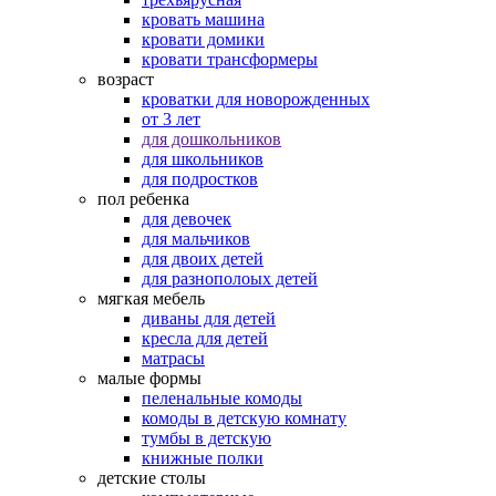
кровать машина
кровати домики
кровати трансформеры
возраст
кроватки для новорожденных
от 3 лет
для дошкольников
для школьников
для подростков
пол ребенка
для девочек
для мальчиков
для двоих детей
для разнополоых детей
мягкая мебель
диваны для детей
кресла для детей
матрасы
малые формы
пеленальные комоды
комоды в детскую комнату
тумбы в детскую
книжные полки
детские столы