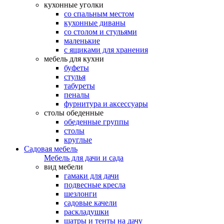
кухонные уголки
со спальным местом
кухонные диваны
со столом и стульями
маленькие
с ящиками для хранения
мебель для кухни
буфеты
стулья
табуреты
пеналы
фурнитура и аксессуары
столы обеденные
обеденные группы
столы
круглые
Садовая мебель
Мебель для дачи и сада
вид мебели
гамаки для дачи
подвесные кресла
шезлонги
садовые качели
раскладушки
шатры и тенты на дачу