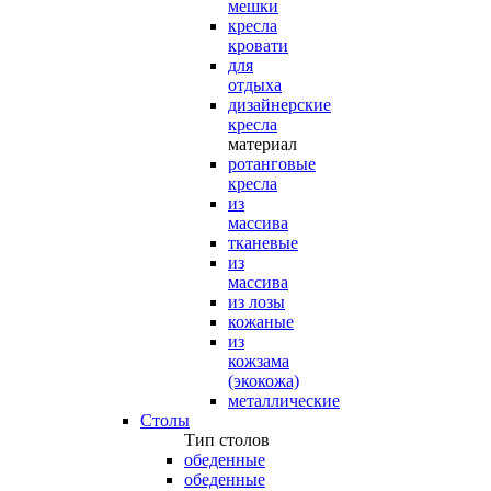
мешки
кресла
кровати
для
отдыха
дизайнерские
кресла
материал
ротанговые
кресла
из
массива
тканевые
из
массива
из лозы
кожаные
из
кожзама
(экокожа)
металлические
Столы
Тип столов
обеденные
обеденные