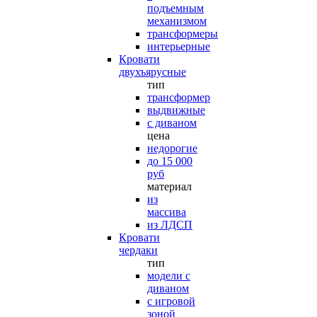
подъемным
механизмом
трансформеры
интерьерные
Кровати
двухъярусные
тип
трансформер
выдвижные
с диваном
цена
недорогие
до 15 000
руб
материал
из
массива
из ЛДСП
Кровати
чердаки
тип
модели с
диваном
с игровой
зоной