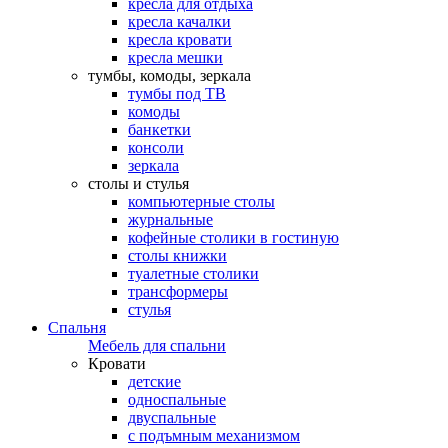
кресла для отдыха
кресла качалки
кресла кровати
кресла мешки
тумбы, комоды, зеркала
тумбы под ТВ
комоды
банкетки
консоли
зеркала
столы и стулья
компьютерные столы
журнальные
кофейные столики в гостиную
столы книжки
туалетные столики
трансформеры
стулья
Спальня
Мебель для спальни
Кровати
детские
односпальные
двуспальные
с подъмным механизмом