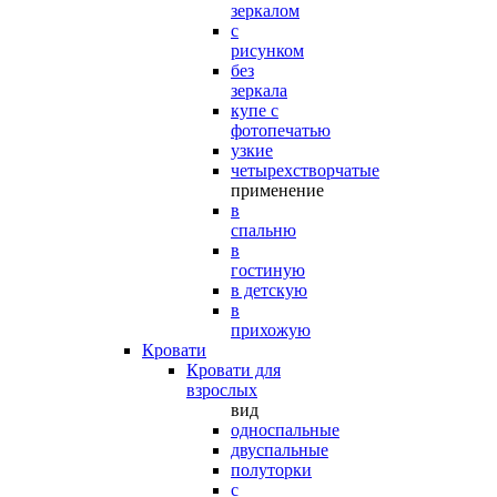
зеркалом
с
рисунком
без
зеркала
купе с
фотопечатью
узкие
четырехстворчатые
применение
в
спальню
в
гостиную
в детскую
в
прихожую
Кровати
Кровати для
взрослых
вид
односпальные
двуспальные
полуторки
с