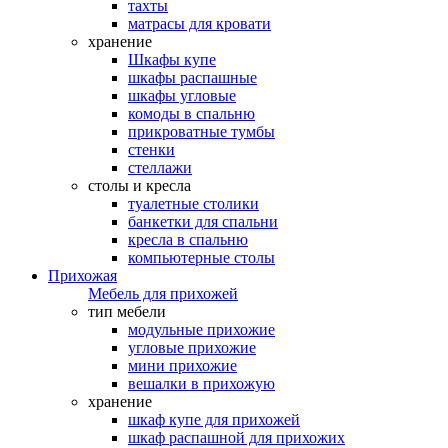
тахты
матрасы для кровати
хранение
Шкафы купе
шкафы распашные
шкафы угловые
комоды в спальню
прикроватные тумбы
стенки
стеллажи
столы и кресла
туалетные столики
банкетки для спальни
кресла в спальню
компьютерные столы
Прихожая
Мебель для прихожей
тип мебели
модульные прихожие
угловые прихожие
мини прихожие
вешалки в прихожую
хранение
шкаф купе для прихожей
шкаф распашной для прихожих