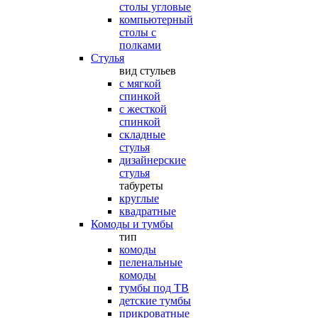
столы угловые
компьютерный
столы с
полками
Стулья
вид стульев
с мягкой
спинкой
с жесткой
спинкой
складные
стулья
дизайнерские
стулья
табуреты
круглые
квадратные
Комоды и тумбы
тип
комоды
пеленальные
комоды
тумбы под ТВ
детские тумбы
прикроватные