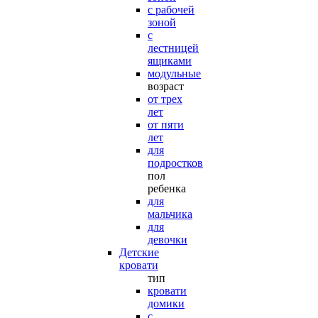
с рабочей
зоной
с
лестницей
ящиками
модульные
возраст
от трех
лет
от пяти
лет
для
подростков
пол
ребенка
для
мальчика
для
девочки
Детские
кровати
тип
кровати
домики
с