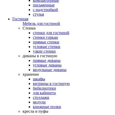
компьютерные
письменные
с надстройкой
стулья
Гостиная
Мебель для гостиной
Стенки
стенки для гостиной
стенки горкаи
прямые стенки
угловые стенки
узкие стенки
диваны в гостиную
прямые диваны
угловые диваны
модульные диваны
хранение
шкафы
витрины в гостиную
бибилиотеки
для кабинета
стеллажи
модули
книжные полки
кресла и пуфы