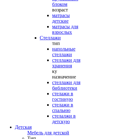
блоком
возраст
матрасы
детские
матрасы для
взрослых
Стеллажи
тип
напольные
стеллажи
стеллажи для
хранения
ку
назначение
стеллажи для
библиотеки
стелажи в
гостиную
стелажи в
спальню
стелалжи в
детскую
Детская
Мебель для детской
Тип