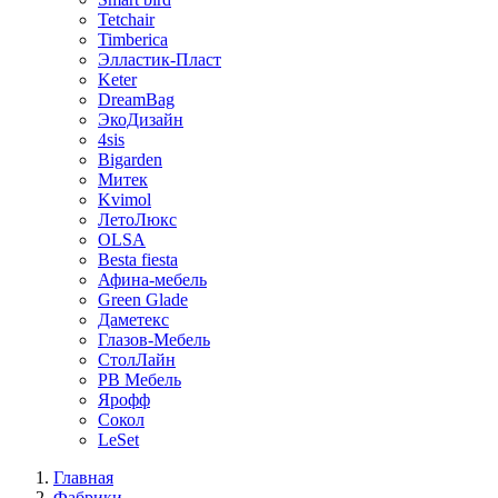
Tetchair
Timberica
Элластик-Пласт
Keter
DreamBag
ЭкоДизайн
4sis
Bigarden
Митек
Kvimol
ЛетоЛюкс
OLSA
Besta fiesta
Афина-мебель
Green Glade
Даметекс
Глазов-Мебель
СтолЛайн
РВ Мебель
Ярофф
Сокол
LeSet
Главная
Фабрики