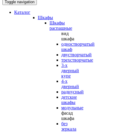
Toggle navigation
Каталог
Шкафы
Шкафы
распашные
вид
шкафа
одностворчатый
шкаф
двустворчатый
трехстворчатые
3-х
дверный
купе
4-х
дверный
радиусный
детские
шкафы
модульные
фасад
шкафа
без
зеркала