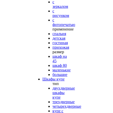
с
зеркалом
с
рисунком
с
фотопечатью
применение
спальня
детская
гостиная
прихожая
размер
шкаф на
45
шкаф 80
маленькие
большие
Шкафы купе
тип
двухдверные
шкафы
купе
трехдверные
четырехдверные
купе с