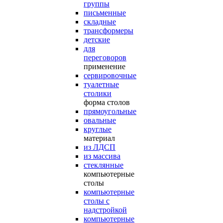
группы
письменные
складные
трансформеры
детские
для
переговоров
применение
сервировочные
туалетные
столики
форма столов
прямоугольные
овальные
круглые
материал
из ЛДСП
из массива
стеклянные
компьютерные
столы
компьютерные
столы с
надстройкой
компьютерные