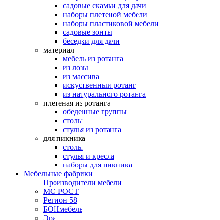
садовые скамьи для дачи
наборы плетеной мебели
наборы пластиковой мебели
садовые зонты
беседки для дачи
материал
мебель из ротанга
из лозы
из массива
искуственный ротанг
из натурального ротанга
плетеная из ротанга
обеденные группы
столы
стулья из ротанга
для пикника
столы
стулья и кресла
наборы для пикника
Мебельные фабрики
Производители мебели
МО РОСТ
Регион 58
БОНмебель
Эра