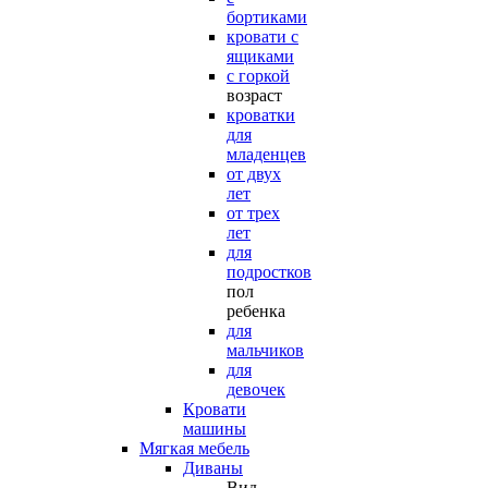
бортиками
кровати с
ящиками
с горкой
возраст
кроватки
для
младенцев
от двух
лет
от трех
лет
для
подростков
пол
ребенка
для
мальчиков
для
девочек
Кровати
машины
Мягкая мебель
Диваны
Вид