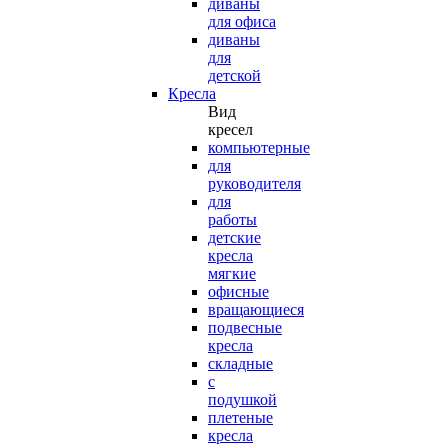
диваны
для офиса
диваны
для
детской
Кресла
Вид
кресел
компьютерные
для
руководителя
для
работы
детские
кресла
мягкие
офисные
вращающиеся
подвесные
кресла
складные
с
подушкой
плетеные
кресла