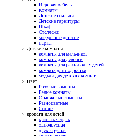
Игровая мебель
Комнаты
Детские спальни
Детские гарнитуры
Шкафы
Стеллажи
модульные детские
парты
Детские комнаты
комнаты для мальчиков
комнаты для девочек
комнаты для разнополых детей
комната для подростка
модули для детских комнат
Цвет
Розовые комнаты
Белые комнаты
Оранжевые комнаты
Разноцветные
Синие
кровати для детей
кровать чердак
одноярусная
двухъярусная
трехъярусная