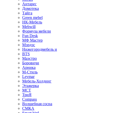
Антарес
Домотека
Тайга
Green mebel
НК-Мебель
Mebwill
Формула мебели
Fun Desk
МФ Мастер
Мэрдэс
Нижегородмебель и
BTS
Маэстро
Боровичи
Арника
М-Стиль
Levmar
Мебель-Холдинг
Этажерка
МСТ
ТриЯ
Compass
Волшебная сосна
СМКА
Smart bird