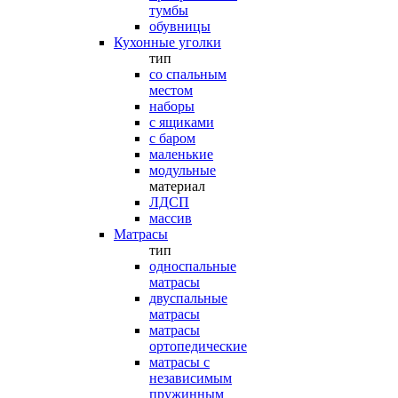
тумбы
обувницы
Кухонные уголки
тип
со спальным
местом
наборы
с ящиками
с баром
маленькие
модульные
материал
ЛДСП
массив
Матрасы
тип
односпальные
матрасы
двуспальные
матрасы
матрасы
ортопедические
матрасы с
независимым
пружинным