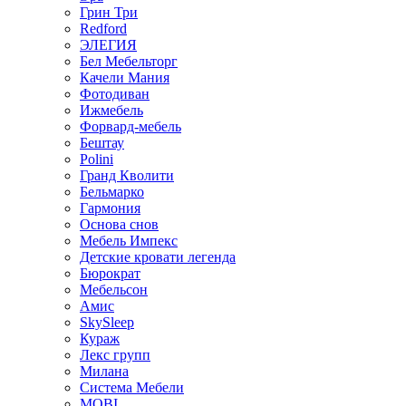
Грин Три
Redford
ЭЛЕГИЯ
Бел Мебельторг
Качели Мания
Фотодиван
Ижмебель
Форвард-мебель
Бештау
Polini
Гранд Кволити
Бельмарко
Гармония
Основа снов
Мебель Импекс
Детские кровати легенда
Бюрократ
Мебельсон
Амис
SkySleep
Кураж
Лекс групп
Милана
Система Мебели
MOBI