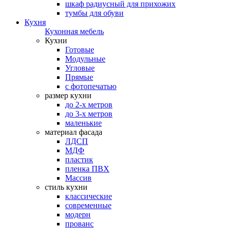
шкаф радиусный для прихожих
тумбы для обуви
Кухня
Кухонная мебель
Кухни
Готовые
Модульные
Угловые
Прямые
с фотопечатью
размер кухни
до 2-х метров
до 3-х метров
маленькие
материал фасада
ЛДСП
МДФ
пластик
пленка ПВХ
Массив
стиль кухни
классические
современные
модерн
прованс