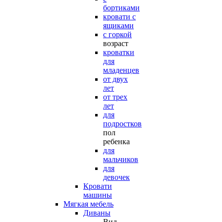
бортиками
кровати с
ящиками
с горкой
возраст
кроватки
для
младенцев
от двух
лет
от трех
лет
для
подростков
пол
ребенка
для
мальчиков
для
девочек
Кровати
машины
Мягкая мебель
Диваны
Вид