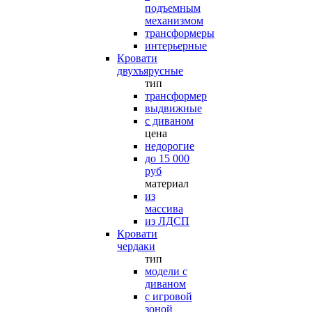
подъемным
механизмом
трансформеры
интерьерные
Кровати
двухъярусные
тип
трансформер
выдвижные
с диваном
цена
недорогие
до 15 000
руб
материал
из
массива
из ЛДСП
Кровати
чердаки
тип
модели с
диваном
с игровой
зоной