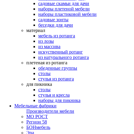
садовые скамьи для дачи
наборы плетеной мебели
наборы пластиковой мебели
садовые зонты
беседки для дачи
материал
мебель из ротанга
из лозы
из массива
искуственный ротанг
из натурального ротанга
плетеная из ротанга
обеденные группы
столы
стулья из ротанга
для пикника
столы
стулья и кресла
наборы для пикника
Мебельные фабрики
Производители мебели
МО РОСТ
Регион 58
БОНмебель
Эра