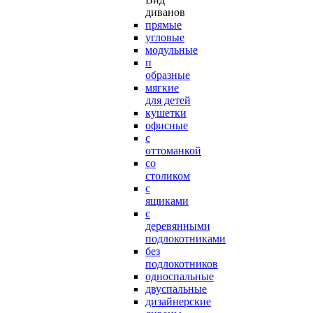
диванов
прямые
угловые
модульные
п
образные
мягкие
для детей
кушетки
офисные
с
оттоманкой
со
столиком
с
ящиками
с
деревянными
подлокотниками
без
подлокотников
односпальные
двуспальные
дизайнерские