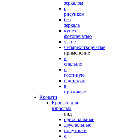
зеркалом
с
рисунком
без
зеркала
купе с
фотопечатью
узкие
четырехстворчатые
применение
в
спальню
в
гостиную
в детскую
в
прихожую
Кровати
Кровати для
взрослых
вид
односпальные
двуспальные
полуторки
с