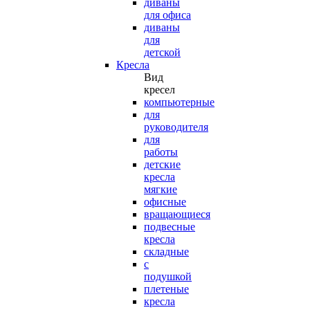
диваны
для офиса
диваны
для
детской
Кресла
Вид
кресел
компьютерные
для
руководителя
для
работы
детские
кресла
мягкие
офисные
вращающиеся
подвесные
кресла
складные
с
подушкой
плетеные
кресла