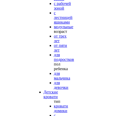
с рабочей
зоной
с
лестницей
ящиками
модульные
возраст
от трех
лет
от пяти
лет
для
подростков
пол
ребенка
для
мальчика
для
девочки
Детские
кровати
тип
кровати
домики
с