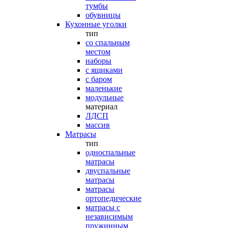
тумбы
обувницы
Кухонные уголки
тип
со спальным
местом
наборы
с ящиками
с баром
маленькие
модульные
материал
ЛДСП
массив
Матрасы
тип
односпальные
матрасы
двуспальные
матрасы
матрасы
ортопедические
матрасы с
независимым
пружинным