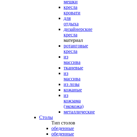
мешки
кресла
кровати
для
отдыха
дизайнерские
кресла
материал
ротанговые
кресла
из
массива
тканевые
из
массива
из лозы
кожаные
из
кожзама
(экокожа)
металлические
Столы
Тип столов
обеденные
обеденные