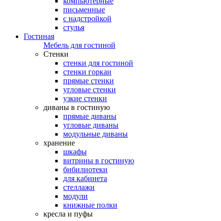
компьютерные
письменные
с надстройкой
стулья
Гостиная
Мебель для гостиной
Стенки
стенки для гостиной
стенки горкаи
прямые стенки
угловые стенки
узкие стенки
диваны в гостиную
прямые диваны
угловые диваны
модульные диваны
хранение
шкафы
витрины в гостиную
бибилиотеки
для кабинета
стеллажи
модули
книжные полки
кресла и пуфы