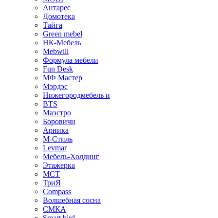
Антарес
Домотека
Тайга
Green mebel
НК-Мебель
Mebwill
Формула мебели
Fun Desk
МФ Мастер
Мэрдэс
Нижегородмебель и
BTS
Маэстро
Боровичи
Арника
М-Стиль
Levmar
Мебель-Холдинг
Этажерка
МСТ
ТриЯ
Compass
Волшебная сосна
СМКА
Smart bird