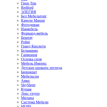
Грин Три
Redford
ЭЛЕГИЯ
Бел Мебельторг
Качели Мания
Фотодиван
Ижмебель
Форвард-мебель
Бештау
Polini
Гранд Кволити
Бельмарко
Гармония
Основа снов
Мебель Импекс
Детские кровати легенда
Бюрократ
Мебельсон
Амис
SkySleep
Кураж
Лекс групп
Милана
Система Мебели
MOBI