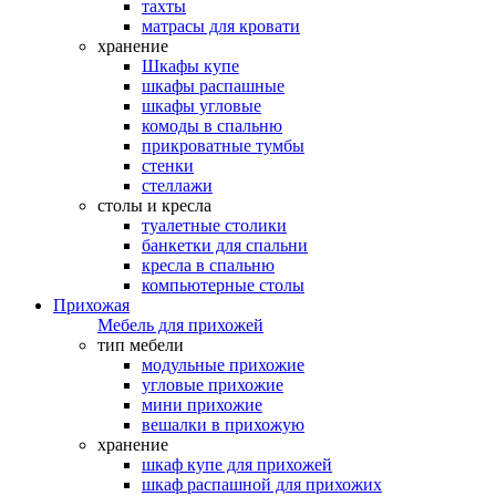
тахты
матрасы для кровати
хранение
Шкафы купе
шкафы распашные
шкафы угловые
комоды в спальню
прикроватные тумбы
стенки
стеллажи
столы и кресла
туалетные столики
банкетки для спальни
кресла в спальню
компьютерные столы
Прихожая
Мебель для прихожей
тип мебели
модульные прихожие
угловые прихожие
мини прихожие
вешалки в прихожую
хранение
шкаф купе для прихожей
шкаф распашной для прихожих