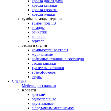
кресла для отдыха
кресла качалки
кресла кровати
кресла мешки
тумбы, комоды, зеркала
тумбы под ТВ
комоды
банкетки
консоли
зеркала
столы и стулья
компьютерные столы
журнальные
кофейные столики в гостиную
столы книжки
туалетные столики
трансформеры
стулья
Спальня
Мебель для спальни
Кровати
детские
односпальные
двуспальные
с подъмным механизмом