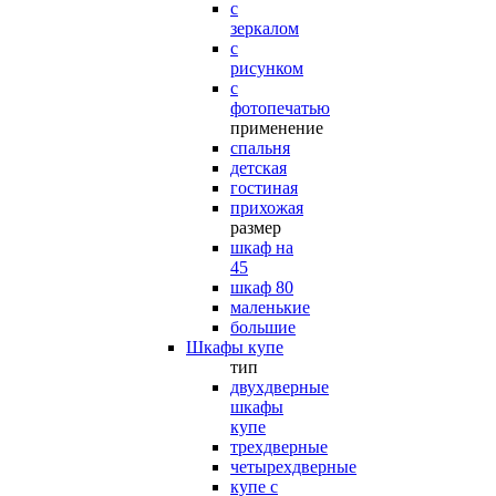
с
зеркалом
с
рисунком
с
фотопечатью
применение
спальня
детская
гостиная
прихожая
размер
шкаф на
45
шкаф 80
маленькие
большие
Шкафы купе
тип
двухдверные
шкафы
купе
трехдверные
четырехдверные
купе с