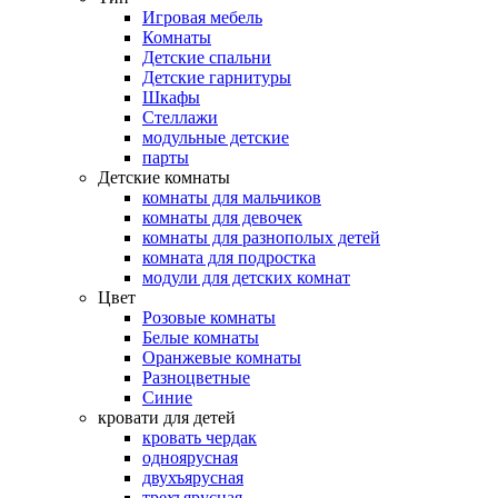
Игровая мебель
Комнаты
Детские спальни
Детские гарнитуры
Шкафы
Стеллажи
модульные детские
парты
Детские комнаты
комнаты для мальчиков
комнаты для девочек
комнаты для разнополых детей
комната для подростка
модули для детских комнат
Цвет
Розовые комнаты
Белые комнаты
Оранжевые комнаты
Разноцветные
Синие
кровати для детей
кровать чердак
одноярусная
двухъярусная
трехъярусная