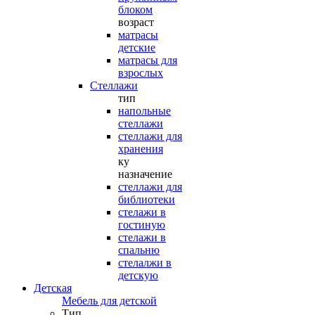
блоком
возраст
матрасы
детские
матрасы для
взрослых
Стеллажи
тип
напольные
стеллажи
стеллажи для
хранения
ку
назначение
стеллажи для
библиотеки
стелажи в
гостиную
стелажи в
спальню
стелалжи в
детскую
Детская
Мебель для детской
Тип