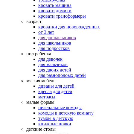
кровать машина
кровати домики
кровати трансформеры
возраст
кроватки для новорожденных
от 3 лет
для дошкольников
для школьников
для подростков
пол ребенка
для девочек
для мальчиков
для двоих детей
для разнополоых детей
мягкая мебель
диваны для детей
кресла для детей
матрасы
малые формы
пеленальные комоды
комоды в детскую комнату
тумбы в детскую
книжные полки
детские столы