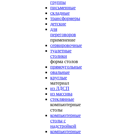
группы
письменные
складные
трансформеры
детские
для
переговоров
применение
сервировочные
туалетные
столики
форма столов
прямоугольные
овальные
круглые
материал
из ЛДСП
из массива
стеклянные
компьютерные
столы
компьютерные
столы с
надстройкой
компьютерные