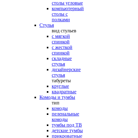
столы угловые
компьютерный
столы с
полками
Стулья
вид стульев
с мягкой
спинкой
с жесткой
спинкой
складные
стулья
дизайнерские
стулья
табуреты
круглые
квадратные
Комоды и тумбы
тип
комоды
пеленальные
комоды
тумбы под ТВ
детские тумбы
прикроватные