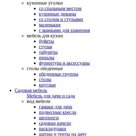
кухонные уголки
со спальным местом
кухонные диваны
со столом и стульями
маленькие
с ящиками для хранения
мебель для кухни
буфеты
стулья
табуреты
пеналы
фурнитура и аксессуары
столы обеденные
обеденные группы
столы
круглые
Садовая мебель
Мебель для дачи и сада
вид мебели
гамаки для дачи
подвесные кресла
шезлонги
садовые качели
раскладушки
шатры и тенты на дачу