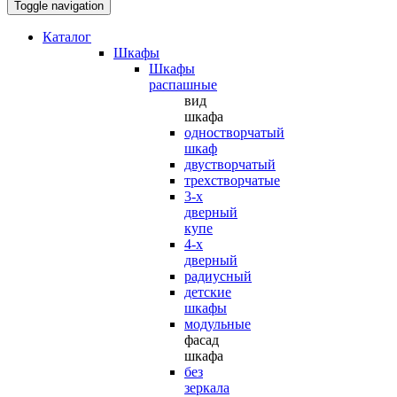
Toggle navigation
Каталог
Шкафы
Шкафы
распашные
вид
шкафа
одностворчатый
шкаф
двустворчатый
трехстворчатые
3-х
дверный
купе
4-х
дверный
радиусный
детские
шкафы
модульные
фасад
шкафа
без
зеркала