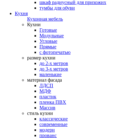
шкаф радиусный для прихожих
тумбы для обуви
Кухня
Кухонная мебель
Кухни
Готовые
Модульные
Угловые
Прямые
с фотопечатью
размер кухни
до 2-х метров
до 3-х метров
маленькие
материал фасада
ЛДСП
МДФ
пластик
пленка ПВХ
Массив
стиль кухни
классические
современные
модерн
прованс