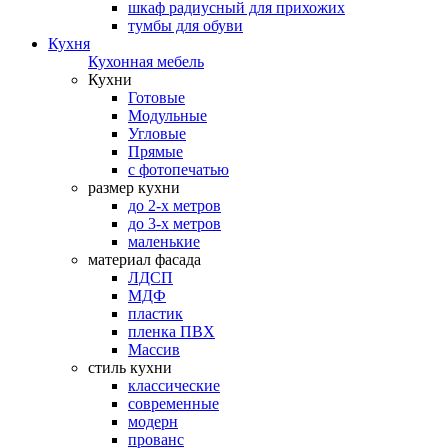
шкаф радиусный для прихожих
тумбы для обуви
Кухня
Кухонная мебель
Кухни
Готовые
Модульные
Угловые
Прямые
с фотопечатью
размер кухни
до 2-х метров
до 3-х метров
маленькие
материал фасада
ЛДСП
МДФ
пластик
пленка ПВХ
Массив
стиль кухни
классические
современные
модерн
прованс