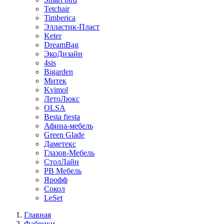
Tetchair
Timberica
Элластик-Пласт
Keter
DreamBag
ЭкоДизайн
4sis
Bigarden
Митек
Kvimol
ЛетоЛюкс
OLSA
Besta fiesta
Афина-мебель
Green Glade
Даметекс
Глазов-Мебель
СтолЛайн
РВ Мебель
Ярофф
Сокол
LeSet
Главная
Фабрики