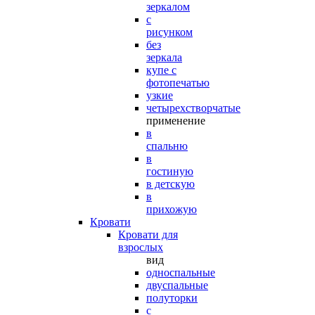
зеркалом
с
рисунком
без
зеркала
купе с
фотопечатью
узкие
четырехстворчатые
применение
в
спальню
в
гостиную
в детскую
в
прихожую
Кровати
Кровати для
взрослых
вид
односпальные
двуспальные
полуторки
с