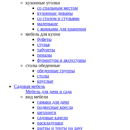
кухонные уголки
со спальным местом
кухонные диваны
со столом и стульями
маленькие
с ящиками для хранения
мебель для кухни
буфеты
стулья
табуреты
пеналы
фурнитура и аксессуары
столы обеденные
обеденные группы
столы
круглые
Садовая мебель
Мебель для дачи и сада
вид мебели
гамаки для дачи
подвесные кресла
шезлонги
садовые качели
раскладушки
шатры и тенты на дачу