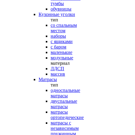
тумбы
обувницы
Кухонные уголки
тип
со спальным
местом
наборы
с ящиками
с баром
маленькие
модульные
материал
ЛДСП
массив
Матрасы
тип
односпальные
матрасы
двуспальные
матрасы
матрасы
ортопедические
матрасы с
независимым
пружинным