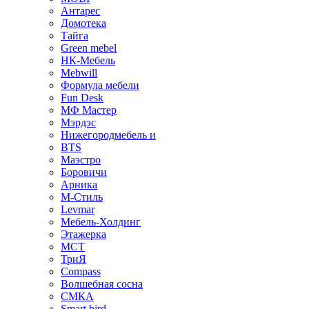
Антарес
Домотека
Тайга
Green mebel
НК-Мебель
Mebwill
Формула мебели
Fun Desk
МФ Мастер
Мэрдэс
Нижегородмебель и
BTS
Маэстро
Боровичи
Арника
М-Стиль
Levmar
Мебель-Холдинг
Этажерка
МСТ
ТриЯ
Compass
Волшебная сосна
СМКА
Smart bird