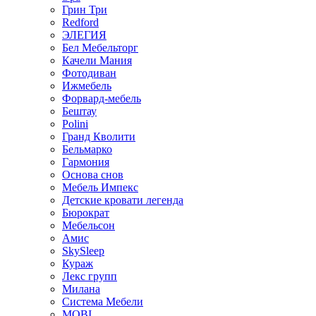
Грин Три
Redford
ЭЛЕГИЯ
Бел Мебельторг
Качели Мания
Фотодиван
Ижмебель
Форвард-мебель
Бештау
Polini
Гранд Кволити
Бельмарко
Гармония
Основа снов
Мебель Импекс
Детские кровати легенда
Бюрократ
Мебельсон
Амис
SkySleep
Кураж
Лекс групп
Милана
Система Мебели
MOBI