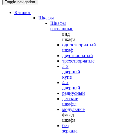
Toggle navigation
Каталог
Шкафы
Шкафы
распашные
вид
шкафа
одностворчатый
шкаф
двустворчатый
трехстворчатые
3-х
дверный
купе
4-х
дверный
радиусный
детские
шкафы
модульные
фасад
шкафа
без
зеркала