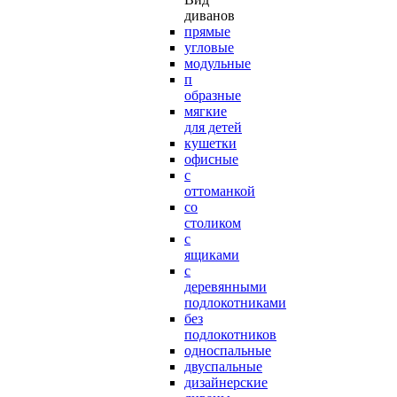
диванов
прямые
угловые
модульные
п
образные
мягкие
для детей
кушетки
офисные
с
оттоманкой
со
столиком
с
ящиками
с
деревянными
подлокотниками
без
подлокотников
односпальные
двуспальные
дизайнерские