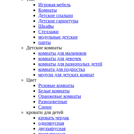
Игровая мебель
Комнаты
Детские спальни
Детские гарнитуры
Шкафы
Стеллажи
модульные детские
парты
Детские комнаты
комнаты для мальчиков
комнаты для девочек
комнаты для разнополых детей
комната для подростка
модули для детских комнат
Цвет
Розовые комнаты
Белые комнаты
Оранжевые комнаты
Разноцветные
Синие
кровати для детей
кровать чердак
одноярусная
двухъярусная
трехъярусная