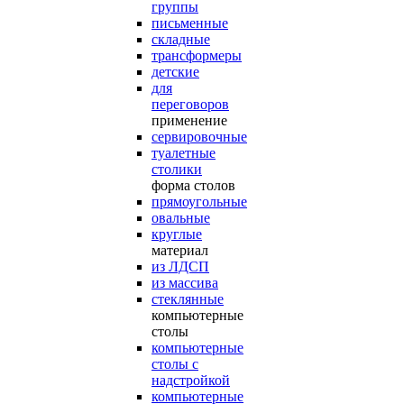
группы
письменные
складные
трансформеры
детские
для
переговоров
применение
сервировочные
туалетные
столики
форма столов
прямоугольные
овальные
круглые
материал
из ЛДСП
из массива
стеклянные
компьютерные
столы
компьютерные
столы с
надстройкой
компьютерные