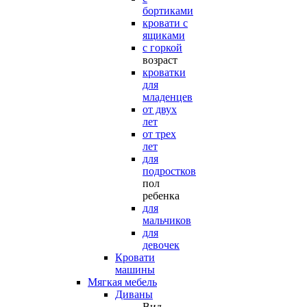
бортиками
кровати с
ящиками
с горкой
возраст
кроватки
для
младенцев
от двух
лет
от трех
лет
для
подростков
пол
ребенка
для
мальчиков
для
девочек
Кровати
машины
Мягкая мебель
Диваны
Вид