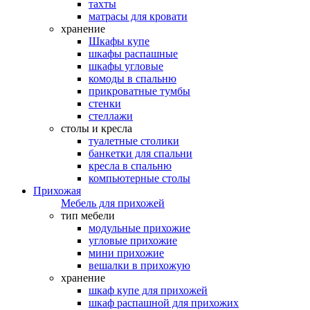
тахты
матрасы для кровати
хранение
Шкафы купе
шкафы распашные
шкафы угловые
комоды в спальню
прикроватные тумбы
стенки
стеллажи
столы и кресла
туалетные столики
банкетки для спальни
кресла в спальню
компьютерные столы
Прихожая
Мебель для прихожей
тип мебели
модульные прихожие
угловые прихожие
мини прихожие
вешалки в прихожую
хранение
шкаф купе для прихожей
шкаф распашной для прихожих