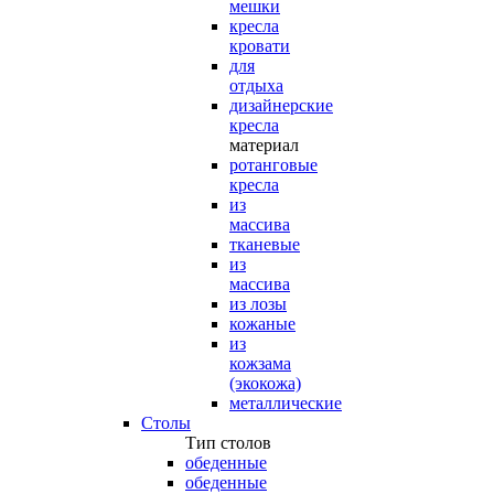
мешки
кресла
кровати
для
отдыха
дизайнерские
кресла
материал
ротанговые
кресла
из
массива
тканевые
из
массива
из лозы
кожаные
из
кожзама
(экокожа)
металлические
Столы
Тип столов
обеденные
обеденные