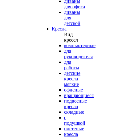
диваны
для офиса
диваны
для
детской
Кресла
Вид
кресел
компьютерные
для
руководителя
для
работы
детские
кресла
мягкие
офисные
вращающиеся
подвесные
кресла
складные
с
подушкой
плетеные
кресла