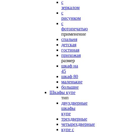
с
зеркалом
с
рисунком
с
фотопечатью
применение
спальня
детская
гостиная
прихожая
размер
шкаф на
45
шкаф 80
маленькие
большие
Шкафы купе
тип
двухдверные
шкафы
купе
трехдверные
четырехдверные
купе с