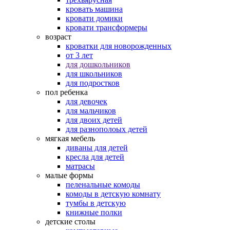
кровать машина
кровати домики
кровати трансформеры
возраст
кроватки для новорожденных
от 3 лет
для дошкольников
для школьников
для подростков
пол ребенка
для девочек
для мальчиков
для двоих детей
для разнополоых детей
мягкая мебель
диваны для детей
кресла для детей
матрасы
малые формы
пеленальные комоды
комоды в детскую комнату
тумбы в детскую
книжные полки
детские столы