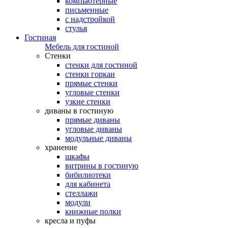
компьютерные
письменные
с надстройкой
стулья
Гостиная
Мебель для гостиной
Стенки
стенки для гостиной
стенки горкаи
прямые стенки
угловые стенки
узкие стенки
диваны в гостиную
прямые диваны
угловые диваны
модульные диваны
хранение
шкафы
витрины в гостиную
бибилиотеки
для кабинета
стеллажи
модули
книжные полки
кресла и пуфы