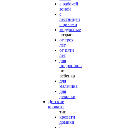
с рабочей
зоной
с
лестницей
ящиками
модульные
возраст
от трех
лет
от пяти
лет
для
подростков
пол
ребенка
для
мальчика
для
девочки
Детские
кровати
тип
кровати
домики
с