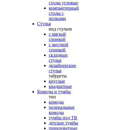
столы угловые
компьютерный
столы с
полками
Стулья
вид стульев
с мягкой
спинкой
с жесткой
спинкой
складные
стулья
дизайнерские
стулья
табуреты
круглые
квадратные
Комоды и тумбы
тип
комоды
пеленальные
комоды
тумбы под ТВ
детские тумбы
прикроватные