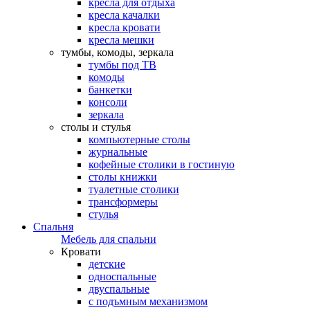
кресла для отдыха
кресла качалки
кресла кровати
кресла мешки
тумбы, комоды, зеркала
тумбы под ТВ
комоды
банкетки
консоли
зеркала
столы и стулья
компьютерные столы
журнальные
кофейные столики в гостиную
столы книжки
туалетные столики
трансформеры
стулья
Спальня
Мебель для спальни
Кровати
детские
односпальные
двуспальные
с подъмным механизмом