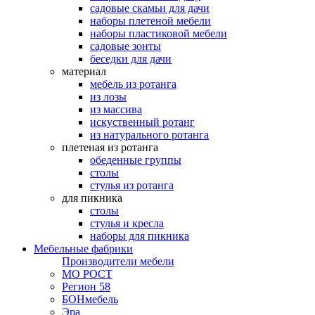
садовые скамьи для дачи
наборы плетеной мебели
наборы пластиковой мебели
садовые зонты
беседки для дачи
материал
мебель из ротанга
из лозы
из массива
искуственный ротанг
из натурального ротанга
плетеная из ротанга
обеденные группы
столы
стулья из ротанга
для пикника
столы
стулья и кресла
наборы для пикника
Мебельные фабрики
Производители мебели
МО РОСТ
Регион 58
БОНмебель
Эра