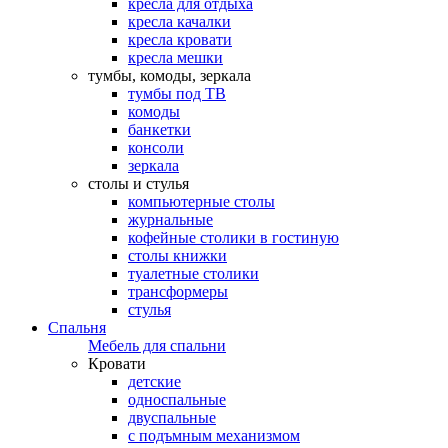
кресла для отдыха
кресла качалки
кресла кровати
кресла мешки
тумбы, комоды, зеркала
тумбы под ТВ
комоды
банкетки
консоли
зеркала
столы и стулья
компьютерные столы
журнальные
кофейные столики в гостиную
столы книжки
туалетные столики
трансформеры
стулья
Спальня
Мебель для спальни
Кровати
детские
односпальные
двуспальные
с подъмным механизмом