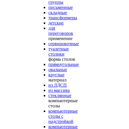
группы
письменные
складные
трансформеры
детские
для
переговоров
применение
сервировочные
туалетные
столики
форма столов
прямоугольные
овальные
круглые
материал
из ЛДСП
из массива
стеклянные
компьютерные
столы
компьютерные
столы с
надстройкой
компьютерные