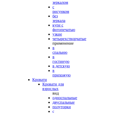
зеркалом
с
рисунком
без
зеркала
купе с
фотопечатью
узкие
четырехстворчатые
применение
в
спальню
в
гостиную
в детскую
в
прихожую
Кровати
Кровати для
взрослых
вид
односпальные
двуспальные
полуторки
с