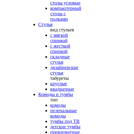
столы угловые
компьютерный
столы с
полками
Стулья
вид стульев
с мягкой
спинкой
с жесткой
спинкой
складные
стулья
дизайнерские
стулья
табуреты
круглые
квадратные
Комоды и тумбы
тип
комоды
пеленальные
комоды
тумбы под ТВ
детские тумбы
прикроватные