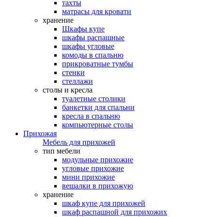
тахты
матрасы для кровати
хранение
Шкафы купе
шкафы распашные
шкафы угловые
комоды в спальню
прикроватные тумбы
стенки
стеллажи
столы и кресла
туалетные столики
банкетки для спальни
кресла в спальню
компьютерные столы
Прихожая
Мебель для прихожей
тип мебели
модульные прихожие
угловые прихожие
мини прихожие
вешалки в прихожую
хранение
шкаф купе для прихожей
шкаф распашной для прихожих