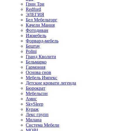
Грин Три
Redford
ЭЛЕГИЯ
Бел Мебельторг
Качели Мания
Фотодиван
Ижмебель
Форвард-мебель
Бештау
Polini
Гранд Кволити
Бельмарко
Гармония
Основа снов
Мебель Импекс
Детские кровати легенда
Бюрократ
Мебельсон
Амис
SkySleep
Кураж
Лекс групп
Милана
Система Мебели
MOBI