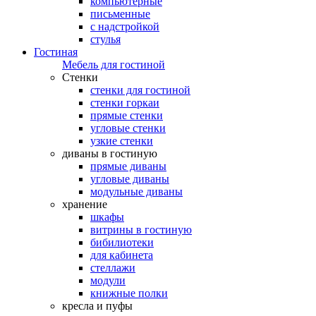
компьютерные
письменные
с надстройкой
стулья
Гостиная
Мебель для гостиной
Стенки
стенки для гостиной
стенки горкаи
прямые стенки
угловые стенки
узкие стенки
диваны в гостиную
прямые диваны
угловые диваны
модульные диваны
хранение
шкафы
витрины в гостиную
бибилиотеки
для кабинета
стеллажи
модули
книжные полки
кресла и пуфы