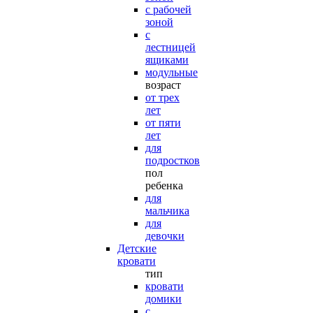
с рабочей
зоной
с
лестницей
ящиками
модульные
возраст
от трех
лет
от пяти
лет
для
подростков
пол
ребенка
для
мальчика
для
девочки
Детские
кровати
тип
кровати
домики
с