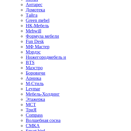
Антарес
Домотека
Тайга
Green mebel
НК-Мебель
Mebwill
Формула мебели
Fun Desk
МФ Мастер
Мэрдэс
Нижегородмебель и
BTS
Маэстро
Боровичи
Арника
М-Стиль
Levmar
Мебель-Холдинг
Этажерка
МСТ
ТриЯ
Compass
Волшебная сосна
СМКА
Smart bird