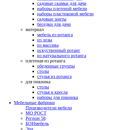
садовые скамьи для дачи
наборы плетеной мебели
наборы пластиковой мебели
садовые зонты
беседки для дачи
материал
мебель из ротанга
из лозы
из массива
искуственный ротанг
из натурального ротанга
плетеная из ротанга
обеденные группы
столы
стулья из ротанга
для пикника
столы
стулья и кресла
наборы для пикника
Мебельные фабрики
Производители мебели
МО РОСТ
Регион 58
БОНмебель
Эра