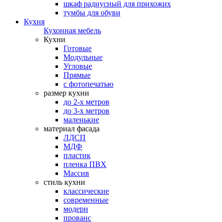
шкаф радиусный для прихожих
тумбы для обуви
Кухня
Кухонная мебель
Кухни
Готовые
Модульные
Угловые
Прямые
с фотопечатью
размер кухни
до 2-х метров
до 3-х метров
маленькие
материал фасада
ЛДСП
МДФ
пластик
пленка ПВХ
Массив
стиль кухни
классические
современные
модерн
прованс