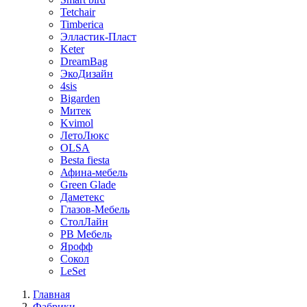
Tetchair
Timberica
Элластик-Пласт
Keter
DreamBag
ЭкоДизайн
4sis
Bigarden
Митек
Kvimol
ЛетоЛюкс
OLSA
Besta fiesta
Афина-мебель
Green Glade
Даметекс
Глазов-Мебель
СтолЛайн
РВ Мебель
Ярофф
Сокол
LeSet
Главная
Фабрики