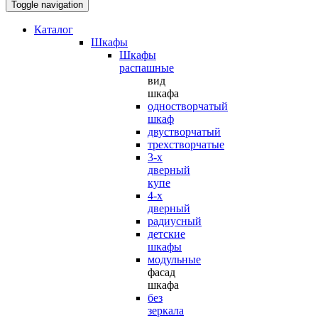
Toggle navigation
Каталог
Шкафы
Шкафы
распашные
вид
шкафа
одностворчатый
шкаф
двустворчатый
трехстворчатые
3-х
дверный
купе
4-х
дверный
радиусный
детские
шкафы
модульные
фасад
шкафа
без
зеркала