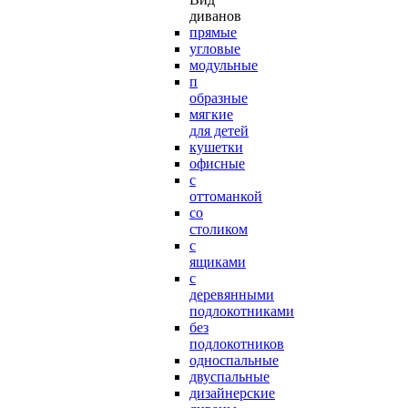
диванов
прямые
угловые
модульные
п
образные
мягкие
для детей
кушетки
офисные
с
оттоманкой
со
столиком
с
ящиками
с
деревянными
подлокотниками
без
подлокотников
односпальные
двуспальные
дизайнерские