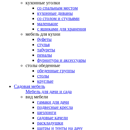
кухонные уголки
со спальным местом
кухонные диваны
со столом и стульями
маленькие
с ящиками для хранения
мебель для кухни
буфеты
стулья
табуреты
пеналы
фурнитура и аксессуары
столы обеденные
обеденные группы
столы
круглые
Садовая мебель
Мебель для дачи и сада
вид мебели
гамаки для дачи
подвесные кресла
шезлонги
садовые качели
раскладушки
шатры и тенты на дачу