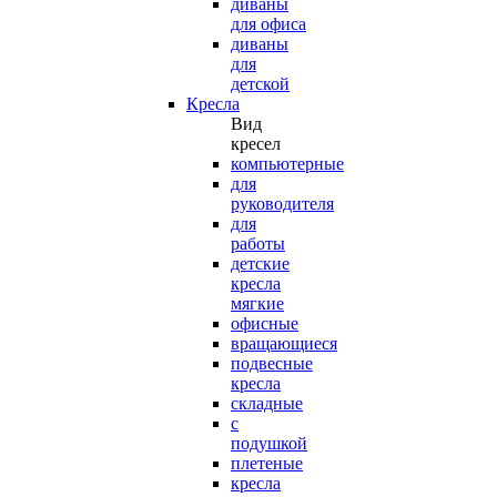
диваны
для офиса
диваны
для
детской
Кресла
Вид
кресел
компьютерные
для
руководителя
для
работы
детские
кресла
мягкие
офисные
вращающиеся
подвесные
кресла
складные
с
подушкой
плетеные
кресла