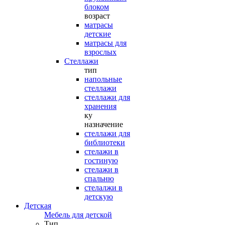
блоком
возраст
матрасы
детские
матрасы для
взрослых
Стеллажи
тип
напольные
стеллажи
стеллажи для
хранения
ку
назначение
стеллажи для
библиотеки
стелажи в
гостиную
стелажи в
спальню
стелалжи в
детскую
Детская
Мебель для детской
Тип