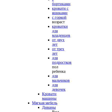
бортиками
кровати с
ящиками
с горкой
возраст
кроватки
для
младенцев
от двух
лет
от трех
лет
для
подростков
пол
ребенка
для
мальчиков
для
девочек
Кровати
машины
Мягкая мебель
Диваны
Вид