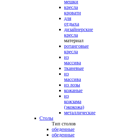
мешки
кресла
кровати
для
отдыха
дизайнерские
кресла
материал
ротанговые
кресла
из
массива
тканевые
из
массива
из лозы
кожаные
из
кожзама
(экокожа)
металлические
Столы
Тип столов
обеденные
обеденные