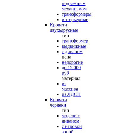
подъемным
механизмом
трансформеры
интерьерные
Кровати
двухъярусные
тип
трансформер
выдвижные
с диваном
цена
недорогие
до 15 000
руб
материал
из
массива
из ЛДСП
Кровати
чердаки
тип
модели с
диваном
с игровой
зоной