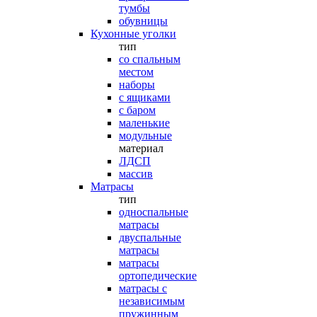
тумбы
обувницы
Кухонные уголки
тип
со спальным
местом
наборы
с ящиками
с баром
маленькие
модульные
материал
ЛДСП
массив
Матрасы
тип
односпальные
матрасы
двуспальные
матрасы
матрасы
ортопедические
матрасы с
независимым
пружинным