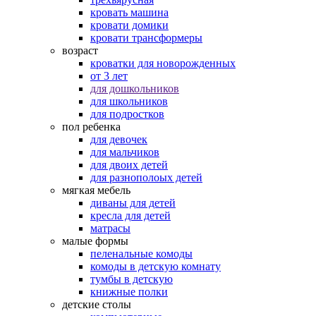
кровать машина
кровати домики
кровати трансформеры
возраст
кроватки для новорожденных
от 3 лет
для дошкольников
для школьников
для подростков
пол ребенка
для девочек
для мальчиков
для двоих детей
для разнополоых детей
мягкая мебель
диваны для детей
кресла для детей
матрасы
малые формы
пеленальные комоды
комоды в детскую комнату
тумбы в детскую
книжные полки
детские столы