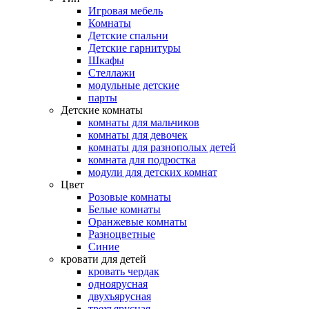
Игровая мебель
Комнаты
Детские спальни
Детские гарнитуры
Шкафы
Стеллажи
модульные детские
парты
Детские комнаты
комнаты для мальчиков
комнаты для девочек
комнаты для разнополых детей
комната для подростка
модули для детских комнат
Цвет
Розовые комнаты
Белые комнаты
Оранжевые комнаты
Разноцветные
Синие
кровати для детей
кровать чердак
одноярусная
двухъярусная
трехъярусная