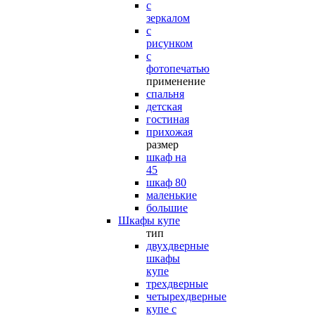
с
зеркалом
с
рисунком
с
фотопечатью
применение
спальня
детская
гостиная
прихожая
размер
шкаф на
45
шкаф 80
маленькие
большие
Шкафы купе
тип
двухдверные
шкафы
купе
трехдверные
четырехдверные
купе с