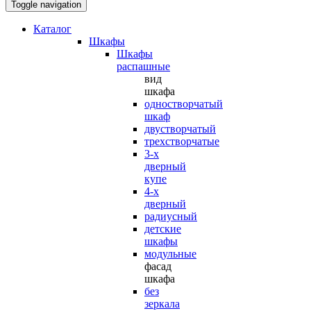
Toggle navigation
Каталог
Шкафы
Шкафы
распашные
вид
шкафа
одностворчатый
шкаф
двустворчатый
трехстворчатые
3-х
дверный
купе
4-х
дверный
радиусный
детские
шкафы
модульные
фасад
шкафа
без
зеркала