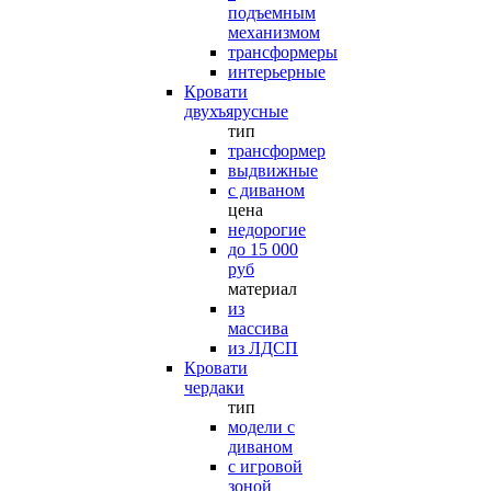
подъемным
механизмом
трансформеры
интерьерные
Кровати
двухъярусные
тип
трансформер
выдвижные
с диваном
цена
недорогие
до 15 000
руб
материал
из
массива
из ЛДСП
Кровати
чердаки
тип
модели с
диваном
с игровой
зоной