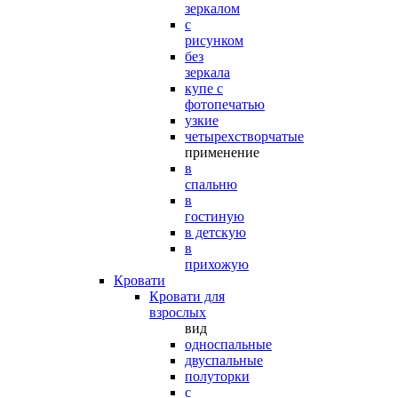
зеркалом
с
рисунком
без
зеркала
купе с
фотопечатью
узкие
четырехстворчатые
применение
в
спальню
в
гостиную
в детскую
в
прихожую
Кровати
Кровати для
взрослых
вид
односпальные
двуспальные
полуторки
с