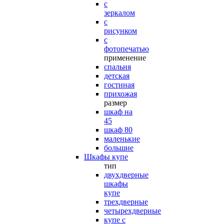
с
зеркалом
с
рисунком
с
фотопечатью
применение
спальня
детская
гостиная
прихожая
размер
шкаф на
45
шкаф 80
маленькие
большие
Шкафы купе
тип
двухдверные
шкафы
купе
трехдверные
четырехдверные
купе с