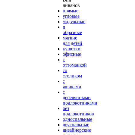
диванов
прямые
угловые
модульные
п
образные
мягкие
для детей
кушетки
офисные
с
оттоманкой
со
столиком
с
ящиками
с
деревянными
подлокотниками
без
подлокотников
односпальные
двуспальные
дизайнерские