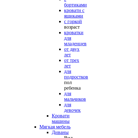
бортиками
кровати с
ящиками
с горкой
возраст
кроватки
для
младенцев
от двух
лет
от трех
лет
для
подростков
пол
ребенка
для
мальчиков
для
девочек
Кровати
машины
Мягкая мебель
Диваны
Вид