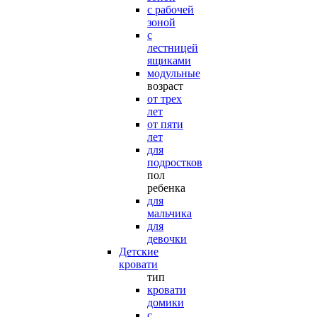
с рабочей
зоной
с
лестницей
ящиками
модульные
возраст
от трех
лет
от пяти
лет
для
подростков
пол
ребенка
для
мальчика
для
девочки
Детские
кровати
тип
кровати
домики
с