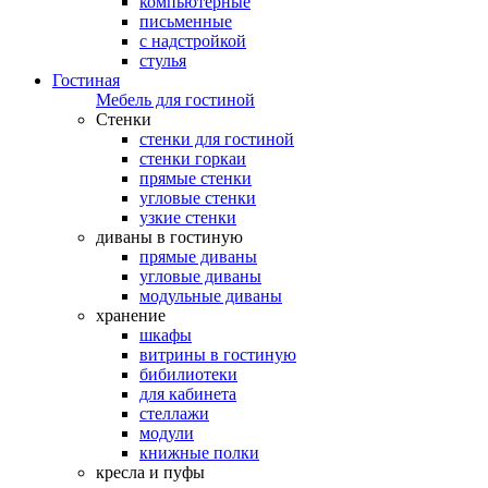
компьютерные
письменные
с надстройкой
стулья
Гостиная
Мебель для гостиной
Стенки
стенки для гостиной
стенки горкаи
прямые стенки
угловые стенки
узкие стенки
диваны в гостиную
прямые диваны
угловые диваны
модульные диваны
хранение
шкафы
витрины в гостиную
бибилиотеки
для кабинета
стеллажи
модули
книжные полки
кресла и пуфы