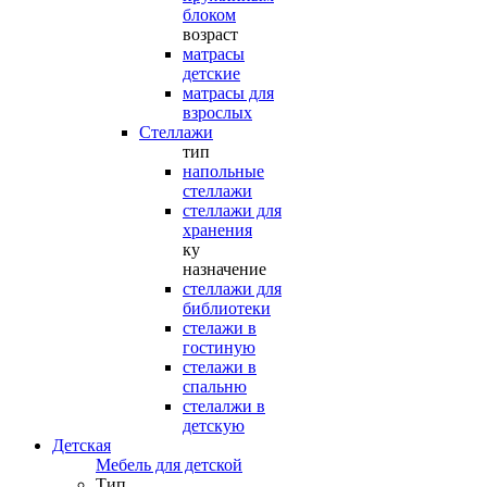
блоком
возраст
матрасы
детские
матрасы для
взрослых
Стеллажи
тип
напольные
стеллажи
стеллажи для
хранения
ку
назначение
стеллажи для
библиотеки
стелажи в
гостиную
стелажи в
спальню
стелалжи в
детскую
Детская
Мебель для детской
Тип