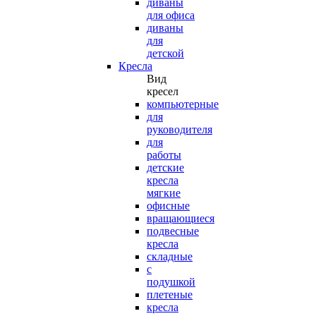
диваны
для офиса
диваны
для
детской
Кресла
Вид
кресел
компьютерные
для
руководителя
для
работы
детские
кресла
мягкие
офисные
вращающиеся
подвесные
кресла
складные
с
подушкой
плетеные
кресла