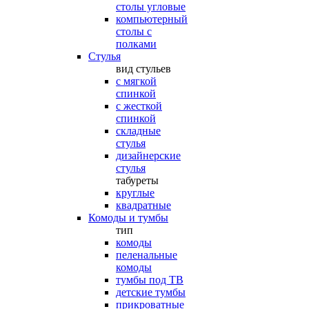
столы угловые
компьютерный
столы с
полками
Стулья
вид стульев
с мягкой
спинкой
с жесткой
спинкой
складные
стулья
дизайнерские
стулья
табуреты
круглые
квадратные
Комоды и тумбы
тип
комоды
пеленальные
комоды
тумбы под ТВ
детские тумбы
прикроватные