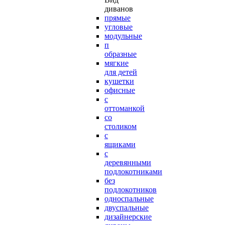
диванов
прямые
угловые
модульные
п
образные
мягкие
для детей
кушетки
офисные
с
оттоманкой
со
столиком
с
ящиками
с
деревянными
подлокотниками
без
подлокотников
односпальные
двуспальные
дизайнерские