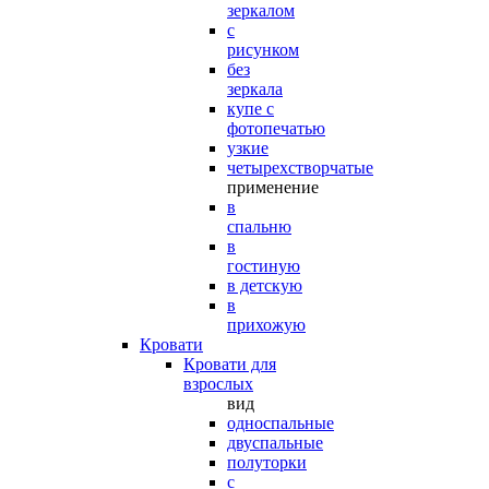
зеркалом
с
рисунком
без
зеркала
купе с
фотопечатью
узкие
четырехстворчатые
применение
в
спальню
в
гостиную
в детскую
в
прихожую
Кровати
Кровати для
взрослых
вид
односпальные
двуспальные
полуторки
с