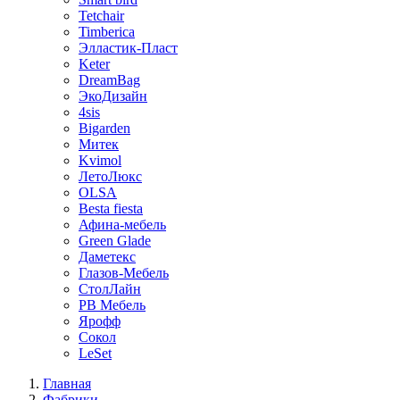
Tetchair
Timberica
Элластик-Пласт
Keter
DreamBag
ЭкоДизайн
4sis
Bigarden
Митек
Kvimol
ЛетоЛюкс
OLSA
Besta fiesta
Афина-мебель
Green Glade
Даметекс
Глазов-Мебель
СтолЛайн
РВ Мебель
Ярофф
Сокол
LeSet
Главная
Фабрики