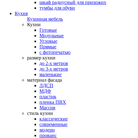
шкаф радиусный для прихожих
тумбы для обуви
Кухня
Кухонная мебель
Кухни
Готовые
Модульные
Угловые
Прямые
с фотопечатью
размер кухни
до 2-х метров
до 3-х метров
маленькие
материал фасада
ЛДСП
МДФ
пластик
пленка ПВХ
Массив
стиль кухни
классические
современные
модерн
прованс