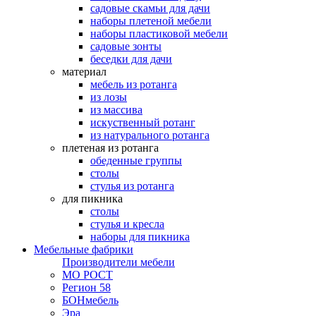
садовые скамьи для дачи
наборы плетеной мебели
наборы пластиковой мебели
садовые зонты
беседки для дачи
материал
мебель из ротанга
из лозы
из массива
искуственный ротанг
из натурального ротанга
плетеная из ротанга
обеденные группы
столы
стулья из ротанга
для пикника
столы
стулья и кресла
наборы для пикника
Мебельные фабрики
Производители мебели
МО РОСТ
Регион 58
БОНмебель
Эра