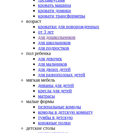
кровать машина
кровати домики
кровати трансформеры
возраст
кроватки для новорожденных
от 3 лет
для дошкольников
для школьников
для подростков
пол ребенка
для девочек
для мальчиков
для двоих детей
для разнополоых детей
мягкая мебель
диваны для детей
кресла для детей
матрасы
малые формы
пеленальные комоды
комоды в детскую комнату
тумбы в детскую
книжные полки
детские столы