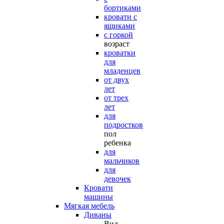
бортиками
кровати с
ящиками
с горкой
возраст
кроватки
для
младенцев
от двух
лет
от трех
лет
для
подростков
пол
ребенка
для
мальчиков
для
девочек
Кровати
машины
Мягкая мебель
Диваны
Вид