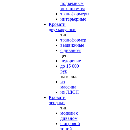
подъемным
механизмом
трансформеры
интерьерные
Кровати
двухъярусные
тип
трансформер
выдвижные
с диваном
цена
недорогие
до 15 000
руб
материал
из
массива
из ЛДСП
Кровати
чердаки
тип
модели с
диваном
с игровой
зоной