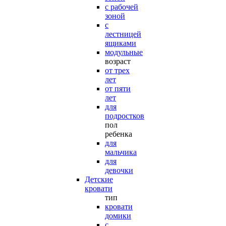
с рабочей
зоной
с
лестницей
ящиками
модульные
возраст
от трех
лет
от пяти
лет
для
подростков
пол
ребенка
для
мальчика
для
девочки
Детские
кровати
тип
кровати
домики
с