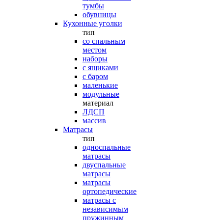
тумбы
обувницы
Кухонные уголки
тип
со спальным
местом
наборы
с ящиками
с баром
маленькие
модульные
материал
ЛДСП
массив
Матрасы
тип
односпальные
матрасы
двуспальные
матрасы
матрасы
ортопедические
матрасы с
независимым
пружинным