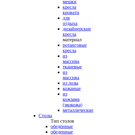
мешки
кресла
кровати
для
отдыха
дизайнерские
кресла
материал
ротанговые
кресла
из
массива
тканевые
из
массива
из лозы
кожаные
из
кожзама
(экокожа)
металлические
Столы
Тип столов
обеденные
обеденные