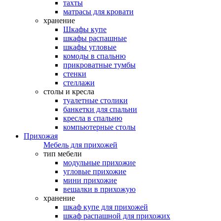
тахты
матрасы для кровати
хранение
Шкафы купе
шкафы распашные
шкафы угловые
комоды в спальню
прикроватные тумбы
стенки
стеллажи
столы и кресла
туалетные столики
банкетки для спальни
кресла в спальню
компьютерные столы
Прихожая
Мебель для прихожей
тип мебели
модульные прихожие
угловые прихожие
мини прихожие
вешалки в прихожую
хранение
шкаф купе для прихожей
шкаф распашной для прихожих