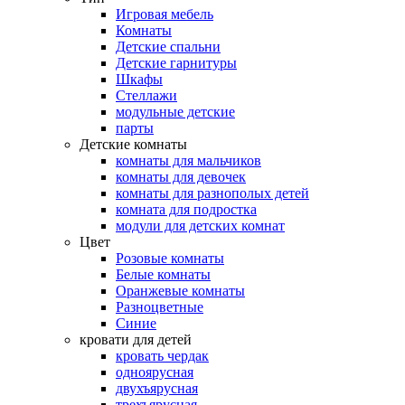
Игровая мебель
Комнаты
Детские спальни
Детские гарнитуры
Шкафы
Стеллажи
модульные детские
парты
Детские комнаты
комнаты для мальчиков
комнаты для девочек
комнаты для разнополых детей
комната для подростка
модули для детских комнат
Цвет
Розовые комнаты
Белые комнаты
Оранжевые комнаты
Разноцветные
Синие
кровати для детей
кровать чердак
одноярусная
двухъярусная
трехъярусная