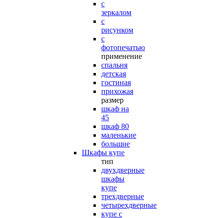
с
зеркалом
с
рисунком
с
фотопечатью
применение
спальня
детская
гостиная
прихожая
размер
шкаф на
45
шкаф 80
маленькие
большие
Шкафы купе
тип
двухдверные
шкафы
купе
трехдверные
четырехдверные
купе с