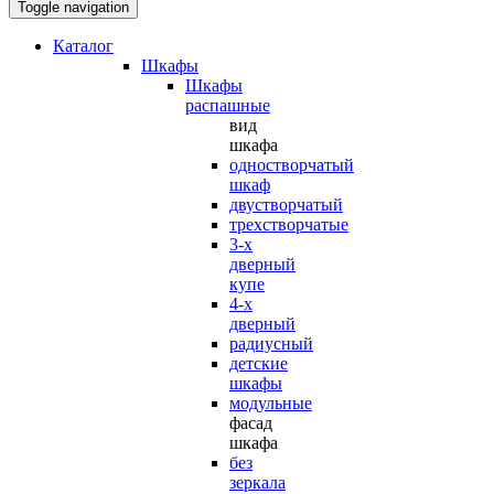
Toggle navigation
Каталог
Шкафы
Шкафы
распашные
вид
шкафа
одностворчатый
шкаф
двустворчатый
трехстворчатые
3-х
дверный
купе
4-х
дверный
радиусный
детские
шкафы
модульные
фасад
шкафа
без
зеркала