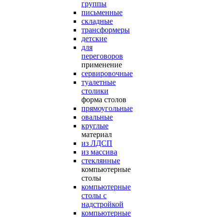
группы
письменные
складные
трансформеры
детские
для
переговоров
применение
сервировочные
туалетные
столики
форма столов
прямоугольные
овальные
круглые
материал
из ЛДСП
из массива
стеклянные
компьютерные
столы
компьютерные
столы с
надстройкой
компьютерные