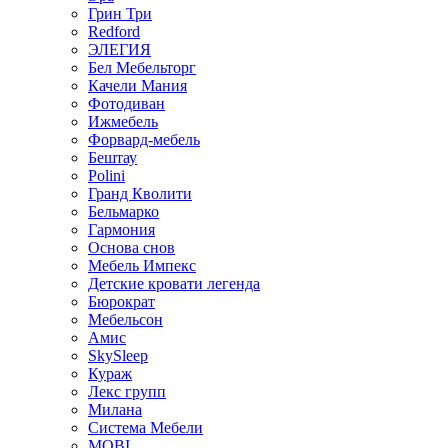
Грин Три
Redford
ЭЛЕГИЯ
Бел Мебельторг
Качели Мания
Фотодиван
Ижмебель
Форвард-мебель
Бештау
Polini
Гранд Кволити
Бельмарко
Гармония
Основа снов
Мебель Импекс
Детские кровати легенда
Бюрократ
Мебельсон
Амис
SkySleep
Кураж
Лекс групп
Милана
Система Мебели
MOBI