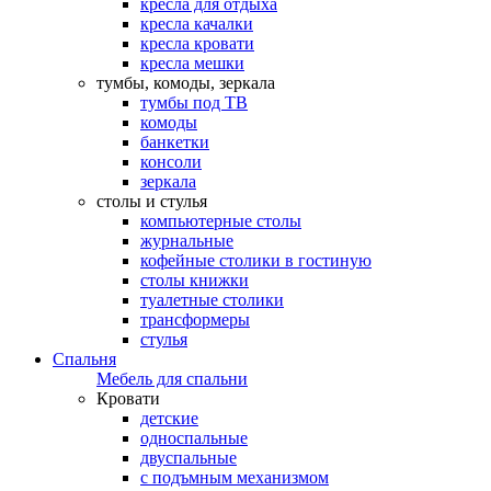
кресла для отдыха
кресла качалки
кресла кровати
кресла мешки
тумбы, комоды, зеркала
тумбы под ТВ
комоды
банкетки
консоли
зеркала
столы и стулья
компьютерные столы
журнальные
кофейные столики в гостиную
столы книжки
туалетные столики
трансформеры
стулья
Спальня
Мебель для спальни
Кровати
детские
односпальные
двуспальные
с подъмным механизмом