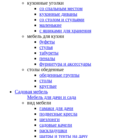
кухонные уголки
со спальным местом
кухонные диваны
со столом и стульями
маленькие
с ящиками для хранения
мебель для кухни
буфеты
стулья
табуреты
пеналы
фурнитура и аксессуары
столы обеденные
обеденные группы
столы
круглые
Садовая мебель
Мебель для дачи и сада
вид мебели
гамаки для дачи
подвесные кресла
шезлонги
садовые качели
раскладушки
шатры и тенты на дачу