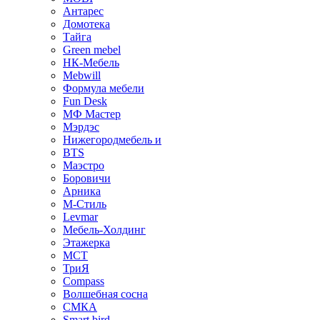
Антарес
Домотека
Тайга
Green mebel
НК-Мебель
Mebwill
Формула мебели
Fun Desk
МФ Мастер
Мэрдэс
Нижегородмебель и
BTS
Маэстро
Боровичи
Арника
М-Стиль
Levmar
Мебель-Холдинг
Этажерка
МСТ
ТриЯ
Compass
Волшебная сосна
СМКА
Smart bird