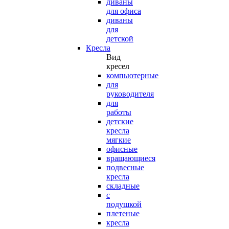
диваны
для офиса
диваны
для
детской
Кресла
Вид
кресел
компьютерные
для
руководителя
для
работы
детские
кресла
мягкие
офисные
вращающиеся
подвесные
кресла
складные
с
подушкой
плетеные
кресла