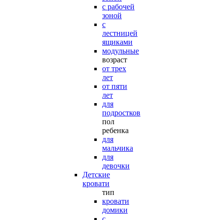
с рабочей
зоной
с
лестницей
ящиками
модульные
возраст
от трех
лет
от пяти
лет
для
подростков
пол
ребенка
для
мальчика
для
девочки
Детские
кровати
тип
кровати
домики
с