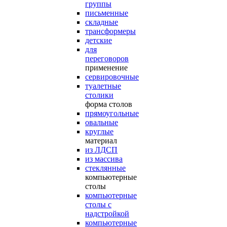
группы
письменные
складные
трансформеры
детские
для
переговоров
применение
сервировочные
туалетные
столики
форма столов
прямоугольные
овальные
круглые
материал
из ЛДСП
из массива
стеклянные
компьютерные
столы
компьютерные
столы с
надстройкой
компьютерные