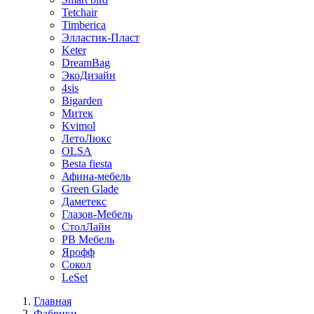
Tetchair
Timberica
Элластик-Пласт
Keter
DreamBag
ЭкоДизайн
4sis
Bigarden
Митек
Kvimol
ЛетоЛюкс
OLSA
Besta fiesta
Афина-мебель
Green Glade
Даметекс
Глазов-Мебель
СтолЛайн
РВ Мебель
Ярофф
Сокол
LeSet
Главная
Фабрики