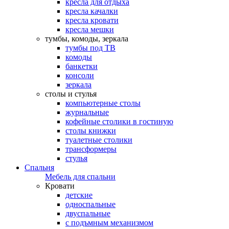
кресла для отдыха
кресла качалки
кресла кровати
кресла мешки
тумбы, комоды, зеркала
тумбы под ТВ
комоды
банкетки
консоли
зеркала
столы и стулья
компьютерные столы
журнальные
кофейные столики в гостиную
столы книжки
туалетные столики
трансформеры
стулья
Спальня
Мебель для спальни
Кровати
детские
односпальные
двуспальные
с подъмным механизмом