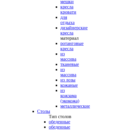
мешки
кресла
кровати
для
отдыха
дизайнерские
кресла
материал
ротанговые
кресла
из
массива
тканевые
из
массива
из лозы
кожаные
из
кожзама
(экокожа)
металлические
Столы
Тип столов
обеденные
обеденные