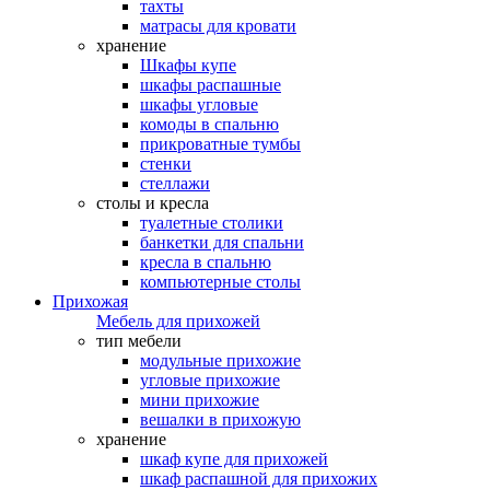
тахты
матрасы для кровати
хранение
Шкафы купе
шкафы распашные
шкафы угловые
комоды в спальню
прикроватные тумбы
стенки
стеллажи
столы и кресла
туалетные столики
банкетки для спальни
кресла в спальню
компьютерные столы
Прихожая
Мебель для прихожей
тип мебели
модульные прихожие
угловые прихожие
мини прихожие
вешалки в прихожую
хранение
шкаф купе для прихожей
шкаф распашной для прихожих