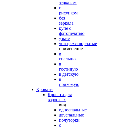
зеркалом
с
рисунком
без
зеркала
купе с
фотопечатью
узкие
четырехстворчатые
применение
в
спальню
в
гостиную
в детскую
в
прихожую
Кровати
Кровати для
взрослых
вид
односпальные
двуспальные
полуторки
с