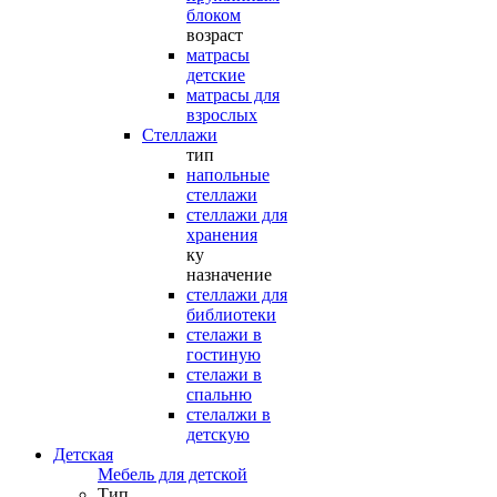
блоком
возраст
матрасы
детские
матрасы для
взрослых
Стеллажи
тип
напольные
стеллажи
стеллажи для
хранения
ку
назначение
стеллажи для
библиотеки
стелажи в
гостиную
стелажи в
спальню
стелалжи в
детскую
Детская
Мебель для детской
Тип