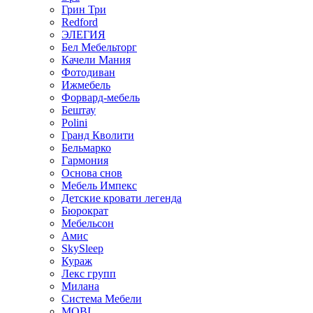
Грин Три
Redford
ЭЛЕГИЯ
Бел Мебельторг
Качели Мания
Фотодиван
Ижмебель
Форвард-мебель
Бештау
Polini
Гранд Кволити
Бельмарко
Гармония
Основа снов
Мебель Импекс
Детские кровати легенда
Бюрократ
Мебельсон
Амис
SkySleep
Кураж
Лекс групп
Милана
Система Мебели
MOBI