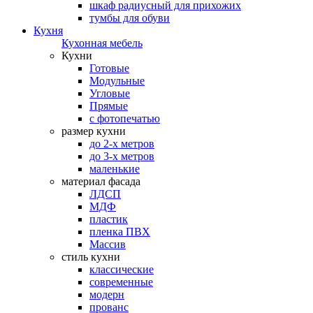
шкаф радиусный для прихожих
тумбы для обуви
Кухня
Кухонная мебель
Кухни
Готовые
Модульные
Угловые
Прямые
с фотопечатью
размер кухни
до 2-х метров
до 3-х метров
маленькие
материал фасада
ЛДСП
МДФ
пластик
пленка ПВХ
Массив
стиль кухни
классические
современные
модерн
прованс