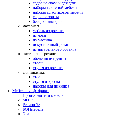
садовые скамьи для дачи
наборы плетеной мебели
наборы пластиковой мебели
садовые зонты
беседки для дачи
материал
мебель из ротанга
из лозы
из массива
искуственный ротанг
из натурального ротанга
плетеная из ротанга
обеденные группы
столы
стулья из ротанга
для пикника
столы
стулья и кресла
наборы для пикника
Мебельные фабрики
Производители мебели
МО РОСТ
Регион 58
БОНмебель
Эра