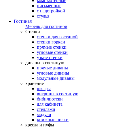
компьютерные
письменные
с надстройкой
стулья
Гостиная
Мебель для гостиной
Стенки
стенки для гостиной
стенки горкаи
прямые стенки
угловые стенки
узкие стенки
диваны в гостиную
прямые диваны
угловые диваны
модульные диваны
хранение
шкафы
витрины в гостиную
бибилиотеки
для кабинета
стеллажи
модули
книжные полки
кресла и пуфы