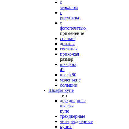
с
зеркалом
с
рисунком
с
фотопечатью
применение
спальня
детская
гостиная
прихожая
размер
шкаф на
45
шкаф 80
маленькие
большие
Шкафы купе
тип
двухдверные
шкафы
купе
трехдверные
четырехдверные
купе с