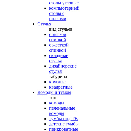
столы угловые
компьютерный
столы с
полками
Стулья
вид стульев
с мягкой
спинкой
с жесткой
спинкой
складные
стулья
дизайнерские
стулья
табуреты
круглые
квадратные
Комоды и тумбы
тип
комоды
пеленальные
комоды
тумбы под ТВ
детские тумбы
прикроватные