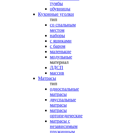
тумбы
обувницы
Кухонные уголки
тип
со спальным
местом
наборы
с ящиками
с баром
маленькие
модульные
материал
ЛДСП
массив
Матрасы
тип
односпальные
матрасы
двуспальные
матрасы
матрасы
ортопедические
матрасы с
независимым
пружинным