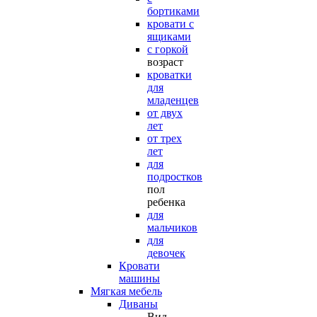
бортиками
кровати с
ящиками
с горкой
возраст
кроватки
для
младенцев
от двух
лет
от трех
лет
для
подростков
пол
ребенка
для
мальчиков
для
девочек
Кровати
машины
Мягкая мебель
Диваны
Вид