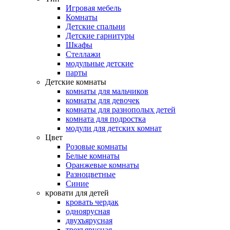
Игровая мебель
Комнаты
Детские спальни
Детские гарнитуры
Шкафы
Стеллажи
модульные детские
парты
Детские комнаты
комнаты для мальчиков
комнаты для девочек
комнаты для разнополых детей
комната для подростка
модули для детских комнат
Цвет
Розовые комнаты
Белые комнаты
Оранжевые комнаты
Разноцветные
Синие
кровати для детей
кровать чердак
одноярусная
двухъярусная
трехъярусная