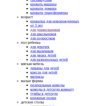
кровать машина
кровати домики
кровати трансформеры
возраст
кроватки для новорожденных
от 3 лет
для дошкольников
для школьников
для подростков
пол ребенка
для девочек
для мальчиков
для двоих детей
для разнополоых детей
мягкая мебель
диваны для детей
кресла для детей
матрасы
малые формы
пеленальные комоды
комоды в детскую комнату
тумбы в детскую
книжные полки
детские столы