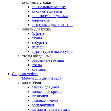
кухонные уголки
со спальным местом
кухонные диваны
со столом и стульями
маленькие
с ящиками для хранения
мебель для кухни
буфеты
стулья
табуреты
пеналы
фурнитура и аксессуары
столы обеденные
обеденные группы
столы
круглые
Садовая мебель
Мебель для дачи и сада
вид мебели
гамаки для дачи
подвесные кресла
шезлонги
садовые качели
раскладушки
шатры и тенты на дачу