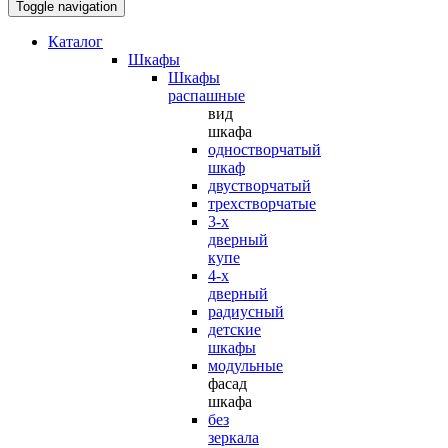
Toggle navigation
Каталог
Шкафы
Шкафы
распашные
вид
шкафа
одностворчатый
шкаф
двустворчатый
трехстворчатые
3-х
дверный
купе
4-х
дверный
радиусный
детские
шкафы
модульные
фасад
шкафа
без
зеркала