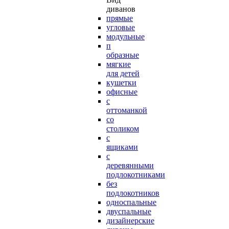
диванов
прямые
угловые
модульные
п
образные
мягкие
для детей
кушетки
офисные
с
оттоманкой
со
столиком
с
ящиками
с
деревянными
подлокотниками
без
подлокотников
односпальные
двуспальные
дизайнерские