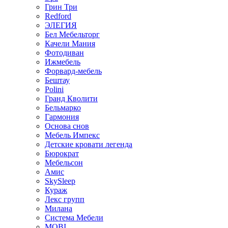
Грин Три
Redford
ЭЛЕГИЯ
Бел Мебельторг
Качели Мания
Фотодиван
Ижмебель
Форвард-мебель
Бештау
Polini
Гранд Кволити
Бельмарко
Гармония
Основа снов
Мебель Импекс
Детские кровати легенда
Бюрократ
Мебельсон
Амис
SkySleep
Кураж
Лекс групп
Милана
Система Мебели
MOBI