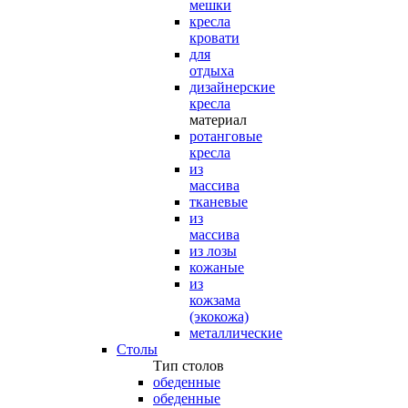
мешки
кресла
кровати
для
отдыха
дизайнерские
кресла
материал
ротанговые
кресла
из
массива
тканевые
из
массива
из лозы
кожаные
из
кожзама
(экокожа)
металлические
Столы
Тип столов
обеденные
обеденные