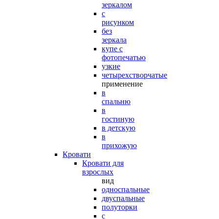
зеркалом
с
рисунком
без
зеркала
купе с
фотопечатью
узкие
четырехстворчатые
применение
в
спальню
в
гостиную
в детскую
в
прихожую
Кровати
Кровати для
взрослых
вид
односпальные
двуспальные
полуторки
с