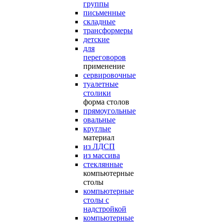
группы
письменные
складные
трансформеры
детские
для
переговоров
применение
сервировочные
туалетные
столики
форма столов
прямоугольные
овальные
круглые
материал
из ЛДСП
из массива
стеклянные
компьютерные
столы
компьютерные
столы с
надстройкой
компьютерные