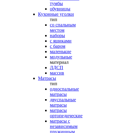
тумбы
обувницы
Кухонные уголки
тип
со спальным
местом
наборы
с ящиками
с баром
маленькие
модульные
материал
ЛДСП
массив
Матрасы
тип
односпальные
матрасы
двуспальные
матрасы
матрасы
ортопедические
матрасы с
независимым
пружинным