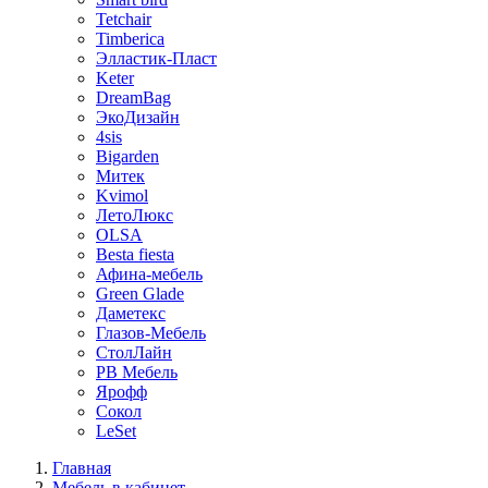
Tetchair
Timberica
Элластик-Пласт
Keter
DreamBag
ЭкоДизайн
4sis
Bigarden
Митек
Kvimol
ЛетоЛюкс
OLSA
Besta fiesta
Афина-мебель
Green Glade
Даметекс
Глазов-Мебель
СтолЛайн
РВ Мебель
Ярофф
Сокол
LeSet
Главная
Мебель в кабинет