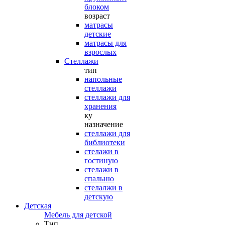
блоком
возраст
матрасы
детские
матрасы для
взрослых
Стеллажи
тип
напольные
стеллажи
стеллажи для
хранения
ку
назначение
стеллажи для
библиотеки
стелажи в
гостиную
стелажи в
спальню
стелалжи в
детскую
Детская
Мебель для детской
Тип