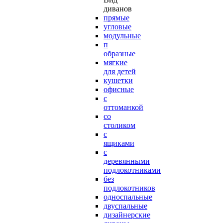
диванов
прямые
угловые
модульные
п
образные
мягкие
для детей
кушетки
офисные
с
оттоманкой
со
столиком
с
ящиками
с
деревянными
подлокотниками
без
подлокотников
односпальные
двуспальные
дизайнерские