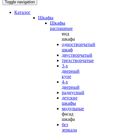
Toggle navigation
Каталог
Шкафы
Шкафы
распашные
вид
шкафа
одностворчатый
шкаф
двустворчатый
трехстворчатые
3-х
дверный
купе
4-х
дверный
радиусный
детские
шкафы
модульные
фасад
шкафа
без
зеркала