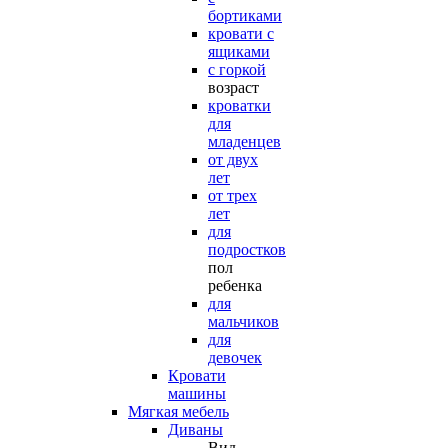
бортиками
кровати с
ящиками
с горкой
возраст
кроватки
для
младенцев
от двух
лет
от трех
лет
для
подростков
пол
ребенка
для
мальчиков
для
девочек
Кровати
машины
Мягкая мебель
Диваны
Вид