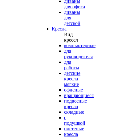
диваны
для офиса
диваны
для
детской
Кресла
Вид
кресел
компьютерные
для
руководителя
для
работы
детские
кресла
мягкие
офисные
вращающиеся
подвесные
кресла
складные
с
подушкой
плетеные
кресла