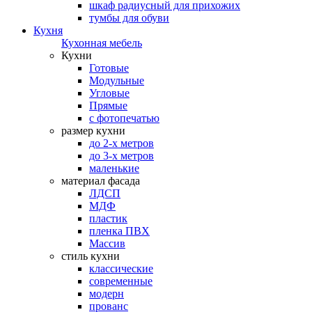
шкаф радиусный для прихожих
тумбы для обуви
Кухня
Кухонная мебель
Кухни
Готовые
Модульные
Угловые
Прямые
с фотопечатью
размер кухни
до 2-х метров
до 3-х метров
маленькие
материал фасада
ЛДСП
МДФ
пластик
пленка ПВХ
Массив
стиль кухни
классические
современные
модерн
прованс