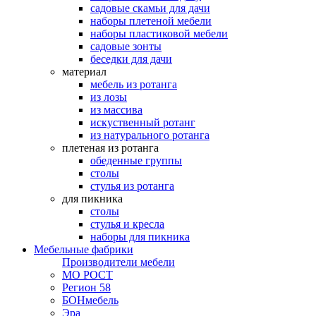
садовые скамьи для дачи
наборы плетеной мебели
наборы пластиковой мебели
садовые зонты
беседки для дачи
материал
мебель из ротанга
из лозы
из массива
искуственный ротанг
из натурального ротанга
плетеная из ротанга
обеденные группы
столы
стулья из ротанга
для пикника
столы
стулья и кресла
наборы для пикника
Мебельные фабрики
Производители мебели
МО РОСТ
Регион 58
БОНмебель
Эра