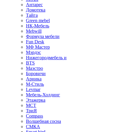
Антарес
Домотека
Тайга
Green mebel
НК-Мебель
Mebwill
Формула мебели
Fun Desk
МФ Мастер
Мэрдэс
Нижегородмебель и
BTS
Маэстро
Боровичи
Арника
М-Стиль
Levmar
Мебель-Холдинг
Этажерка
МСТ
ТриЯ
Compass
Волшебная сосна
СМКА
Smart bird