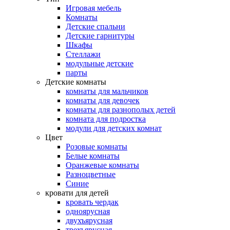
Игровая мебель
Комнаты
Детские спальни
Детские гарнитуры
Шкафы
Стеллажи
модульные детские
парты
Детские комнаты
комнаты для мальчиков
комнаты для девочек
комнаты для разнополых детей
комната для подростка
модули для детских комнат
Цвет
Розовые комнаты
Белые комнаты
Оранжевые комнаты
Разноцветные
Синие
кровати для детей
кровать чердак
одноярусная
двухъярусная
трехъярусная