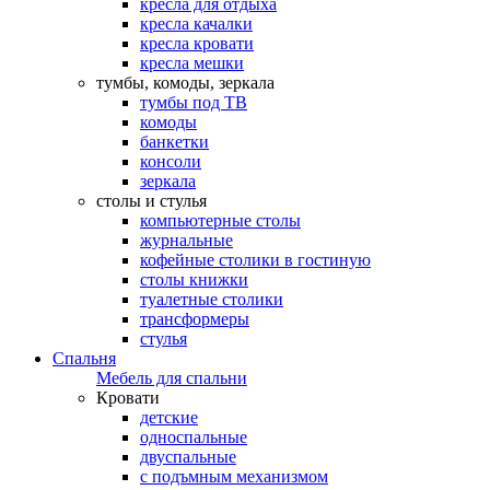
кресла для отдыха
кресла качалки
кресла кровати
кресла мешки
тумбы, комоды, зеркала
тумбы под ТВ
комоды
банкетки
консоли
зеркала
столы и стулья
компьютерные столы
журнальные
кофейные столики в гостиную
столы книжки
туалетные столики
трансформеры
стулья
Спальня
Мебель для спальни
Кровати
детские
односпальные
двуспальные
с подъмным механизмом