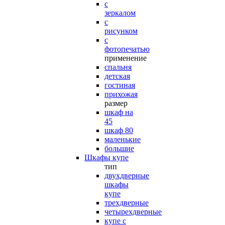
с
зеркалом
с
рисунком
с
фотопечатью
применение
спальня
детская
гостиная
прихожая
размер
шкаф на
45
шкаф 80
маленькие
большие
Шкафы купе
тип
двухдверные
шкафы
купе
трехдверные
четырехдверные
купе с