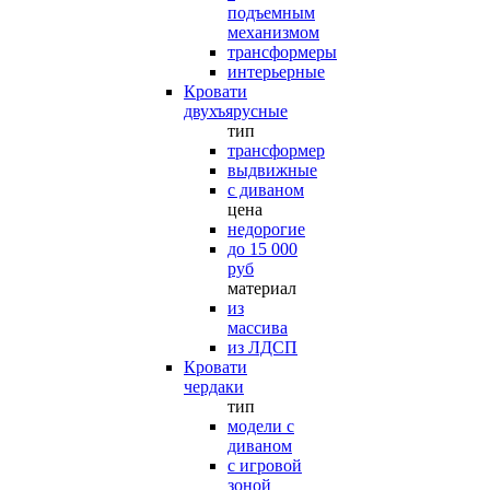
подъемным
механизмом
трансформеры
интерьерные
Кровати
двухъярусные
тип
трансформер
выдвижные
с диваном
цена
недорогие
до 15 000
руб
материал
из
массива
из ЛДСП
Кровати
чердаки
тип
модели с
диваном
с игровой
зоной