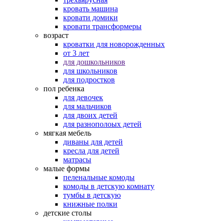
кровать машина
кровати домики
кровати трансформеры
возраст
кроватки для новорожденных
от 3 лет
для дошкольников
для школьников
для подростков
пол ребенка
для девочек
для мальчиков
для двоих детей
для разнополоых детей
мягкая мебель
диваны для детей
кресла для детей
матрасы
малые формы
пеленальные комоды
комоды в детскую комнату
тумбы в детскую
книжные полки
детские столы