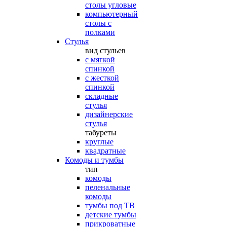
столы угловые
компьютерный
столы с
полками
Стулья
вид стульев
с мягкой
спинкой
с жесткой
спинкой
складные
стулья
дизайнерские
стулья
табуреты
круглые
квадратные
Комоды и тумбы
тип
комоды
пеленальные
комоды
тумбы под ТВ
детские тумбы
прикроватные