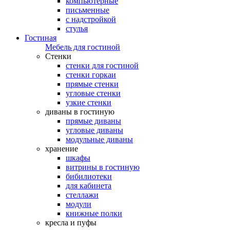
компьютерные
письменные
с надстройкой
стулья
Гостиная
Мебель для гостиной
Стенки
стенки для гостиной
стенки горкаи
прямые стенки
угловые стенки
узкие стенки
диваны в гостиную
прямые диваны
угловые диваны
модульные диваны
хранение
шкафы
витрины в гостиную
бибилиотеки
для кабинета
стеллажи
модули
книжные полки
кресла и пуфы