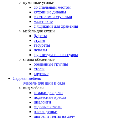
кухонные уголки
со спальным местом
кухонные диваны
со столом и стульями
маленькие
с ящиками для хранения
мебель для кухни
буфеты
стулья
табуреты
пеналы
фурнитура и аксессуары
столы обеденные
обеденные группы
столы
круглые
Садовая мебель
Мебель для дачи и сада
вид мебели
гамаки для дачи
подвесные кресла
шезлонги
садовые качели
раскладушки
шатры и тенты на дачу