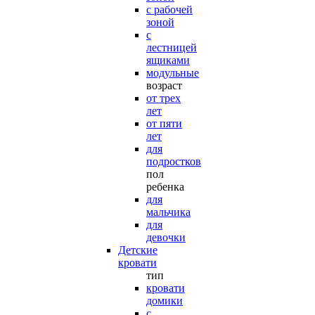
с рабочей
зоной
с
лестницей
ящиками
модульные
возраст
от трех
лет
от пяти
лет
для
подростков
пол
ребенка
для
мальчика
для
девочки
Детские
кровати
тип
кровати
домики
с