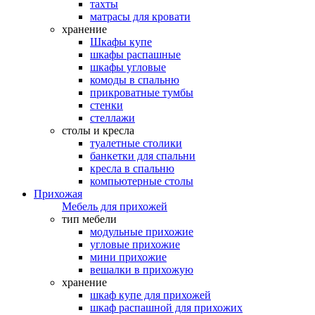
тахты
матрасы для кровати
хранение
Шкафы купе
шкафы распашные
шкафы угловые
комоды в спальню
прикроватные тумбы
стенки
стеллажи
столы и кресла
туалетные столики
банкетки для спальни
кресла в спальню
компьютерные столы
Прихожая
Мебель для прихожей
тип мебели
модульные прихожие
угловые прихожие
мини прихожие
вешалки в прихожую
хранение
шкаф купе для прихожей
шкаф распашной для прихожих