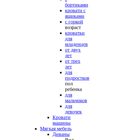
бортиками
кровати с
ящиками
с горкой
возраст
кроватки
для
младенцев
от двух
лет
от трех
лет
для
подростков
пол
ребенка
для
мальчиков
для
девочек
Кровати
машины
Мягкая мебель
Диваны
Вид