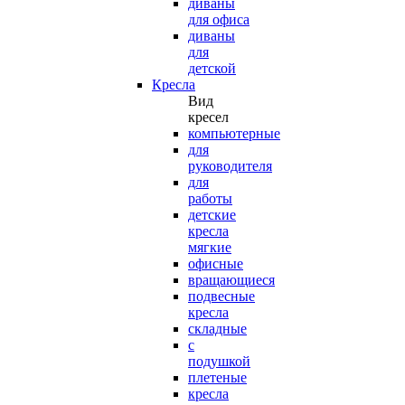
диваны
для офиса
диваны
для
детской
Кресла
Вид
кресел
компьютерные
для
руководителя
для
работы
детские
кресла
мягкие
офисные
вращающиеся
подвесные
кресла
складные
с
подушкой
плетеные
кресла