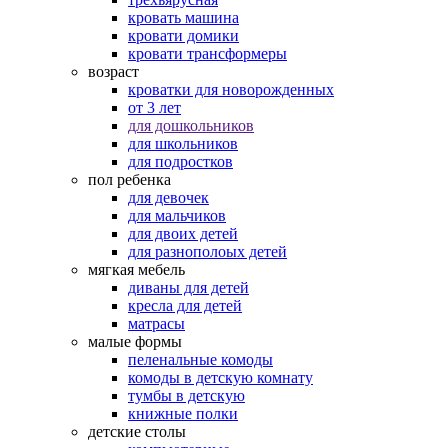
кровать машина
кровати домики
кровати трансформеры
возраст
кроватки для новорожденных
от 3 лет
для дошкольников
для школьников
для подростков
пол ребенка
для девочек
для мальчиков
для двоих детей
для разнополоых детей
мягкая мебель
диваны для детей
кресла для детей
матрасы
малые формы
пеленальные комоды
комоды в детскую комнату
тумбы в детскую
книжные полки
детские столы