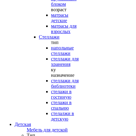
блоком
возраст
матрасы
детские
матрасы для
взрослых
Стеллажи
тип
напольные
стеллажи
стеллажи для
хранения
ку
назначение
стеллажи для
библиотеки
стелажи в
гостиную
стелажи в
спальню
стелалжи в
детскую
Детская
Мебель для детской
Тип