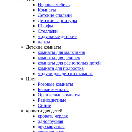
Игровая мебель
Комнаты
Детские спальни
Детские гарнитуры
Шкафы
Стеллажи
модульные детские
парты
Детские комнаты
комнаты для мальчиков
комнаты для девочек
комнаты для разнополых детей
комната для подростка
модули для детских комнат
Цвет
Розовые комнаты
Белые комнаты
Оранжевые комнаты
Разноцветные
Синие
кровати для детей
кровать чердак
одноярусная
двухъярусная
трехъярусная