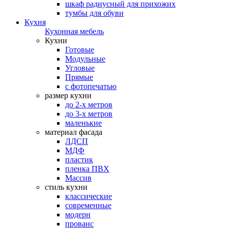
шкаф радиусный для прихожих
тумбы для обуви
Кухня
Кухонная мебель
Кухни
Готовые
Модульные
Угловые
Прямые
с фотопечатью
размер кухни
до 2-х метров
до 3-х метров
маленькие
материал фасада
ЛДСП
МДФ
пластик
пленка ПВХ
Массив
стиль кухни
классические
современные
модерн
прованс