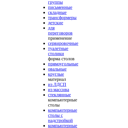
группы
письменные
складные
трансформеры
детские
для
переговоров
применение
сервировочные
туалетные
столики
форма столов
прямоугольные
овальные
круглые
материал
из ЛДСП
из массива
стеклянные
компьютерные
столы
компьютерные
столы с
надстройкой
компьютерные