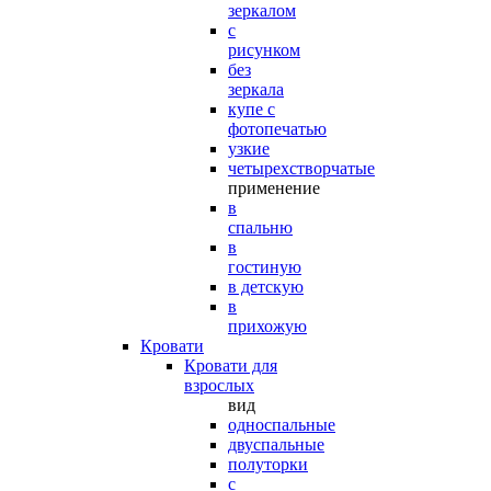
зеркалом
с
рисунком
без
зеркала
купе с
фотопечатью
узкие
четырехстворчатые
применение
в
спальню
в
гостиную
в детскую
в
прихожую
Кровати
Кровати для
взрослых
вид
односпальные
двуспальные
полуторки
с