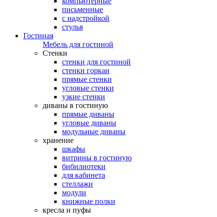
компьютерные
письменные
с надстройкой
стулья
Гостиная
Мебель для гостиной
Стенки
стенки для гостиной
стенки горкаи
прямые стенки
угловые стенки
узкие стенки
диваны в гостиную
прямые диваны
угловые диваны
модульные диваны
хранение
шкафы
витрины в гостиную
бибилиотеки
для кабинета
стеллажи
модули
книжные полки
кресла и пуфы