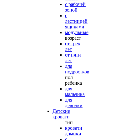
с рабочей
зоной
с
лестницей
ящиками
модульные
возраст
от трех
лет
от пяти
лет
для
подростков
пол
ребенка
для
мальчика
для
девочки
Детские
кровати
тип
кровати
домики
с