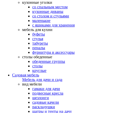
кухонные уголки
со спальным местом
кухонные диваны
со столом и стульями
маленькие
с ящиками для хранения
мебель для кухни
буфеты
стулья
табуреты
пеналы
фурнитура и аксессуары
столы обеденные
обеденные группы
столы
круглые
Садовая мебель
Мебель для дачи и сада
вид мебели
гамаки для дачи
подвесные кресла
шезлонги
садовые качели
раскладушки
шатры и тенты на дачу