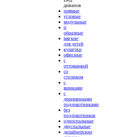
диванов
прямые
угловые
модульные
п
образные
мягкие
для детей
кушетки
офисные
с
оттоманкой
со
столиком
с
ящиками
с
деревянными
подлокотниками
без
подлокотников
односпальные
двуспальные
дизайнерские