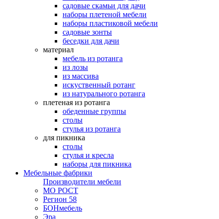
садовые скамьи для дачи
наборы плетеной мебели
наборы пластиковой мебели
садовые зонты
беседки для дачи
материал
мебель из ротанга
из лозы
из массива
искуственный ротанг
из натурального ротанга
плетеная из ротанга
обеденные группы
столы
стулья из ротанга
для пикника
столы
стулья и кресла
наборы для пикника
Мебельные фабрики
Производители мебели
МО РОСТ
Регион 58
БОНмебель
Эра