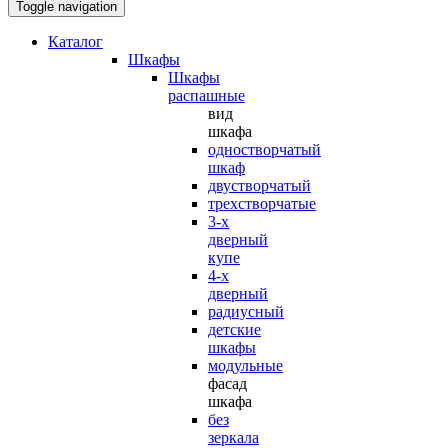
Toggle navigation
Каталог
Шкафы
Шкафы
распашные
вид
шкафа
одностворчатый
шкаф
двустворчатый
трехстворчатые
3-х
дверный
купе
4-х
дверный
радиусный
детские
шкафы
модульные
фасад
шкафа
без
зеркала