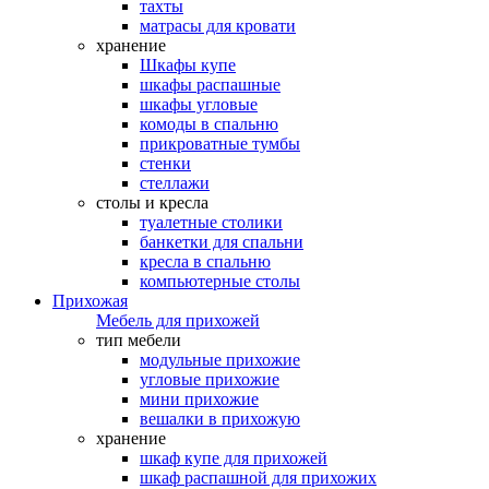
тахты
матрасы для кровати
хранение
Шкафы купе
шкафы распашные
шкафы угловые
комоды в спальню
прикроватные тумбы
стенки
стеллажи
столы и кресла
туалетные столики
банкетки для спальни
кресла в спальню
компьютерные столы
Прихожая
Мебель для прихожей
тип мебели
модульные прихожие
угловые прихожие
мини прихожие
вешалки в прихожую
хранение
шкаф купе для прихожей
шкаф распашной для прихожих