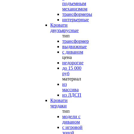
подъемным
механизмом
трансформеры
интерьерные
Кровати
двухъярусные
тип
трансформер
выдвижные
с диваном
цена
недорогие
до 15 000
руб
материал
из
массива
из ЛДСП
Кровати
чердаки
тип
модели с
диваном
с игровой
зоной