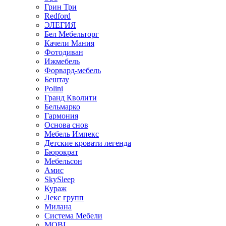
Грин Три
Redford
ЭЛЕГИЯ
Бел Мебельторг
Качели Мания
Фотодиван
Ижмебель
Форвард-мебель
Бештау
Polini
Гранд Кволити
Бельмарко
Гармония
Основа снов
Мебель Импекс
Детские кровати легенда
Бюрократ
Мебельсон
Амис
SkySleep
Кураж
Лекс групп
Милана
Система Мебели
MOBI