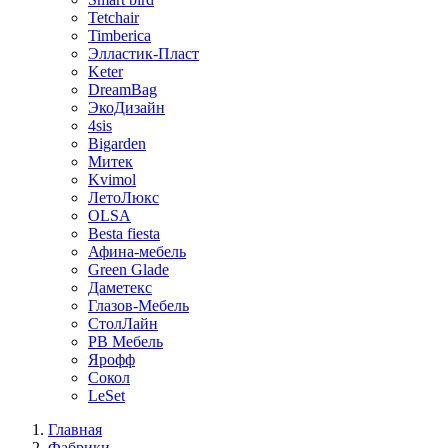
Tetchair
Timberica
Элластик-Пласт
Keter
DreamBag
ЭкоДизайн
4sis
Bigarden
Митек
Kvimol
ЛетоЛюкс
OLSA
Besta fiesta
Афина-мебель
Green Glade
Даметекс
Глазов-Мебель
СтолЛайн
РВ Мебель
Ярофф
Сокол
LeSet
Главная
Фабрики