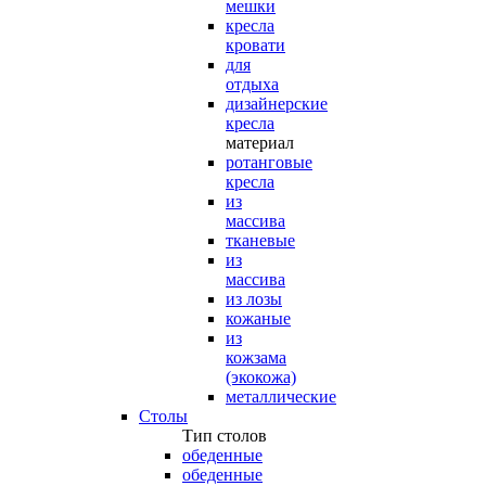
мешки
кресла
кровати
для
отдыха
дизайнерские
кресла
материал
ротанговые
кресла
из
массива
тканевые
из
массива
из лозы
кожаные
из
кожзама
(экокожа)
металлические
Столы
Тип столов
обеденные
обеденные