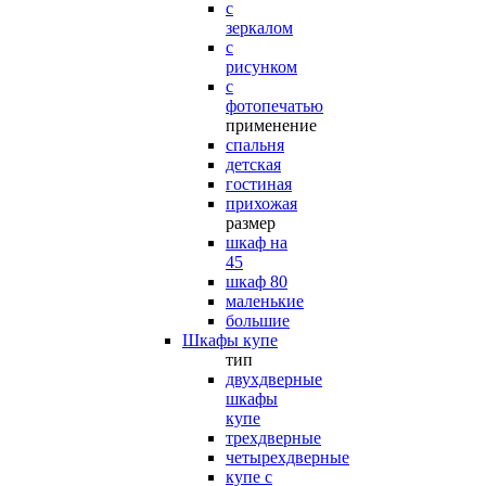
с
зеркалом
с
рисунком
с
фотопечатью
применение
спальня
детская
гостиная
прихожая
размер
шкаф на
45
шкаф 80
маленькие
большие
Шкафы купе
тип
двухдверные
шкафы
купе
трехдверные
четырехдверные
купе с