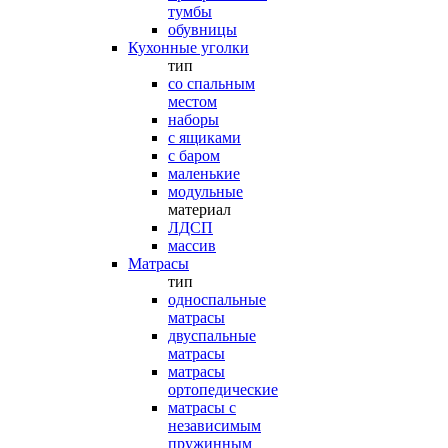
тумбы
обувницы
Кухонные уголки
тип
со спальным
местом
наборы
с ящиками
с баром
маленькие
модульные
материал
ЛДСП
массив
Матрасы
тип
односпальные
матрасы
двуспальные
матрасы
матрасы
ортопедические
матрасы с
независимым
пружинным