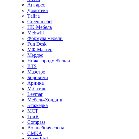
Антарес
Домотека
Тайга
Green mebel
НК-Мебель
Mebwill
Формула мебели
Fun Desk
МФ Мастер
Мэрдэс
Нижегородмебель и
BTS
Маэстро
Боровичи
Арника
М-Стиль
Levmar
Мебель-Холдинг
Этажерка
МСТ
ТриЯ
Compass
Волшебная сосна
СМКА
Smart bird