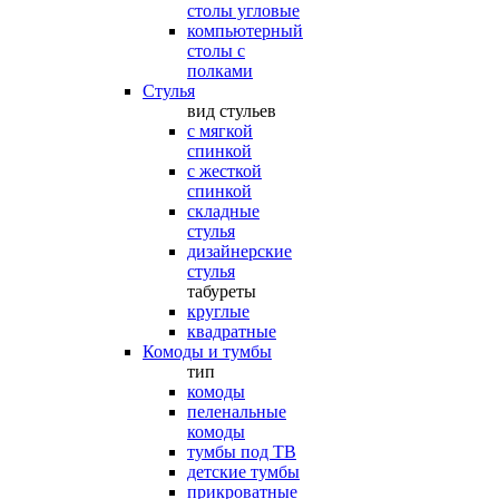
столы угловые
компьютерный
столы с
полками
Стулья
вид стульев
с мягкой
спинкой
с жесткой
спинкой
складные
стулья
дизайнерские
стулья
табуреты
круглые
квадратные
Комоды и тумбы
тип
комоды
пеленальные
комоды
тумбы под ТВ
детские тумбы
прикроватные