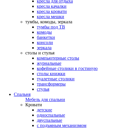
кресла для отдыха
кресла качалки
кресла кровати
кресла мешки
тумбы, комоды, зеркала
тумбы под ТВ
комоды
банкетки
консоли
зеркала
столы и стулья
компьютерные столы
журнальные
кофейные столики в гостиную
столы книжки
туалетные столики
трансформеры
стулья
Спальня
Мебель для спальни
Кровати
детские
односпальные
двуспальные
с подъмным механизмом