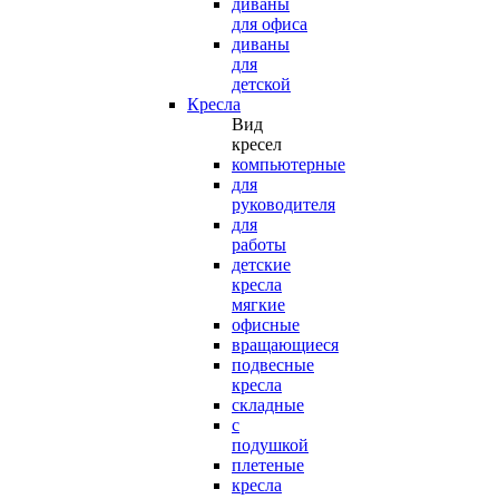
диваны
для офиса
диваны
для
детской
Кресла
Вид
кресел
компьютерные
для
руководителя
для
работы
детские
кресла
мягкие
офисные
вращающиеся
подвесные
кресла
складные
с
подушкой
плетеные
кресла