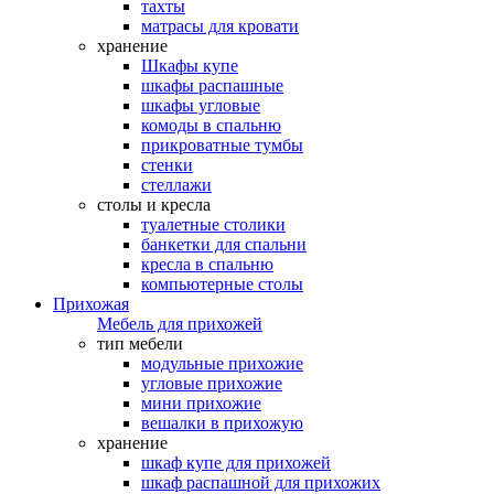
тахты
матрасы для кровати
хранение
Шкафы купе
шкафы распашные
шкафы угловые
комоды в спальню
прикроватные тумбы
стенки
стеллажи
столы и кресла
туалетные столики
банкетки для спальни
кресла в спальню
компьютерные столы
Прихожая
Мебель для прихожей
тип мебели
модульные прихожие
угловые прихожие
мини прихожие
вешалки в прихожую
хранение
шкаф купе для прихожей
шкаф распашной для прихожих