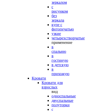
зеркалом
с
рисунком
без
зеркала
купе с
фотопечатью
узкие
четырехстворчатые
применение
в
спальню
в
гостиную
в детскую
в
прихожую
Кровати
Кровати для
взрослых
вид
односпальные
двуспальные
полуторки
с