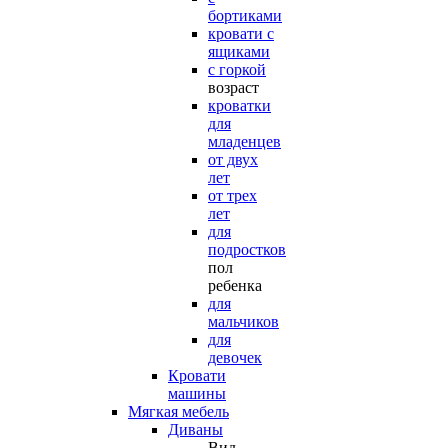
бортиками
кровати с
ящиками
с горкой
возраст
кроватки
для
младенцев
от двух
лет
от трех
лет
для
подростков
пол
ребенка
для
мальчиков
для
девочек
Кровати
машины
Мягкая мебель
Диваны
Вид