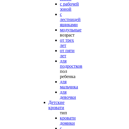
с рабочей
зоной
с
лестницей
ящиками
модульные
возраст
от трех
лет
от пяти
лет
для
подростков
пол
ребенка
для
мальчика
для
девочки
Детские
кровати
тип
кровати
домики
с