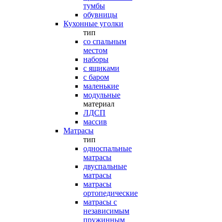
тумбы
обувницы
Кухонные уголки
тип
со спальным
местом
наборы
с ящиками
с баром
маленькие
модульные
материал
ЛДСП
массив
Матрасы
тип
односпальные
матрасы
двуспальные
матрасы
матрасы
ортопедические
матрасы с
независимым
пружинным