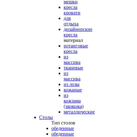
мешки
кресла
кровати
для
отдыха
дизайнерские
кресла
материал
ротанговые
кресла
из
массива
тканевые
из
массива
из лозы
кожаные
из
кожзама
(экокожа)
металлические
Столы
Тип столов
обеденные
обеденные