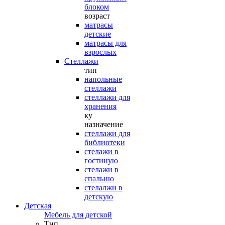
блоком
возраст
матрасы
детские
матрасы для
взрослых
Стеллажи
тип
напольные
стеллажи
стеллажи для
хранения
ку
назначение
стеллажи для
библиотеки
стелажи в
гостиную
стелажи в
спальню
стелалжи в
детскую
Детская
Мебель для детской
Тип