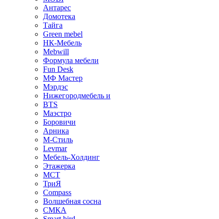
Антарес
Домотека
Тайга
Green mebel
НК-Мебель
Mebwill
Формула мебели
Fun Desk
МФ Мастер
Мэрдэс
Нижегородмебель и
BTS
Маэстро
Боровичи
Арника
М-Стиль
Levmar
Мебель-Холдинг
Этажерка
МСТ
ТриЯ
Compass
Волшебная сосна
СМКА
Smart bird