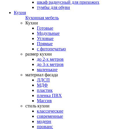
шкаф радиусный для прихожих
тумбы для обуви
Кухня
Кухонная мебель
Кухни
Готовые
Модульные
Угловые
Прямые
с фотопечатью
размер кухни
до 2-х метров
до 3-х метров
маленькие
материал фасада
ЛДСП
МДФ
пластик
пленка ПВХ
Массив
стиль кухни
классические
современные
модерн
прованс