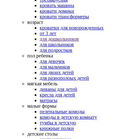
кровать машина
кровати домики
кровати трансформеры
возраст
кроватки для новорожденных
от 3 лет
для дошкольников
для школьников
для подростков
пол ребенка
для девочек
для мальчиков
для двоих детей
для разнополоых детей
мягкая мебель
диваны для детей
кресла для детей
матрасы
малые формы
пеленальные комоды
комоды в детскую комнату
тумбы в детскую
книжные полки
детские столы