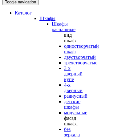
Toggle navigation
Каталог
Шкафы
Шкафы
распашные
вид
шкафа
одностворчатый
шкаф
двустворчатый
трехстворчатые
3-х
дверный
купе
4-х
дверный
радиусный
детские
шкафы
модульные
фасад
шкафа
без
зеркала