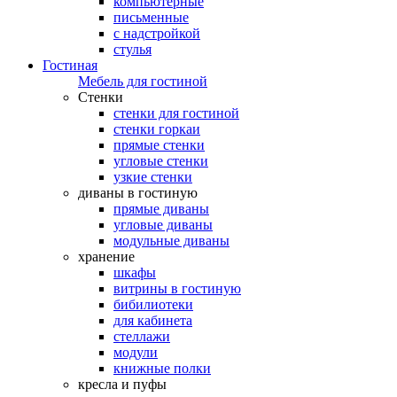
компьютерные
письменные
с надстройкой
стулья
Гостиная
Мебель для гостиной
Стенки
стенки для гостиной
стенки горкаи
прямые стенки
угловые стенки
узкие стенки
диваны в гостиную
прямые диваны
угловые диваны
модульные диваны
хранение
шкафы
витрины в гостиную
бибилиотеки
для кабинета
стеллажи
модули
книжные полки
кресла и пуфы