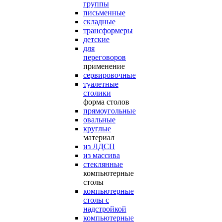
группы
письменные
складные
трансформеры
детские
для
переговоров
применение
сервировочные
туалетные
столики
форма столов
прямоугольные
овальные
круглые
материал
из ЛДСП
из массива
стеклянные
компьютерные
столы
компьютерные
столы с
надстройкой
компьютерные