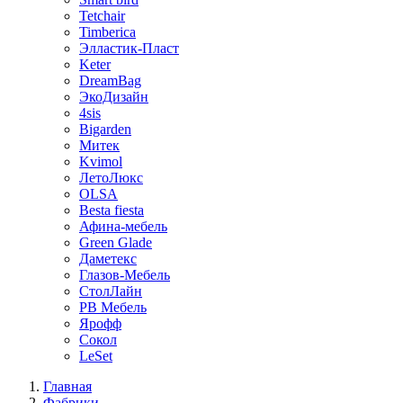
Tetchair
Timberica
Элластик-Пласт
Keter
DreamBag
ЭкоДизайн
4sis
Bigarden
Митек
Kvimol
ЛетоЛюкс
OLSA
Besta fiesta
Афина-мебель
Green Glade
Даметекс
Глазов-Мебель
СтолЛайн
РВ Мебель
Ярофф
Сокол
LeSet
Главная
Фабрики