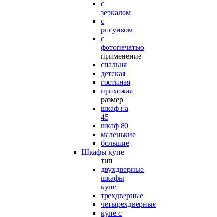
с
зеркалом
с
рисунком
с
фотопечатью
применение
спальня
детская
гостиная
прихожая
размер
шкаф на
45
шкаф 80
маленькие
большие
Шкафы купе
тип
двухдверные
шкафы
купе
трехдверные
четырехдверные
купе с