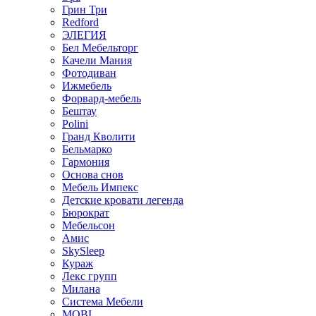
Грин Три
Redford
ЭЛЕГИЯ
Бел Мебельторг
Качели Мания
Фотодиван
Ижмебель
Форвард-мебель
Бештау
Polini
Гранд Кволити
Бельмарко
Гармония
Основа снов
Мебель Импекс
Детские кровати легенда
Бюрократ
Мебельсон
Амис
SkySleep
Кураж
Лекс групп
Милана
Система Мебели
MOBI