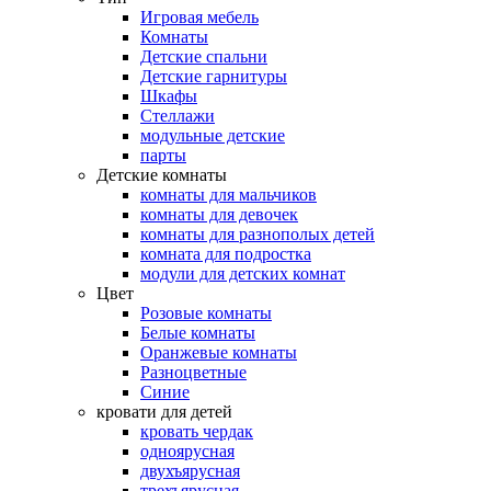
Игровая мебель
Комнаты
Детские спальни
Детские гарнитуры
Шкафы
Стеллажи
модульные детские
парты
Детские комнаты
комнаты для мальчиков
комнаты для девочек
комнаты для разнополых детей
комната для подростка
модули для детских комнат
Цвет
Розовые комнаты
Белые комнаты
Оранжевые комнаты
Разноцветные
Синие
кровати для детей
кровать чердак
одноярусная
двухъярусная
трехъярусная