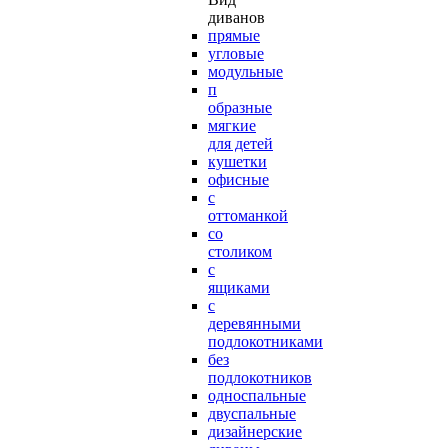
диванов
прямые
угловые
модульные
п
образные
мягкие
для детей
кушетки
офисные
с
оттоманкой
со
столиком
с
ящиками
с
деревянными
подлокотниками
без
подлокотников
односпальные
двуспальные
дизайнерские