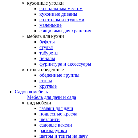
кухонные уголки
со спальным местом
кухонные диваны
со столом и стульями
маленькие
с ящиками для хранения
мебель для кухни
буфеты
стулья
табуреты
пеналы
фурнитура и аксессуары
столы обеденные
обеденные группы
столы
круглые
Садовая мебель
Мебель для дачи и сада
вид мебели
гамаки для дачи
подвесные кресла
шезлонги
садовые качели
раскладушки
шатры и тенты на дачу