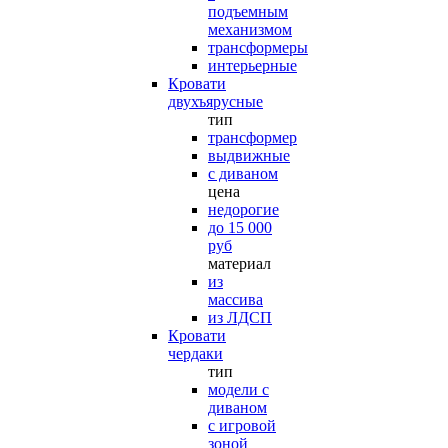
подъемным
механизмом
трансформеры
интерьерные
Кровати
двухъярусные
тип
трансформер
выдвижные
с диваном
цена
недорогие
до 15 000
руб
материал
из
массива
из ЛДСП
Кровати
чердаки
тип
модели с
диваном
с игровой
зоной