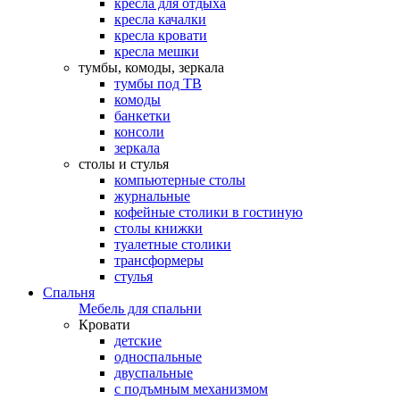
кресла для отдыха
кресла качалки
кресла кровати
кресла мешки
тумбы, комоды, зеркала
тумбы под ТВ
комоды
банкетки
консоли
зеркала
столы и стулья
компьютерные столы
журнальные
кофейные столики в гостиную
столы книжки
туалетные столики
трансформеры
стулья
Спальня
Мебель для спальни
Кровати
детские
односпальные
двуспальные
с подъмным механизмом