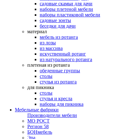
садовые скамьи для дачи
наборы плетеной мебели
наборы пластиковой мебели
садовые зонты
беседки для дачи
материал
мебель из ротанга
из лозы
из массива
искуственный ротанг
из натурального ротанга
плетеная из ротанга
обеденные группы
столы
стулья из ротанга
для пикника
столы
стулья и кресла
наборы для пикника
Мебельные фабрики
Производители мебели
МО РОСТ
Регион 58
БОНмебель
Эра