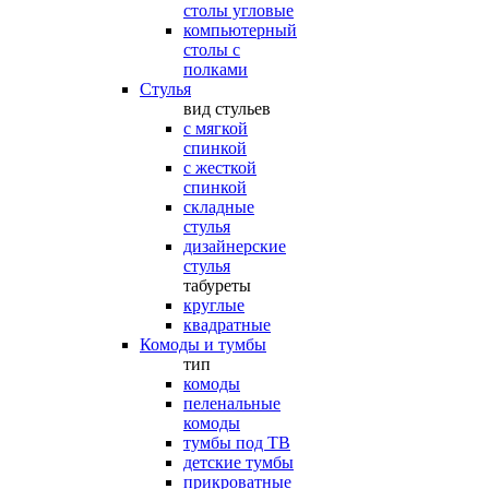
столы угловые
компьютерный
столы с
полками
Стулья
вид стульев
с мягкой
спинкой
с жесткой
спинкой
складные
стулья
дизайнерские
стулья
табуреты
круглые
квадратные
Комоды и тумбы
тип
комоды
пеленальные
комоды
тумбы под ТВ
детские тумбы
прикроватные