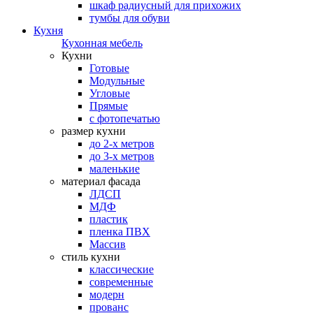
шкаф радиусный для прихожих
тумбы для обуви
Кухня
Кухонная мебель
Кухни
Готовые
Модульные
Угловые
Прямые
с фотопечатью
размер кухни
до 2-х метров
до 3-х метров
маленькие
материал фасада
ЛДСП
МДФ
пластик
пленка ПВХ
Массив
стиль кухни
классические
современные
модерн
прованс