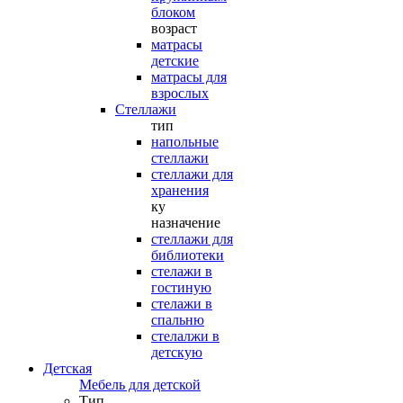
блоком
возраст
матрасы
детские
матрасы для
взрослых
Стеллажи
тип
напольные
стеллажи
стеллажи для
хранения
ку
назначение
стеллажи для
библиотеки
стелажи в
гостиную
стелажи в
спальню
стелалжи в
детскую
Детская
Мебель для детской
Тип