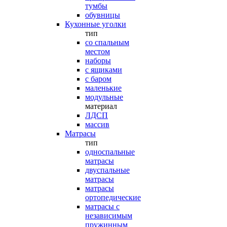
тумбы
обувницы
Кухонные уголки
тип
со спальным
местом
наборы
с ящиками
с баром
маленькие
модульные
материал
ЛДСП
массив
Матрасы
тип
односпальные
матрасы
двуспальные
матрасы
матрасы
ортопедические
матрасы с
независимым
пружинным