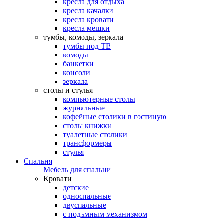
кресла для отдыха
кресла качалки
кресла кровати
кресла мешки
тумбы, комоды, зеркала
тумбы под ТВ
комоды
банкетки
консоли
зеркала
столы и стулья
компьютерные столы
журнальные
кофейные столики в гостиную
столы книжки
туалетные столики
трансформеры
стулья
Спальня
Мебель для спальни
Кровати
детские
односпальные
двуспальные
с подъмным механизмом