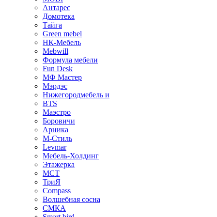
Антарес
Домотека
Тайга
Green mebel
НК-Мебель
Mebwill
Формула мебели
Fun Desk
МФ Мастер
Мэрдэс
Нижегородмебель и
BTS
Маэстро
Боровичи
Арника
М-Стиль
Levmar
Мебель-Холдинг
Этажерка
МСТ
ТриЯ
Compass
Волшебная сосна
СМКА
Smart bird