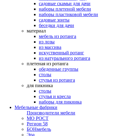
садовые скамьи для дачи
наборы плетеной мебели
наборы пластиковой мебели
садовые зонты
беседки для дачи
материал
мебель из ротанга
из лозы
из массива
искуственный ротанг
из натурального ротанга
плетеная из ротанга
обеденные группы
столы
стулья из ротанга
для пикника
столы
стулья и кресла
наборы для пикника
Мебельные фабрики
Производители мебели
МО РОСТ
Регион 58
БОНмебель
Эра