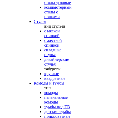
столы угловые
компьютерный
столы с
полками
Стулья
вид стульев
с мягкой
спинкой
с жесткой
спинкой
складные
стулья
дизайнерские
стулья
табуреты
круглые
квадратные
Комоды и тумбы
тип
комоды
пеленальные
комоды
тумбы под ТВ
детские тумбы
прикроватные