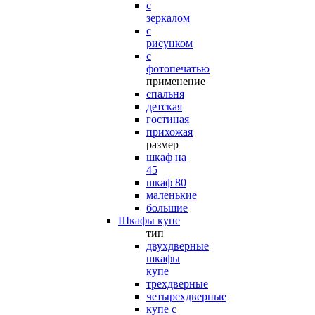
с
зеркалом
с
рисунком
с
фотопечатью
применение
спальня
детская
гостиная
прихожая
размер
шкаф на
45
шкаф 80
маленькие
большие
Шкафы купе
тип
двухдверные
шкафы
купе
трехдверные
четырехдверные
купе с