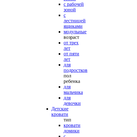
с рабочей
зоной
с
лестницей
ящиками
модульные
возраст
от трех
лет
от пяти
лет
для
подростков
пол
ребенка
для
мальчика
для
девочки
Детские
кровати
тип
кровати
домики
с