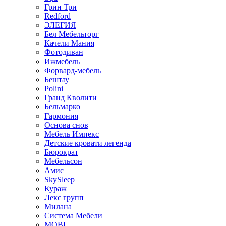
Грин Три
Redford
ЭЛЕГИЯ
Бел Мебельторг
Качели Мания
Фотодиван
Ижмебель
Форвард-мебель
Бештау
Polini
Гранд Кволити
Бельмарко
Гармония
Основа снов
Мебель Импекс
Детские кровати легенда
Бюрократ
Мебельсон
Амис
SkySleep
Кураж
Лекс групп
Милана
Система Мебели
MOBI