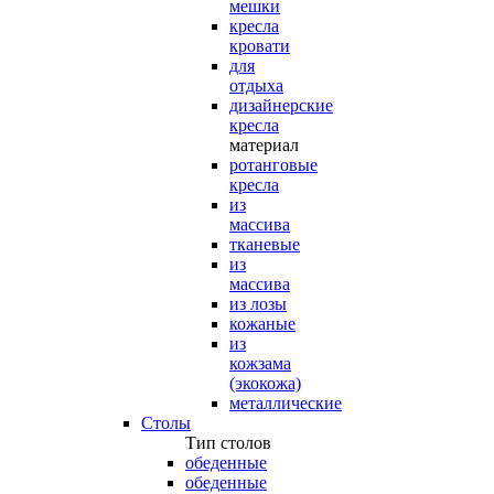
мешки
кресла
кровати
для
отдыха
дизайнерские
кресла
материал
ротанговые
кресла
из
массива
тканевые
из
массива
из лозы
кожаные
из
кожзама
(экокожа)
металлические
Столы
Тип столов
обеденные
обеденные