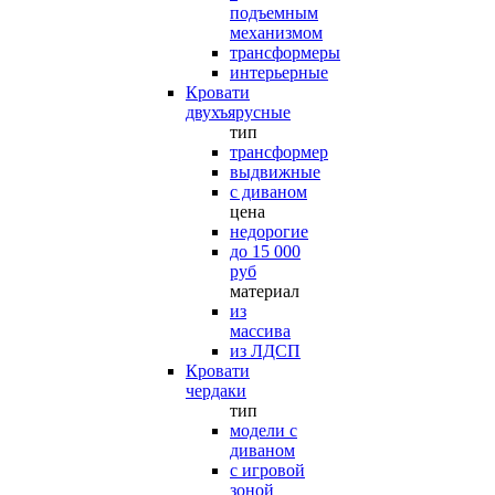
подъемным
механизмом
трансформеры
интерьерные
Кровати
двухъярусные
тип
трансформер
выдвижные
с диваном
цена
недорогие
до 15 000
руб
материал
из
массива
из ЛДСП
Кровати
чердаки
тип
модели с
диваном
с игровой
зоной