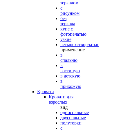
зеркалом
с
рисунком
без
зеркала
купе с
фотопечатью
узкие
четырехстворчатые
применение
в
спальню
в
гостиную
в детскую
в
прихожую
Кровати
Кровати для
взрослых
вид
односпальные
двуспальные
полуторки
с