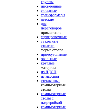
группы
письменные
складные
трансформеры
детские
для
переговоров
применение
сервировочные
туалетные
столики
форма столов
прямоугольные
овальные
круглые
материал
из ЛДСП
из массива
стеклянные
компьютерные
столы
компьютерные
столы с
надстройкой
компьютерные