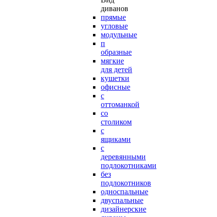
диванов
прямые
угловые
модульные
п
образные
мягкие
для детей
кушетки
офисные
с
оттоманкой
со
столиком
с
ящиками
с
деревянными
подлокотниками
без
подлокотников
односпальные
двуспальные
дизайнерские