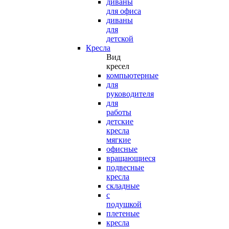
диваны
для офиса
диваны
для
детской
Кресла
Вид
кресел
компьютерные
для
руководителя
для
работы
детские
кресла
мягкие
офисные
вращающиеся
подвесные
кресла
складные
с
подушкой
плетеные
кресла