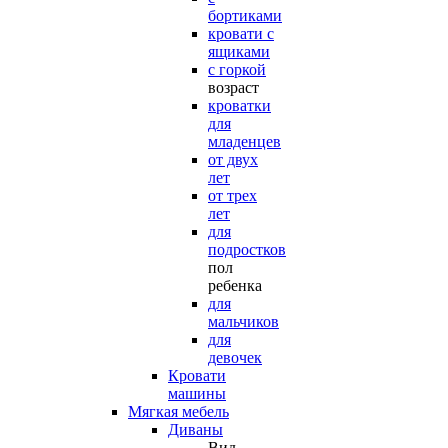
бортиками
кровати с
ящиками
с горкой
возраст
кроватки
для
младенцев
от двух
лет
от трех
лет
для
подростков
пол
ребенка
для
мальчиков
для
девочек
Кровати
машины
Мягкая мебель
Диваны
Вид