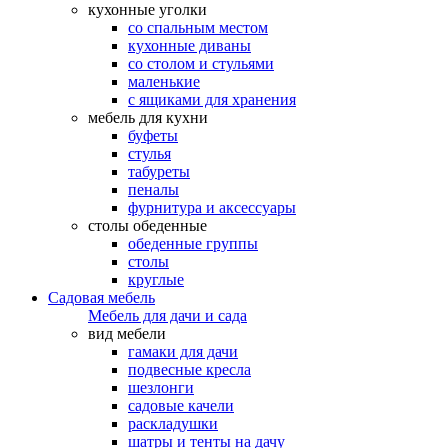
кухонные уголки
со спальным местом
кухонные диваны
со столом и стульями
маленькие
с ящиками для хранения
мебель для кухни
буфеты
стулья
табуреты
пеналы
фурнитура и аксессуары
столы обеденные
обеденные группы
столы
круглые
Садовая мебель
Мебель для дачи и сада
вид мебели
гамаки для дачи
подвесные кресла
шезлонги
садовые качели
раскладушки
шатры и тенты на дачу