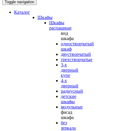
Toggle navigation
Каталог
Шкафы
Шкафы
распашные
вид
шкафа
одностворчатый
шкаф
двустворчатый
трехстворчатые
3-х
дверный
купе
4-х
дверный
радиусный
детские
шкафы
модульные
фасад
шкафа
без
зеркала