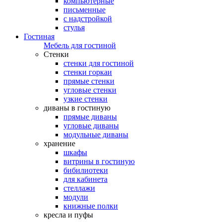
компьютерные
письменные
с надстройкой
стулья
Гостиная
Мебель для гостиной
Стенки
стенки для гостиной
стенки горкаи
прямые стенки
угловые стенки
узкие стенки
диваны в гостиную
прямые диваны
угловые диваны
модульные диваны
хранение
шкафы
витрины в гостиную
бибилиотеки
для кабинета
стеллажи
модули
книжные полки
кресла и пуфы