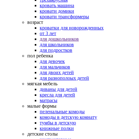
кровать машина
кровати домики
кровати трансформеры
возраст
кроватки для новорожденных
от 3 лет
для дошкольников
для школьников
для подростков
пол ребенка
для девочек
для мальчиков
для двоих детей
для разнополоых детей
мягкая мебель
диваны для детей
кресла для детей
матрасы
малые формы
пеленальные комоды
комоды в детскую комнату
тумбы в детскую
книжные полки
детские столы