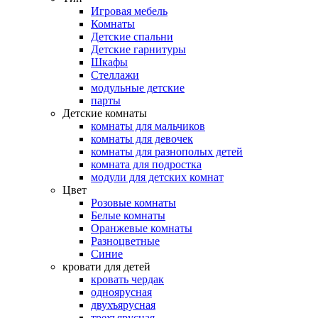
Игровая мебель
Комнаты
Детские спальни
Детские гарнитуры
Шкафы
Стеллажи
модульные детские
парты
Детские комнаты
комнаты для мальчиков
комнаты для девочек
комнаты для разнополых детей
комната для подростка
модули для детских комнат
Цвет
Розовые комнаты
Белые комнаты
Оранжевые комнаты
Разноцветные
Синие
кровати для детей
кровать чердак
одноярусная
двухъярусная
трехъярусная