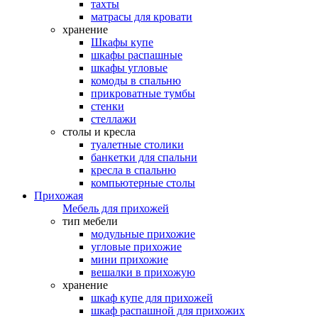
тахты
матрасы для кровати
хранение
Шкафы купе
шкафы распашные
шкафы угловые
комоды в спальню
прикроватные тумбы
стенки
стеллажи
столы и кресла
туалетные столики
банкетки для спальни
кресла в спальню
компьютерные столы
Прихожая
Мебель для прихожей
тип мебели
модульные прихожие
угловые прихожие
мини прихожие
вешалки в прихожую
хранение
шкаф купе для прихожей
шкаф распашной для прихожих