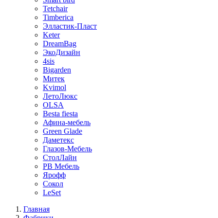
Tetchair
Timberica
Элластик-Пласт
Keter
DreamBag
ЭкоДизайн
4sis
Bigarden
Митек
Kvimol
ЛетоЛюкс
OLSA
Besta fiesta
Афина-мебель
Green Glade
Даметекс
Глазов-Мебель
СтолЛайн
РВ Мебель
Ярофф
Сокол
LeSet
Главная
Фабрики