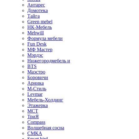
Антарес
Домотека
Тайга
Green mebel
НК-Мебель
Mebwill
Формула мебели
Fun Desk
МФ Мастер
Мэрдэс
Нижегородмебель и
BTS
Маэстро
Боровичи
Арника
М-Стиль
Levmar
Мебель-Холдинг
Этажерка
МСТ
ТриЯ
Compass
Волшебная сосна
СМКА
Smart bird