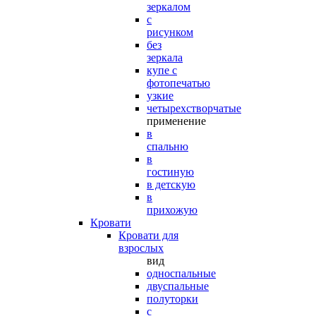
зеркалом
с
рисунком
без
зеркала
купе с
фотопечатью
узкие
четырехстворчатые
применение
в
спальню
в
гостиную
в детскую
в
прихожую
Кровати
Кровати для
взрослых
вид
односпальные
двуспальные
полуторки
с