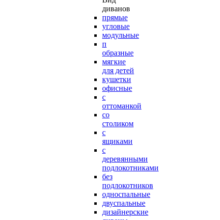
диванов
прямые
угловые
модульные
п
образные
мягкие
для детей
кушетки
офисные
с
оттоманкой
со
столиком
с
ящиками
с
деревянными
подлокотниками
без
подлокотников
односпальные
двуспальные
дизайнерские