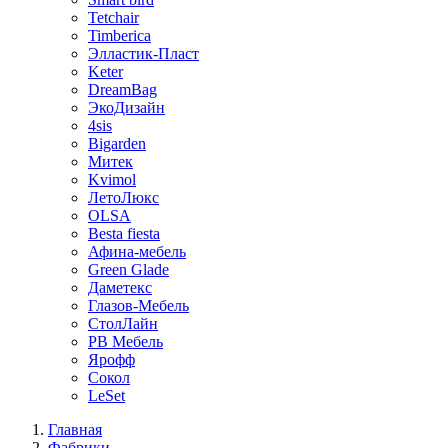
Tetchair
Timberica
Элластик-Пласт
Keter
DreamBag
ЭкоДизайн
4sis
Bigarden
Митек
Kvimol
ЛетоЛюкс
OLSA
Besta fiesta
Афина-мебель
Green Glade
Даметекс
Глазов-Мебель
СтолЛайн
РВ Мебель
Ярофф
Сокол
LeSet
Главная
Фабрики