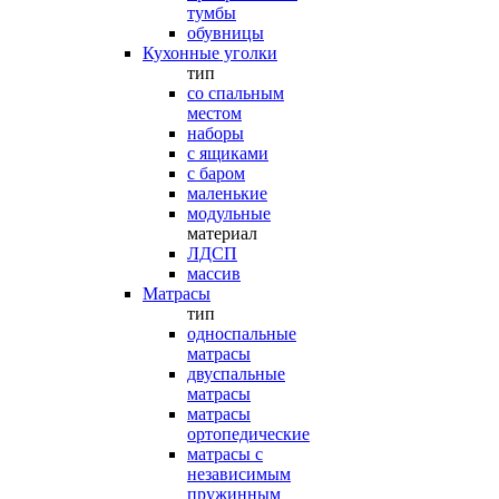
тумбы
обувницы
Кухонные уголки
тип
со спальным
местом
наборы
с ящиками
с баром
маленькие
модульные
материал
ЛДСП
массив
Матрасы
тип
односпальные
матрасы
двуспальные
матрасы
матрасы
ортопедические
матрасы с
независимым
пружинным