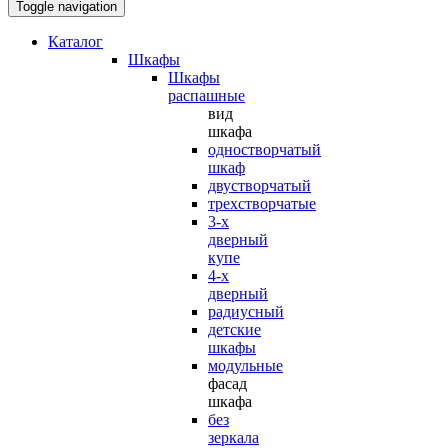
Toggle navigation
Каталог
Шкафы
Шкафы
распашные
вид
шкафа
одностворчатый
шкаф
двустворчатый
трехстворчатые
3-х
дверный
купе
4-х
дверный
радиусный
детские
шкафы
модульные
фасад
шкафа
без
зеркала