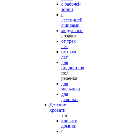
с рабочей
зоной
с
лестницей
ящиками
модульные
возраст
от трех
лет
от пяти
лет
для
подростков
пол
ребенка
для
мальчика
для
девочки
Детские
кровати
тип
кровати
домики
с