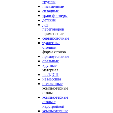
группы
письменные
складные
трансформеры
детские
для
переговоров
применение
сервировочные
туалетные
столики
форма столов
прямоугольные
овальные
круглые
материал
из ЛДСП
из массива
стеклянные
компьютерные
столы
компьютерные
столы с
надстройкой
компьютерные