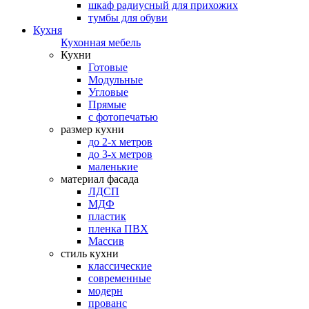
шкаф радиусный для прихожих
тумбы для обуви
Кухня
Кухонная мебель
Кухни
Готовые
Модульные
Угловые
Прямые
с фотопечатью
размер кухни
до 2-х метров
до 3-х метров
маленькие
материал фасада
ЛДСП
МДФ
пластик
пленка ПВХ
Массив
стиль кухни
классические
современные
модерн
прованс