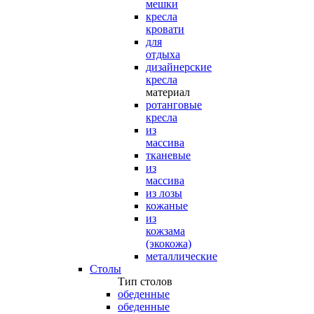
мешки
кресла
кровати
для
отдыха
дизайнерские
кресла
материал
ротанговые
кресла
из
массива
тканевые
из
массива
из лозы
кожаные
из
кожзама
(экокожа)
металлические
Столы
Тип столов
обеденные
обеденные