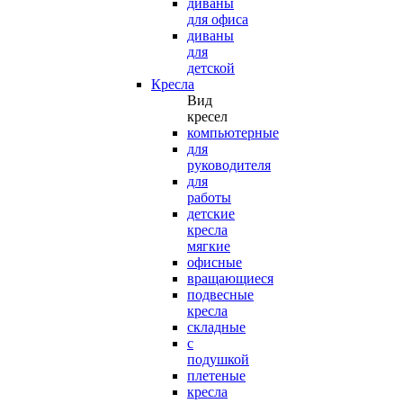
диваны
для офиса
диваны
для
детской
Кресла
Вид
кресел
компьютерные
для
руководителя
для
работы
детские
кресла
мягкие
офисные
вращающиеся
подвесные
кресла
складные
с
подушкой
плетеные
кресла