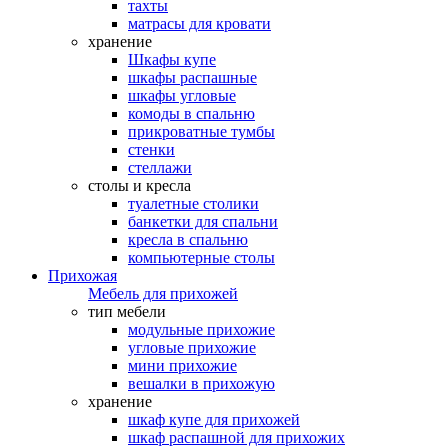
тахты
матрасы для кровати
хранение
Шкафы купе
шкафы распашные
шкафы угловые
комоды в спальню
прикроватные тумбы
стенки
стеллажи
столы и кресла
туалетные столики
банкетки для спальни
кресла в спальню
компьютерные столы
Прихожая
Мебель для прихожей
тип мебели
модульные прихожие
угловые прихожие
мини прихожие
вешалки в прихожую
хранение
шкаф купе для прихожей
шкаф распашной для прихожих