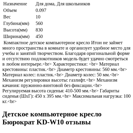
Назначение
Для дома, Для школьников
Объем
0.097
Вес
10
Глубина(мм)
560
Высота(мм)
830
Ширина(мм)
450
Компактное детское компьютерное кресло Итон не займет
много пространства в комнате и организует удобное место для
учебы и занятий творчеством. Благодаря оригинальной форме
и отсутствию подлокотников модель будет удачно смотреться
в любом интерьере.<br> Характеристики: <br> Материал
крестовины: пластик.<br> Диаметр крестовины: 560 мм.<br>
Материал колес: пластик.<br> Диаметр колес: 50 мм.<br>
Механизм регулировки высоты: газлифт.<br> Механизм
качания: пружинно-винтовой без фиксации.<br>
Регулируемая высота сиденья: 410-500 мм.<br> Габариты
сиденья (ШхГ): 450 х 395 мм.<br> Максимальная нагрузка: 100
кг.<br>
Детское компьютерное кресло
Бюрократ KD-W10 отзывы