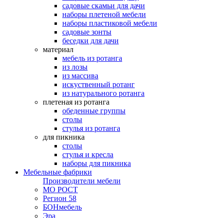
садовые скамьи для дачи
наборы плетеной мебели
наборы пластиковой мебели
садовые зонты
беседки для дачи
материал
мебель из ротанга
из лозы
из массива
искуственный ротанг
из натурального ротанга
плетеная из ротанга
обеденные группы
столы
стулья из ротанга
для пикника
столы
стулья и кресла
наборы для пикника
Мебельные фабрики
Производители мебели
МО РОСТ
Регион 58
БОНмебель
Эра