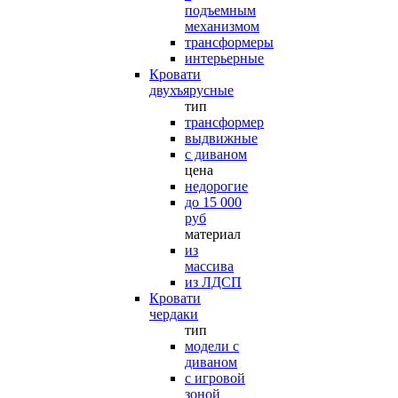
подъемным
механизмом
трансформеры
интерьерные
Кровати
двухъярусные
тип
трансформер
выдвижные
с диваном
цена
недорогие
до 15 000
руб
материал
из
массива
из ЛДСП
Кровати
чердаки
тип
модели с
диваном
с игровой
зоной