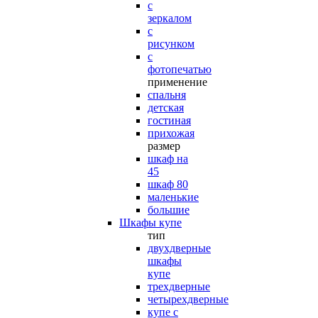
с
зеркалом
с
рисунком
с
фотопечатью
применение
спальня
детская
гостиная
прихожая
размер
шкаф на
45
шкаф 80
маленькие
большие
Шкафы купе
тип
двухдверные
шкафы
купе
трехдверные
четырехдверные
купе с