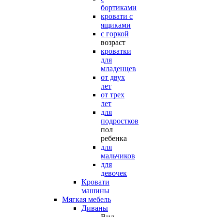
бортиками
кровати с
ящиками
с горкой
возраст
кроватки
для
младенцев
от двух
лет
от трех
лет
для
подростков
пол
ребенка
для
мальчиков
для
девочек
Кровати
машины
Мягкая мебель
Диваны
Вид