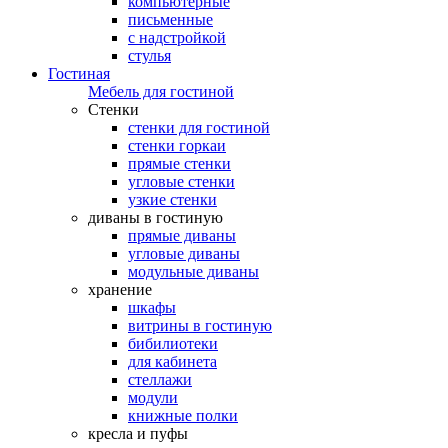
компьютерные
письменные
с надстройкой
стулья
Гостиная
Мебель для гостиной
Стенки
стенки для гостиной
стенки горкаи
прямые стенки
угловые стенки
узкие стенки
диваны в гостиную
прямые диваны
угловые диваны
модульные диваны
хранение
шкафы
витрины в гостиную
бибилиотеки
для кабинета
стеллажи
модули
книжные полки
кресла и пуфы