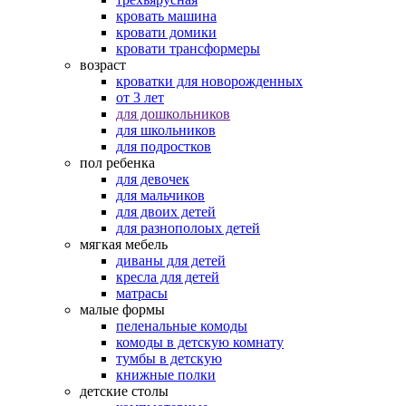
кровать машина
кровати домики
кровати трансформеры
возраст
кроватки для новорожденных
от 3 лет
для дошкольников
для школьников
для подростков
пол ребенка
для девочек
для мальчиков
для двоих детей
для разнополоых детей
мягкая мебель
диваны для детей
кресла для детей
матрасы
малые формы
пеленальные комоды
комоды в детскую комнату
тумбы в детскую
книжные полки
детские столы