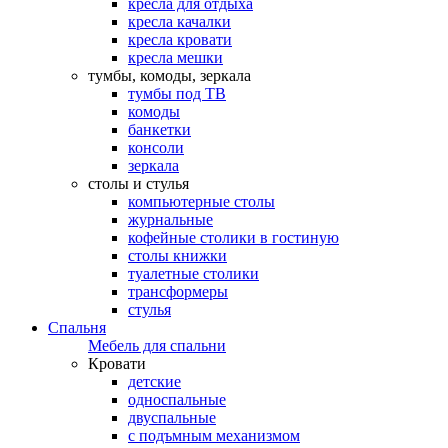
кресла для отдыха
кресла качалки
кресла кровати
кресла мешки
тумбы, комоды, зеркала
тумбы под ТВ
комоды
банкетки
консоли
зеркала
столы и стулья
компьютерные столы
журнальные
кофейные столики в гостиную
столы книжки
туалетные столики
трансформеры
стулья
Спальня
Мебель для спальни
Кровати
детские
односпальные
двуспальные
с подъмным механизмом