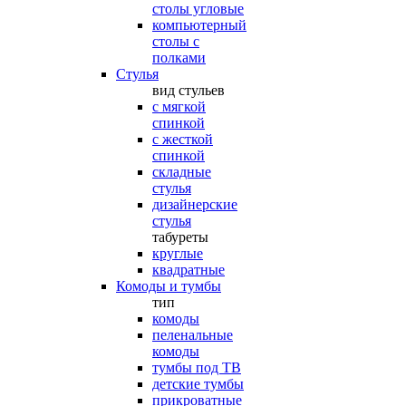
столы угловые
компьютерный
столы с
полками
Стулья
вид стульев
с мягкой
спинкой
с жесткой
спинкой
складные
стулья
дизайнерские
стулья
табуреты
круглые
квадратные
Комоды и тумбы
тип
комоды
пеленальные
комоды
тумбы под ТВ
детские тумбы
прикроватные