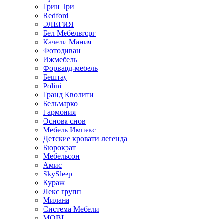
Грин Три
Redford
ЭЛЕГИЯ
Бел Мебельторг
Качели Мания
Фотодиван
Ижмебель
Форвард-мебель
Бештау
Polini
Гранд Кволити
Бельмарко
Гармония
Основа снов
Мебель Импекс
Детские кровати легенда
Бюрократ
Мебельсон
Амис
SkySleep
Кураж
Лекс групп
Милана
Система Мебели
MOBI