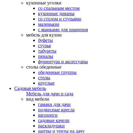
кухонные уголки
со спальным местом
кухонные диваны
со столом и стульями
маленькие
с ящиками для хранения
мебель для кухни
буфеты
стулья
табуреты
пеналы
фурнитура и аксессуары
столы обеденные
обеденные группы
столы
круглые
Садовая мебель
Мебель для дачи и сада
вид мебели
гамаки для дачи
подвесные кресла
шезлонги
садовые качели
раскладушки
шатры и тенты на дачу