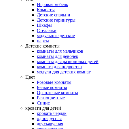
Игровая мебель
Комнаты
Детские спальни
Детские гарнитуры
Шкафы
Стеллажи
модульные детские
парты
Детские комнаты
комнаты для мальчиков
комнаты для девочек
комнаты для разнополых детей
комната для подростка
модули для детских комнат
Цвет
Розовые комнаты
Белые комнаты
Оранжевые комнаты
Разноцветные
Синие
кровати для детей
кровать чердак
одноярусная
двухъярусная
трехъярусная