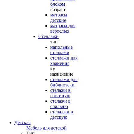
блоком
возраст
матрасы
детские
матрасы для
взрослых
Стеллажи
тип
напольные
стеллажи
стеллажи для
хранения
ку
назначение
стеллажи для
библиотеки
стелажи в
гостиную
стелажи в
спальню
стелалжи в
детскую
Детская
Мебель для детской
Тип