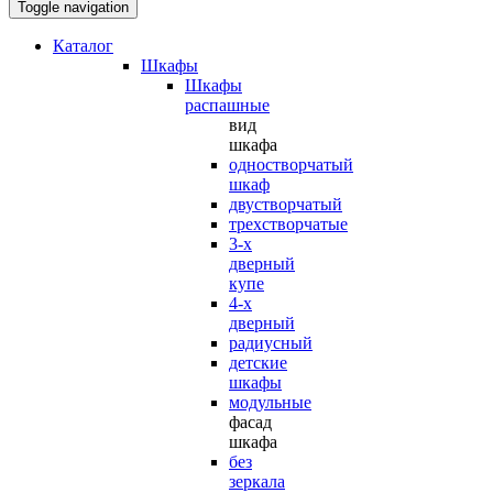
Toggle navigation
Каталог
Шкафы
Шкафы
распашные
вид
шкафа
одностворчатый
шкаф
двустворчатый
трехстворчатые
3-х
дверный
купе
4-х
дверный
радиусный
детские
шкафы
модульные
фасад
шкафа
без
зеркала