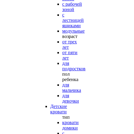
с рабочей
зоной
с
лестницей
ящиками
модульные
возраст
от трех
лет
от пяти
лет
для
подростков
пол
ребенка
для
мальчика
для
девочки
Детские
кровати
тип
кровати
домики
с