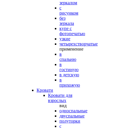
зеркалом
с
рисунком
без
зеркала
купе с
фотопечатью
узкие
четырехстворчатые
применение
в
спальню
в
гостиную
в детскую
в
прихожую
Кровати
Кровати для
взрослых
вид
односпальные
двуспальные
полуторки
с