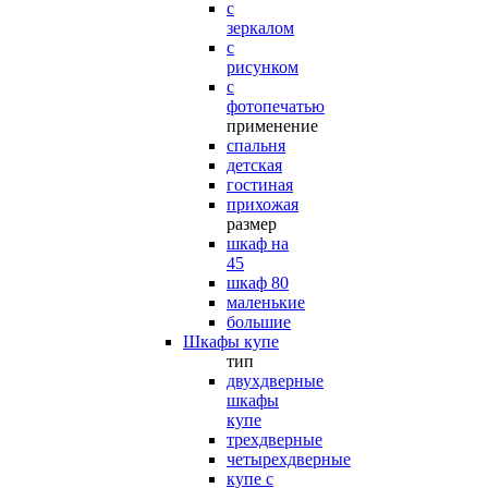
с
зеркалом
с
рисунком
с
фотопечатью
применение
спальня
детская
гостиная
прихожая
размер
шкаф на
45
шкаф 80
маленькие
большие
Шкафы купе
тип
двухдверные
шкафы
купе
трехдверные
четырехдверные
купе с