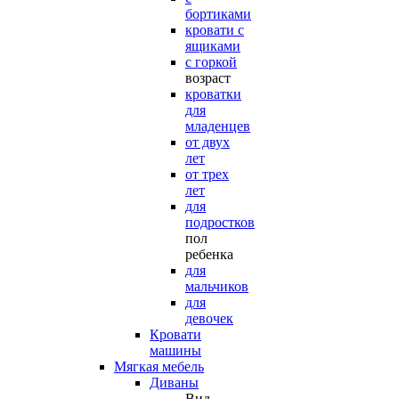
бортиками
кровати с
ящиками
с горкой
возраст
кроватки
для
младенцев
от двух
лет
от трех
лет
для
подростков
пол
ребенка
для
мальчиков
для
девочек
Кровати
машины
Мягкая мебель
Диваны
Вид