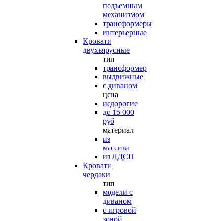
подъемным
механизмом
трансформеры
интерьерные
Кровати
двухъярусные
тип
трансформер
выдвижные
с диваном
цена
недорогие
до 15 000
руб
материал
из
массива
из ЛДСП
Кровати
чердаки
тип
модели с
диваном
с игровой
зоной