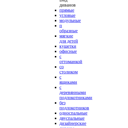
диванов
прямые
угловые
модульные
п
образные
мягкие
для детей
кушетки
офисные
с
оттоманкой
со
столиком
с
ящиками
с
деревянными
подлокотниками
без
подлокотников
односпальные
двуспальные
дизайнерские