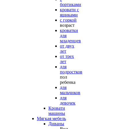
бортиками
кровати с
ящиками
с горкой
возраст
кроватки
для
младенцев
от двух
лет
от трех
лет
для
подростков
пол
ребенка
для
мальчиков
для
девочек
Кровати
машины
Мягкая мебель
Диваны
Вид