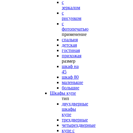
с
зеркалом
с
рисунком
с
фотопечатью
применение
спальня
детская
гостиная
прихожая
размер
шкаф на
45
шкаф 80
маленькие
большие
Шкафы купе
тип
двухдверные
шкафы
купе
трехдверные
четырехдверные
купе с