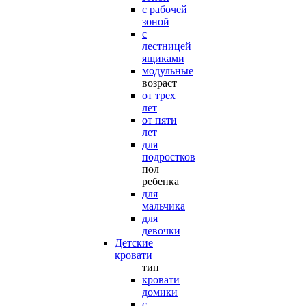
с рабочей
зоной
с
лестницей
ящиками
модульные
возраст
от трех
лет
от пяти
лет
для
подростков
пол
ребенка
для
мальчика
для
девочки
Детские
кровати
тип
кровати
домики
с