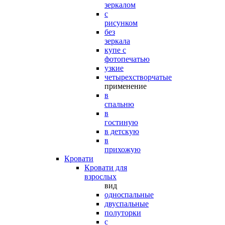
зеркалом
с
рисунком
без
зеркала
купе с
фотопечатью
узкие
четырехстворчатые
применение
в
спальню
в
гостиную
в детскую
в
прихожую
Кровати
Кровати для
взрослых
вид
односпальные
двуспальные
полуторки
с