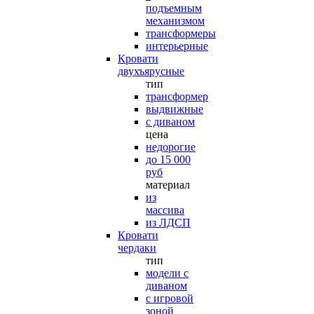
подъемным
механизмом
трансформеры
интерьерные
Кровати
двухъярусные
тип
трансформер
выдвижные
с диваном
цена
недорогие
до 15 000
руб
материал
из
массива
из ЛДСП
Кровати
чердаки
тип
модели с
диваном
с игровой
зоной