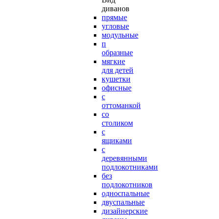
диванов
прямые
угловые
модульные
п
образные
мягкие
для детей
кушетки
офисные
с
оттоманкой
со
столиком
с
ящиками
с
деревянными
подлокотниками
без
подлокотников
односпальные
двуспальные
дизайнерские