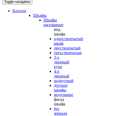
Toggle navigation
Каталог
Шкафы
Шкафы
распашные
вид
шкафа
одностворчатый
шкаф
двустворчатый
трехстворчатые
3-х
дверный
купе
4-х
дверный
радиусный
детские
шкафы
модульные
фасад
шкафа
без
зеркала