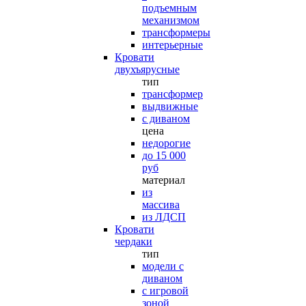
подъемным
механизмом
трансформеры
интерьерные
Кровати
двухъярусные
тип
трансформер
выдвижные
с диваном
цена
недорогие
до 15 000
руб
материал
из
массива
из ЛДСП
Кровати
чердаки
тип
модели с
диваном
с игровой
зоной