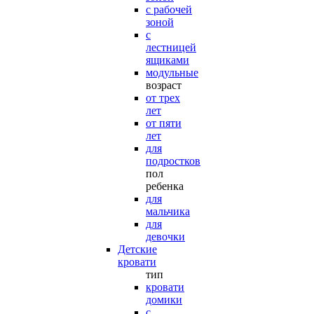
с рабочей
зоной
с
лестницей
ящиками
модульные
возраст
от трех
лет
от пяти
лет
для
подростков
пол
ребенка
для
мальчика
для
девочки
Детские
кровати
тип
кровати
домики
с