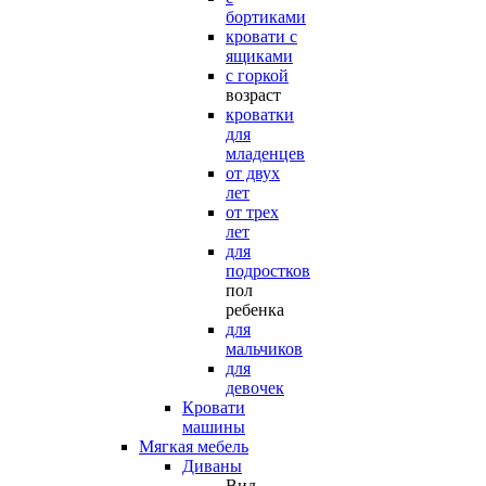
бортиками
кровати с
ящиками
с горкой
возраст
кроватки
для
младенцев
от двух
лет
от трех
лет
для
подростков
пол
ребенка
для
мальчиков
для
девочек
Кровати
машины
Мягкая мебель
Диваны
Вид