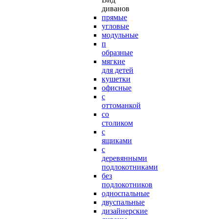
диванов
прямые
угловые
модульные
п
образные
мягкие
для детей
кушетки
офисные
с
оттоманкой
со
столиком
с
ящиками
с
деревянными
подлокотниками
без
подлокотников
односпальные
двуспальные
дизайнерские