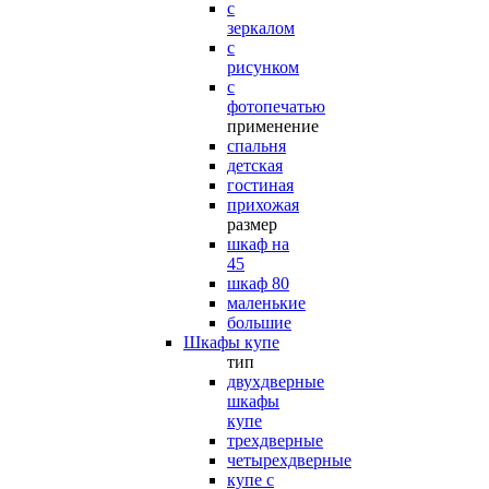
с
зеркалом
с
рисунком
с
фотопечатью
применение
спальня
детская
гостиная
прихожая
размер
шкаф на
45
шкаф 80
маленькие
большие
Шкафы купе
тип
двухдверные
шкафы
купе
трехдверные
четырехдверные
купе с