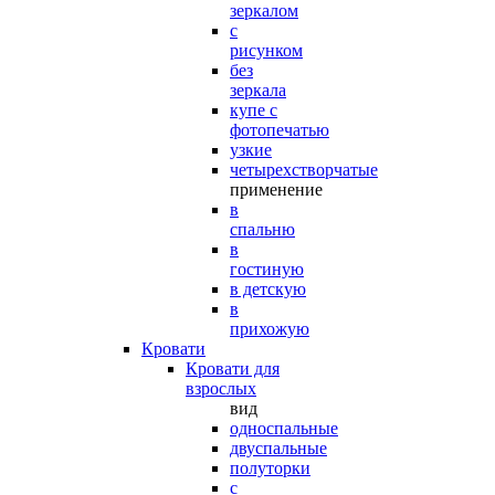
зеркалом
с
рисунком
без
зеркала
купе с
фотопечатью
узкие
четырехстворчатые
применение
в
спальню
в
гостиную
в детскую
в
прихожую
Кровати
Кровати для
взрослых
вид
односпальные
двуспальные
полуторки
с