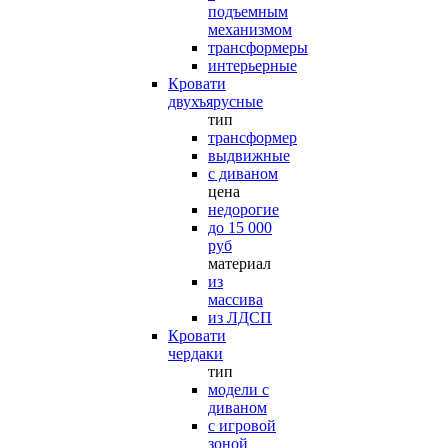
подъемным
механизмом
трансформеры
интерьерные
Кровати
двухъярусные
тип
трансформер
выдвижные
с диваном
цена
недорогие
до 15 000
руб
материал
из
массива
из ЛДСП
Кровати
чердаки
тип
модели с
диваном
с игровой
зоной