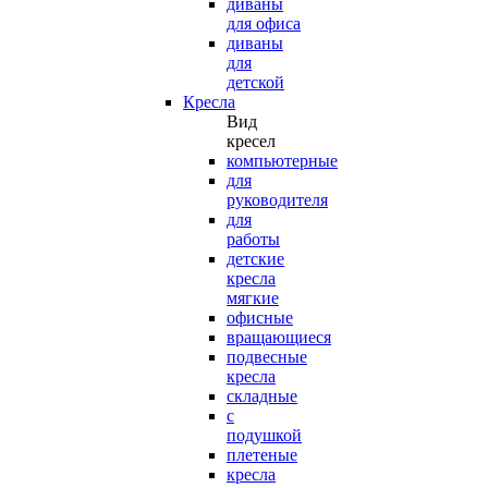
диваны
для офиса
диваны
для
детской
Кресла
Вид
кресел
компьютерные
для
руководителя
для
работы
детские
кресла
мягкие
офисные
вращающиеся
подвесные
кресла
складные
с
подушкой
плетеные
кресла