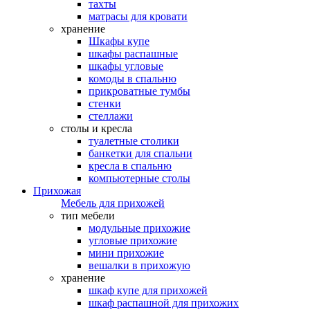
тахты
матрасы для кровати
хранение
Шкафы купе
шкафы распашные
шкафы угловые
комоды в спальню
прикроватные тумбы
стенки
стеллажи
столы и кресла
туалетные столики
банкетки для спальни
кресла в спальню
компьютерные столы
Прихожая
Мебель для прихожей
тип мебели
модульные прихожие
угловые прихожие
мини прихожие
вешалки в прихожую
хранение
шкаф купе для прихожей
шкаф распашной для прихожих