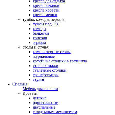
кресла для отдыха
кресла качалки
кресла кровати
кресла мешки
тумбы, комоды, зеркала
тумбы под ТВ
комоды
банкетки
консоли
зеркала
столы и стулья
компьютерные столы
журнальные
кофейные столики в гостиную
столы книжки
туалетные столики
трансформеры
стулья
Спальня
Мебель для спальни
Кровати
детские
односпальные
двуспальные
с подъмным механизмом