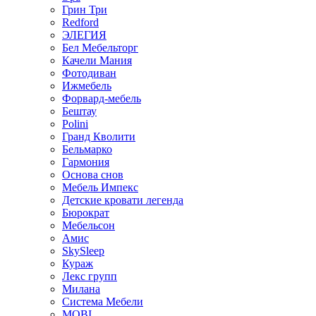
Грин Три
Redford
ЭЛЕГИЯ
Бел Мебельторг
Качели Мания
Фотодиван
Ижмебель
Форвард-мебель
Бештау
Polini
Гранд Кволити
Бельмарко
Гармония
Основа снов
Мебель Импекс
Детские кровати легенда
Бюрократ
Мебельсон
Амис
SkySleep
Кураж
Лекс групп
Милана
Система Мебели
MOBI