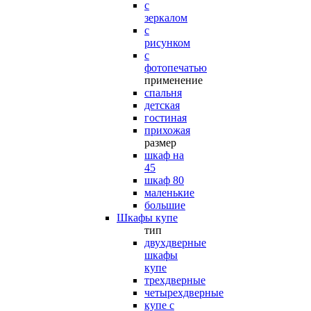
с
зеркалом
с
рисунком
с
фотопечатью
применение
спальня
детская
гостиная
прихожая
размер
шкаф на
45
шкаф 80
маленькие
большие
Шкафы купе
тип
двухдверные
шкафы
купе
трехдверные
четырехдверные
купе с