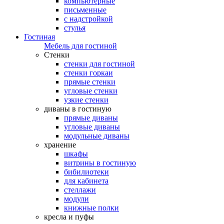
компьютерные
письменные
с надстройкой
стулья
Гостиная
Мебель для гостиной
Стенки
стенки для гостиной
стенки горкаи
прямые стенки
угловые стенки
узкие стенки
диваны в гостиную
прямые диваны
угловые диваны
модульные диваны
хранение
шкафы
витрины в гостиную
бибилиотеки
для кабинета
стеллажи
модули
книжные полки
кресла и пуфы