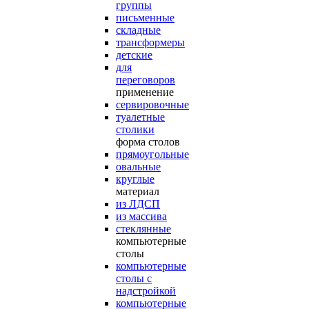
группы
письменные
складные
трансформеры
детские
для
переговоров
применение
сервировочные
туалетные
столики
форма столов
прямоугольные
овальные
круглые
материал
из ЛДСП
из массива
стеклянные
компьютерные
столы
компьютерные
столы с
надстройкой
компьютерные