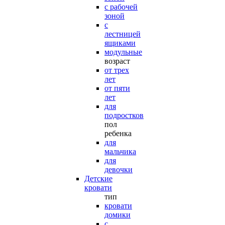
с рабочей
зоной
с
лестницей
ящиками
модульные
возраст
от трех
лет
от пяти
лет
для
подростков
пол
ребенка
для
мальчика
для
девочки
Детские
кровати
тип
кровати
домики
с