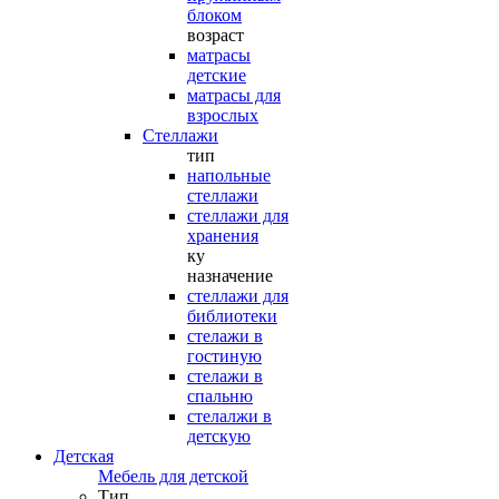
блоком
возраст
матрасы
детские
матрасы для
взрослых
Стеллажи
тип
напольные
стеллажи
стеллажи для
хранения
ку
назначение
стеллажи для
библиотеки
стелажи в
гостиную
стелажи в
спальню
стелалжи в
детскую
Детская
Мебель для детской
Тип