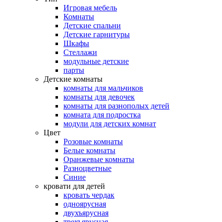
Игровая мебель
Комнаты
Детские спальни
Детские гарнитуры
Шкафы
Стеллажи
модульные детские
парты
Детские комнаты
комнаты для мальчиков
комнаты для девочек
комнаты для разнополых детей
комната для подростка
модули для детских комнат
Цвет
Розовые комнаты
Белые комнаты
Оранжевые комнаты
Разноцветные
Синие
кровати для детей
кровать чердак
одноярусная
двухъярусная
трехъярусная