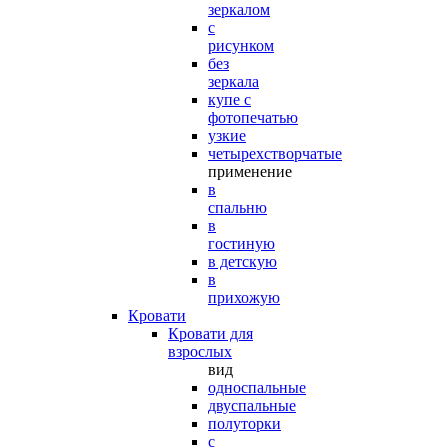
зеркалом
с
рисунком
без
зеркала
купе с
фотопечатью
узкие
четырехстворчатые
применение
в
спальню
в
гостиную
в детскую
в
прихожую
Кровати
Кровати для
взрослых
вид
односпальные
двуспальные
полуторки
с