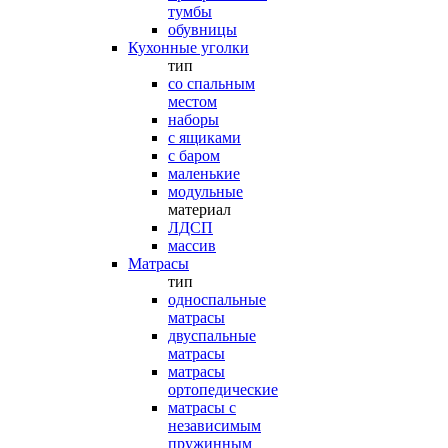
тумбы
обувницы
Кухонные уголки
тип
со спальным
местом
наборы
с ящиками
с баром
маленькие
модульные
материал
ЛДСП
массив
Матрасы
тип
односпальные
матрасы
двуспальные
матрасы
матрасы
ортопедические
матрасы с
независимым
пружинным