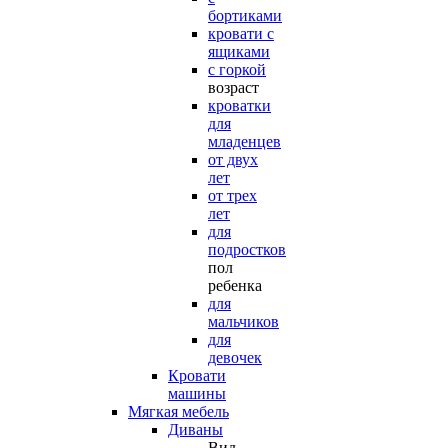
бортиками
кровати с
ящиками
с горкой
возраст
кроватки
для
младенцев
от двух
лет
от трех
лет
для
подростков
пол
ребенка
для
мальчиков
для
девочек
Кровати
машины
Мягкая мебель
Диваны
Вид