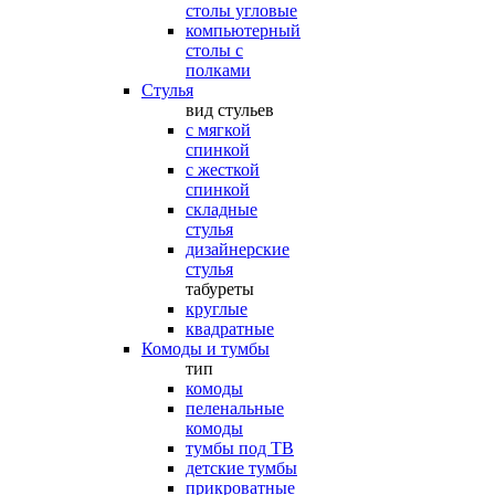
столы угловые
компьютерный
столы с
полками
Стулья
вид стульев
с мягкой
спинкой
с жесткой
спинкой
складные
стулья
дизайнерские
стулья
табуреты
круглые
квадратные
Комоды и тумбы
тип
комоды
пеленальные
комоды
тумбы под ТВ
детские тумбы
прикроватные