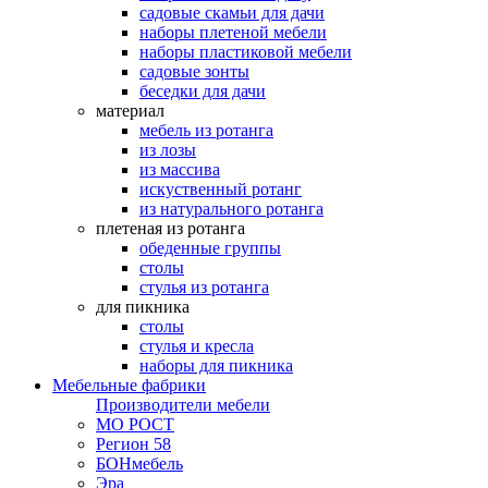
садовые скамьи для дачи
наборы плетеной мебели
наборы пластиковой мебели
садовые зонты
беседки для дачи
материал
мебель из ротанга
из лозы
из массива
искуственный ротанг
из натурального ротанга
плетеная из ротанга
обеденные группы
столы
стулья из ротанга
для пикника
столы
стулья и кресла
наборы для пикника
Мебельные фабрики
Производители мебели
МО РОСТ
Регион 58
БОНмебель
Эра