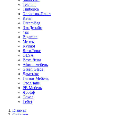
Tetchair
Timberica
Элластик-Пласт
Keter
DreamBag
ЭкоДизайн
4sis
Bigarden
Митек
Kvimol
ЛетоЛюкс
OLSA
Besta fiesta
Афина-мебель
Green Glade
Даметекс
Глазов-Мебель
СтолЛайн
РВ Мебель
Ярофф
Сокол
LeSet
Главная
Фабрики