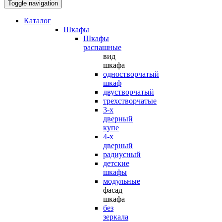
Toggle navigation
Каталог
Шкафы
Шкафы
распашные
вид
шкафа
одностворчатый
шкаф
двустворчатый
трехстворчатые
3-х
дверный
купе
4-х
дверный
радиусный
детские
шкафы
модульные
фасад
шкафа
без
зеркала