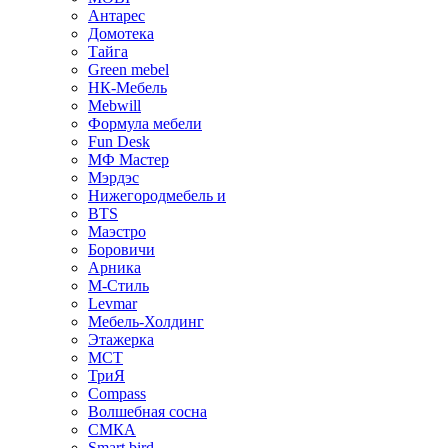
Антарес
Домотека
Тайга
Green mebel
НК-Мебель
Mebwill
Формула мебели
Fun Desk
МФ Мастер
Мэрдэс
Нижегородмебель и
BTS
Маэстро
Боровичи
Арника
М-Стиль
Levmar
Мебель-Холдинг
Этажерка
МСТ
ТриЯ
Compass
Волшебная сосна
СМКА
Smart bird