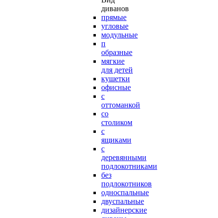
диванов
прямые
угловые
модульные
п
образные
мягкие
для детей
кушетки
офисные
с
оттоманкой
со
столиком
с
ящиками
с
деревянными
подлокотниками
без
подлокотников
односпальные
двуспальные
дизайнерские