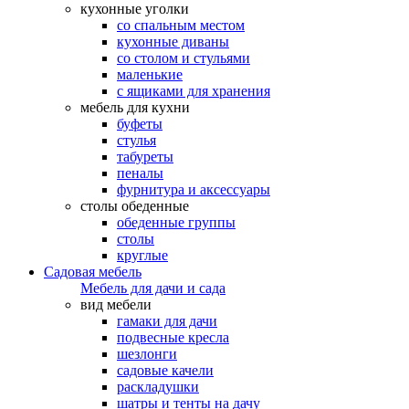
кухонные уголки
со спальным местом
кухонные диваны
со столом и стульями
маленькие
с ящиками для хранения
мебель для кухни
буфеты
стулья
табуреты
пеналы
фурнитура и аксессуары
столы обеденные
обеденные группы
столы
круглые
Садовая мебель
Мебель для дачи и сада
вид мебели
гамаки для дачи
подвесные кресла
шезлонги
садовые качели
раскладушки
шатры и тенты на дачу