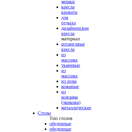
мешки
кресла
кровати
для
отдыха
дизайнерские
кресла
материал
ротанговые
кресла
из
массива
тканевые
из
массива
из лозы
кожаные
из
кожзама
(экокожа)
металлические
Столы
Тип столов
обеденные
обеденные