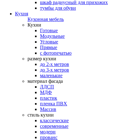
шкаф радиусный для прихожих
тумбы для обуви
Кухня
Кухонная мебель
Кухни
Готовые
Модульные
Угловые
Прямые
с фотопечатью
размер кухни
до 2-х метров
до 3-х метров
маленькие
материал фасада
ЛДСП
МДФ
пластик
пленка ПВХ
Массив
стиль кухни
классические
современные
модерн
прованс