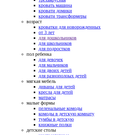
кровать машина
кровати домики
кровати трансформеры
возраст
кроватки для новорожденных
от 3 лет
для дошкольников
для школьников
для подростков
пол ребенка
для девочек
для мальчиков
для двоих детей
для разнополоых детей
мягкая мебель
диваны для детей
кресла для детей
матрасы
малые формы
пеленальные комоды
комоды в детскую комнату
тумбы в детскую
книжные полки
детские столы