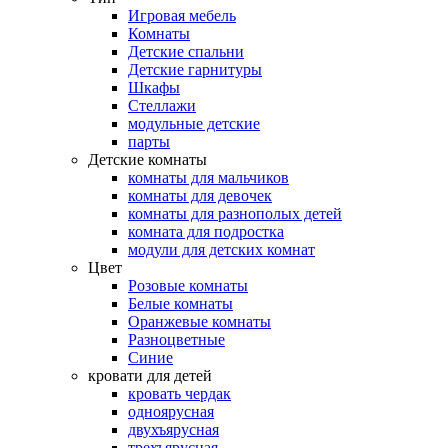
Игровая мебель
Комнаты
Детские спальни
Детские гарнитуры
Шкафы
Стеллажи
модульные детские
парты
Детские комнаты
комнаты для мальчиков
комнаты для девочек
комнаты для разнополых детей
комната для подростка
модули для детских комнат
Цвет
Розовые комнаты
Белые комнаты
Оранжевые комнаты
Разноцветные
Синие
кровати для детей
кровать чердак
одноярусная
двухъярусная
трехъярусная