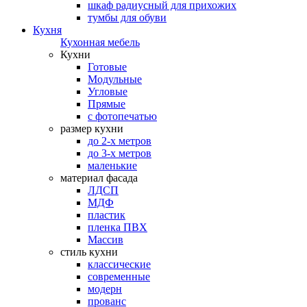
шкаф радиусный для прихожих
тумбы для обуви
Кухня
Кухонная мебель
Кухни
Готовые
Модульные
Угловые
Прямые
с фотопечатью
размер кухни
до 2-х метров
до 3-х метров
маленькие
материал фасада
ЛДСП
МДФ
пластик
пленка ПВХ
Массив
стиль кухни
классические
современные
модерн
прованс