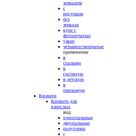
зеркалом
с
рисунком
без
зеркала
купе с
фотопечатью
узкие
четырехстворчатые
применение
в
спальню
в
гостиную
в детскую
в
прихожую
Кровати
Кровати для
взрослых
вид
односпальные
двуспальные
полуторки
с