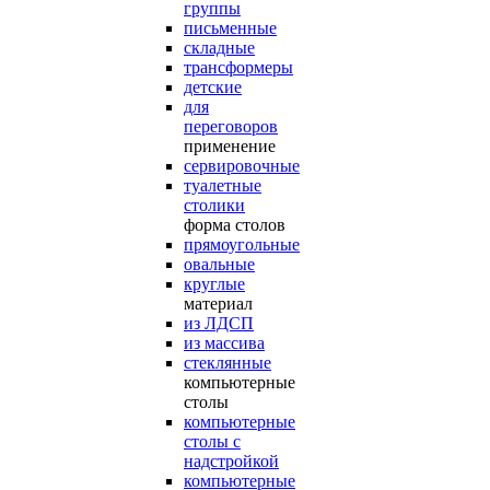
группы
письменные
складные
трансформеры
детские
для
переговоров
применение
сервировочные
туалетные
столики
форма столов
прямоугольные
овальные
круглые
материал
из ЛДСП
из массива
стеклянные
компьютерные
столы
компьютерные
столы с
надстройкой
компьютерные