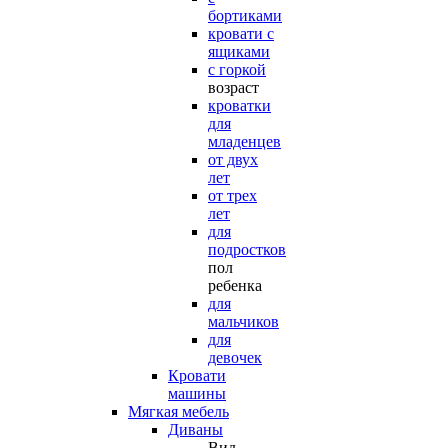
бортиками
кровати с
ящиками
с горкой
возраст
кроватки
для
младенцев
от двух
лет
от трех
лет
для
подростков
пол
ребенка
для
мальчиков
для
девочек
Кровати
машины
Мягкая мебель
Диваны
Вид