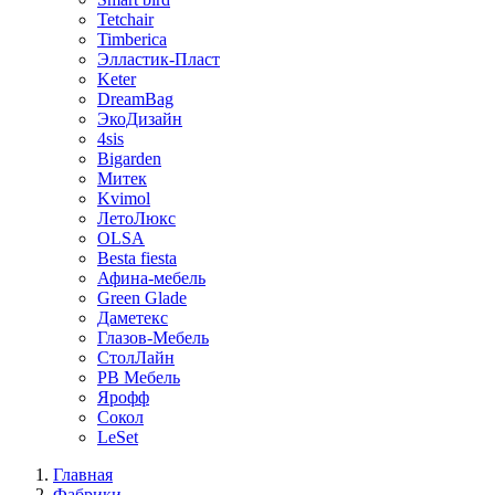
Tetchair
Timberica
Элластик-Пласт
Keter
DreamBag
ЭкоДизайн
4sis
Bigarden
Митек
Kvimol
ЛетоЛюкс
OLSA
Besta fiesta
Афина-мебель
Green Glade
Даметекс
Глазов-Мебель
СтолЛайн
РВ Мебель
Ярофф
Сокол
LeSet
Главная
Фабрики