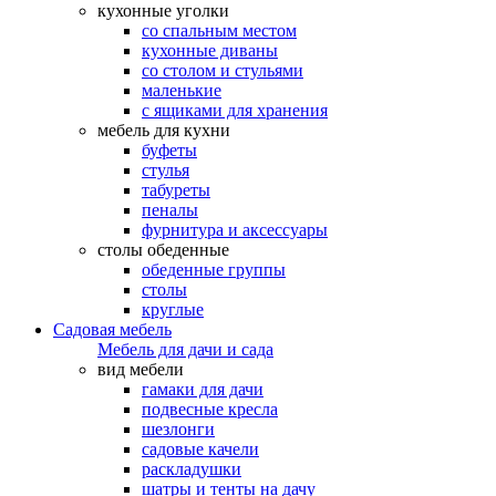
кухонные уголки
со спальным местом
кухонные диваны
со столом и стульями
маленькие
с ящиками для хранения
мебель для кухни
буфеты
стулья
табуреты
пеналы
фурнитура и аксессуары
столы обеденные
обеденные группы
столы
круглые
Садовая мебель
Мебель для дачи и сада
вид мебели
гамаки для дачи
подвесные кресла
шезлонги
садовые качели
раскладушки
шатры и тенты на дачу