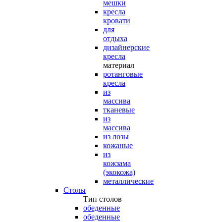
мешки
кресла
кровати
для
отдыха
дизайнерские
кресла
материал
ротанговые
кресла
из
массива
тканевые
из
массива
из лозы
кожаные
из
кожзама
(экокожа)
металлические
Столы
Тип столов
обеденные
обеденные