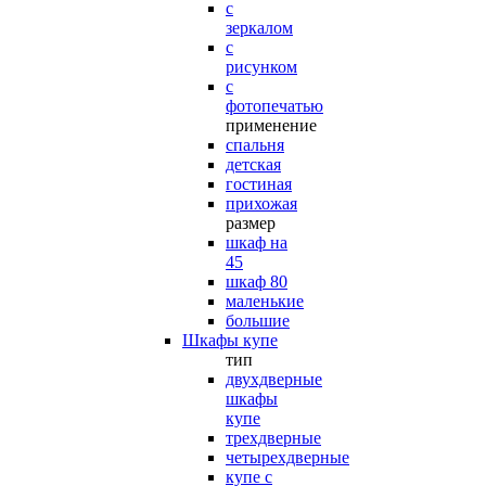
с
зеркалом
с
рисунком
с
фотопечатью
применение
спальня
детская
гостиная
прихожая
размер
шкаф на
45
шкаф 80
маленькие
большие
Шкафы купе
тип
двухдверные
шкафы
купе
трехдверные
четырехдверные
купе с