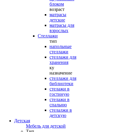
блоком
возраст
матрасы
детские
матрасы для
взрослых
Стеллажи
тип
напольные
стеллажи
стеллажи для
хранения
ку
назначение
стеллажи для
библиотеки
стелажи в
гостиную
стелажи в
спальню
стелалжи в
детскую
Детская
Мебель для детской
Тип