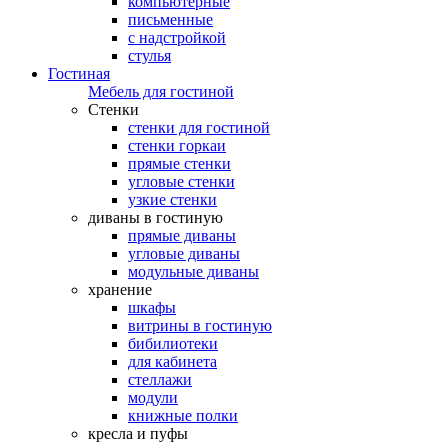
компьютерные
письменные
с надстройкой
стулья
Гостиная
Мебель для гостиной
Стенки
стенки для гостиной
стенки горкаи
прямые стенки
угловые стенки
узкие стенки
диваны в гостиную
прямые диваны
угловые диваны
модульные диваны
хранение
шкафы
витрины в гостиную
бибилиотеки
для кабинета
стеллажи
модули
книжные полки
кресла и пуфы