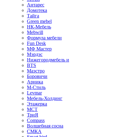
Антарес
Домотека
Тайга
Green mebel
НК-Мебель
Mebwill
Формула мебели
Fun Desk
МФ Мастер
Мэрдэс
Нижегородмебель и
BTS
Маэстро
Боровичи
Арника
М-Стиль
Levmar
Мебель-Холдинг
Этажерка
МСТ
ТриЯ
Compass
Волшебная сосна
СМКА
Smart bird