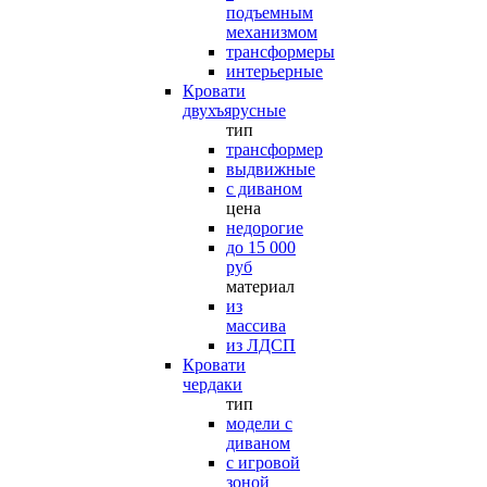
подъемным
механизмом
трансформеры
интерьерные
Кровати
двухъярусные
тип
трансформер
выдвижные
с диваном
цена
недорогие
до 15 000
руб
материал
из
массива
из ЛДСП
Кровати
чердаки
тип
модели с
диваном
с игровой
зоной