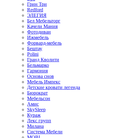
Грин Три
Redford
ЭЛЕГИЯ
Бел Мебельторг
Качели Мания
Фотодиван
Ижмебель
Форвард-мебель
Бештау
Polini
Гранд Кволити
Бельмарко
Гармония
Основа снов
Мебель Импекс
Детские кровати легенда
Бюрократ
Мебельсон
Амис
SkySleep
Кураж
Лекс групп
Милана
Система Мебели
MOBI