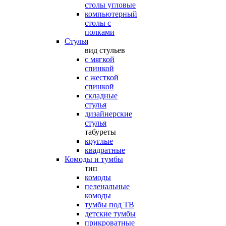
столы угловые
компьютерный
столы с
полками
Стулья
вид стульев
с мягкой
спинкой
с жесткой
спинкой
складные
стулья
дизайнерские
стулья
табуреты
круглые
квадратные
Комоды и тумбы
тип
комоды
пеленальные
комоды
тумбы под ТВ
детские тумбы
прикроватные