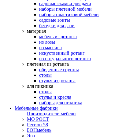
садовые скамьи для дачи
наборы плетеной мебели
наборы пластиковой мебели
садовые зонты
беседки для дачи
материал
мебель из ротанга
из лозы
из массива
искуственный ротанг
из натурального ротанга
плетеная из ротанга
обеденные группы
столы
стулья из ротанга
для пикника
столы
стулья и кресла
наборы для пикника
Мебельные фабрики
Производители мебели
МО РОСТ
Регион 58
БОНмебель
Эра