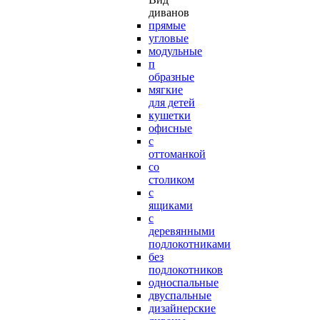
диванов
прямые
угловые
модульные
п
образные
мягкие
для детей
кушетки
офисные
с
оттоманкой
со
столиком
с
ящиками
с
деревянными
подлокотниками
без
подлокотников
односпальные
двуспальные
дизайнерские