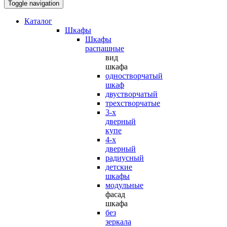
Toggle navigation
Каталог
Шкафы
Шкафы
распашные
вид
шкафа
одностворчатый
шкаф
двустворчатый
трехстворчатые
3-х
дверный
купе
4-х
дверный
радиусный
детские
шкафы
модульные
фасад
шкафа
без
зеркала