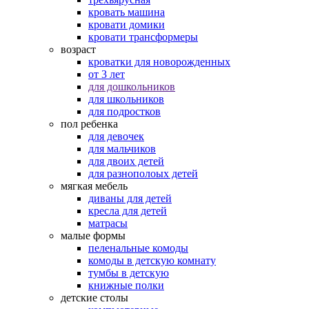
кровать машина
кровати домики
кровати трансформеры
возраст
кроватки для новорожденных
от 3 лет
для дошкольников
для школьников
для подростков
пол ребенка
для девочек
для мальчиков
для двоих детей
для разнополоых детей
мягкая мебель
диваны для детей
кресла для детей
матрасы
малые формы
пеленальные комоды
комоды в детскую комнату
тумбы в детскую
книжные полки
детские столы