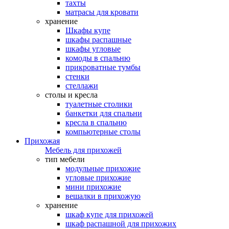
тахты
матрасы для кровати
хранение
Шкафы купе
шкафы распашные
шкафы угловые
комоды в спальню
прикроватные тумбы
стенки
стеллажи
столы и кресла
туалетные столики
банкетки для спальни
кресла в спальню
компьютерные столы
Прихожая
Мебель для прихожей
тип мебели
модульные прихожие
угловые прихожие
мини прихожие
вешалки в прихожую
хранение
шкаф купе для прихожей
шкаф распашной для прихожих