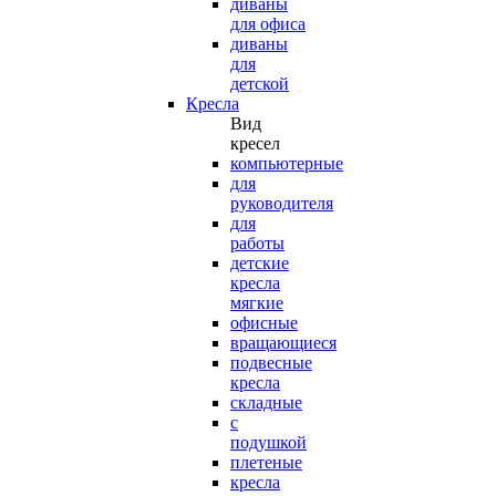
диваны
для офиса
диваны
для
детской
Кресла
Вид
кресел
компьютерные
для
руководителя
для
работы
детские
кресла
мягкие
офисные
вращающиеся
подвесные
кресла
складные
с
подушкой
плетеные
кресла