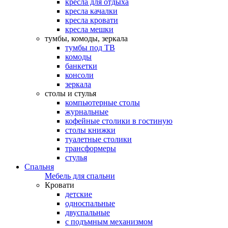
кресла для отдыха
кресла качалки
кресла кровати
кресла мешки
тумбы, комоды, зеркала
тумбы под ТВ
комоды
банкетки
консоли
зеркала
столы и стулья
компьютерные столы
журнальные
кофейные столики в гостиную
столы книжки
туалетные столики
трансформеры
стулья
Спальня
Мебель для спальни
Кровати
детские
односпальные
двуспальные
с подъмным механизмом