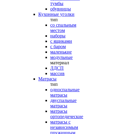
тумбы
обувницы
Кухонные уголки
тип
со спальным
местом
наборы
с ящиками
с баром
маленькие
модульные
материал
ЛДСП
массив
Матрасы
тип
односпальные
матрасы
двуспальные
матрасы
матрасы
ортопедические
матрасы с
независимым
пружинным