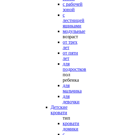
с рабочей
зоной
с
лестницей
ящиками
модульные
возраст
от трех
лет
от пяти
лет
для
подростков
пол
ребенка
для
мальчика
для
девочки
Детские
кровати
тип
кровати
домики
с