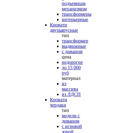
подъемным
механизмом
трансформеры
интерьерные
Кровати
двухъярусные
тип
трансформер
выдвижные
с диваном
цена
недорогие
до 15 000
руб
материал
из
массива
из ЛДСП
Кровати
чердаки
тип
модели с
диваном
с игровой
зоной