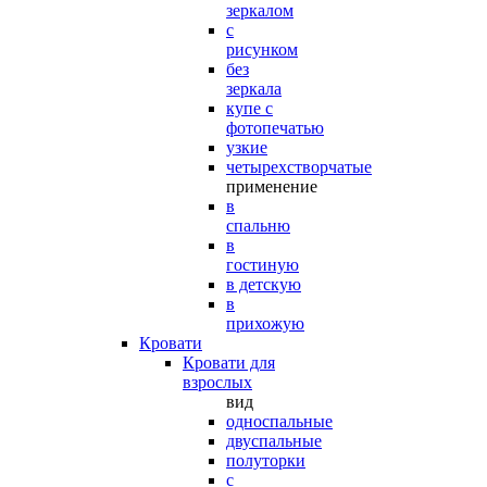
зеркалом
с
рисунком
без
зеркала
купе с
фотопечатью
узкие
четырехстворчатые
применение
в
спальню
в
гостиную
в детскую
в
прихожую
Кровати
Кровати для
взрослых
вид
односпальные
двуспальные
полуторки
с