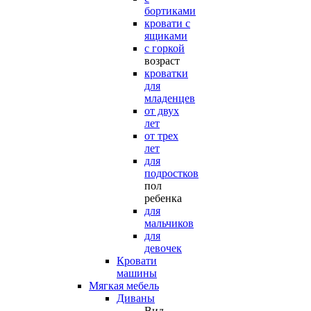
бортиками
кровати с
ящиками
с горкой
возраст
кроватки
для
младенцев
от двух
лет
от трех
лет
для
подростков
пол
ребенка
для
мальчиков
для
девочек
Кровати
машины
Мягкая мебель
Диваны
Вид