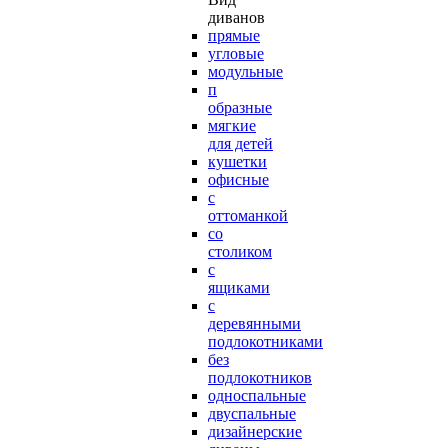
диванов
прямые
угловые
модульные
п
образные
мягкие
для детей
кушетки
офисные
с
оттоманкой
со
столиком
с
ящиками
с
деревянными
подлокотниками
без
подлокотников
односпальные
двуспальные
дизайнерские