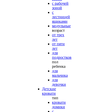
с рабочей
зоной
с
лестницей
ящиками
модульные
возраст
от трех
лет
от пяти
лет
для
подростков
пол
ребенка
для
мальчика
для
девочки
Детские
кровати
тип
кровати
домики
с