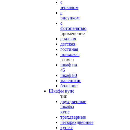
с
зеркалом
с
рисунком
с
фотопечатью
применение
спальня
детская
гостиная
прихожая
размер
шкаф на
45
шкаф 80
маленькие
большие
Шкафы купе
тип
двухдверные
шкафы
купе
трехдверные
четырехдверные
купе с