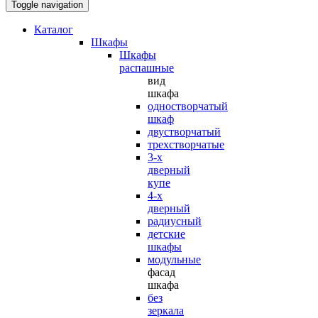
Toggle navigation
Каталог
Шкафы
Шкафы
распашные
вид
шкафа
одностворчатый
шкаф
двустворчатый
трехстворчатые
3-х
дверный
купе
4-х
дверный
радиусный
детские
шкафы
модульные
фасад
шкафа
без
зеркала