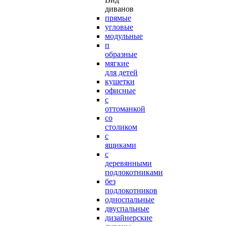
диванов
прямые
угловые
модульные
п
образные
мягкие
для детей
кушетки
офисные
с
оттоманкой
со
столиком
с
ящиками
с
деревянными
подлокотниками
без
подлокотников
односпальные
двуспальные
дизайнерские