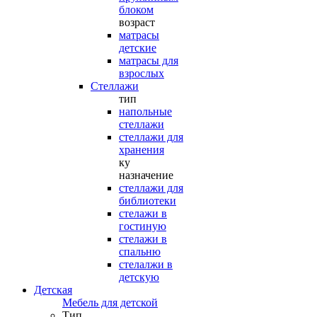
блоком
возраст
матрасы
детские
матрасы для
взрослых
Стеллажи
тип
напольные
стеллажи
стеллажи для
хранения
ку
назначение
стеллажи для
библиотеки
стелажи в
гостиную
стелажи в
спальню
стелалжи в
детскую
Детская
Мебель для детской
Тип