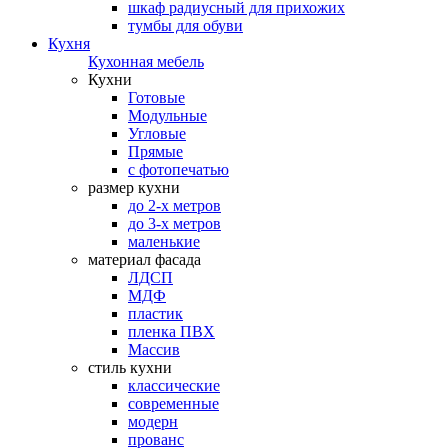
шкаф радиусный для прихожих
тумбы для обуви
Кухня
Кухонная мебель
Кухни
Готовые
Модульные
Угловые
Прямые
с фотопечатью
размер кухни
до 2-х метров
до 3-х метров
маленькие
материал фасада
ЛДСП
МДФ
пластик
пленка ПВХ
Массив
стиль кухни
классические
современные
модерн
прованс