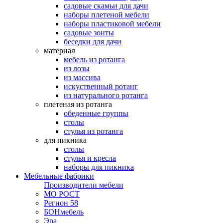
садовые скамьи для дачи
наборы плетеной мебели
наборы пластиковой мебели
садовые зонты
беседки для дачи
материал
мебель из ротанга
из лозы
из массива
искуственный ротанг
из натурального ротанга
плетеная из ротанга
обеденные группы
столы
стулья из ротанга
для пикника
столы
стулья и кресла
наборы для пикника
Мебельные фабрики
Производители мебели
МО РОСТ
Регион 58
БОНмебель
Эра