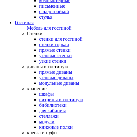
компьютерные
письменные
с надстройкой
стулья
Гостиная
Мебель для гостиной
Стенки
стенки для гостиной
стенки горкаи
прямые стенки
угловые стенки
узкие стенки
диваны в гостиную
прямые диваны
угловые диваны
модульные диваны
хранение
шкафы
витрины в гостиную
бибилиотеки
для кабинета
стеллажи
модули
книжные полки
кресла и пуфы