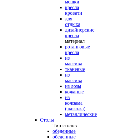
мешки
кресла
кровати
для
отдыха
дизайнерские
кресла
материал
ротанговые
кресла
из
массива
тканевые
из
массива
из лозы
кожаные
из
кожзама
(экокожа)
металлические
Столы
Тип столов
обеденные
обеденные