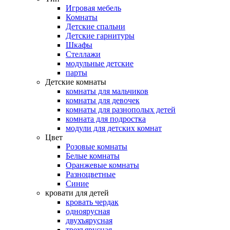
Игровая мебель
Комнаты
Детские спальни
Детские гарнитуры
Шкафы
Стеллажи
модульные детские
парты
Детские комнаты
комнаты для мальчиков
комнаты для девочек
комнаты для разнополых детей
комната для подростка
модули для детских комнат
Цвет
Розовые комнаты
Белые комнаты
Оранжевые комнаты
Разноцветные
Синие
кровати для детей
кровать чердак
одноярусная
двухъярусная
трехъярусная