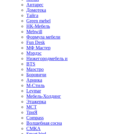
Антарес
Домотека
Тайга
Green mebel
НК-Мебель
Mebwill
Формула мебели
Fun Desk
МФ Мастер
Мэрдэс
Нижегородмебель и
BTS
Маэстро
Боровичи
Арника
М-Стиль
Levmar
Мебель-Холдинг
Этажерка
МСТ
ТриЯ
Compass
Волшебная сосна
СМКА
Smart bird