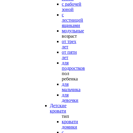
с рабочей
зоной
с
лестницей
ящиками
модульные
возраст
от трех
лет
от пяти
лет
для
подростков
пол
ребенка
для
мальчика
для
девочки
Детские
кровати
тип
кровати
домики
с