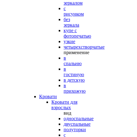
зеркалом
с
рисунком
без
зеркала
купе с
фотопечатью
узкие
четырехстворчатые
применение
в
спальню
в
гостиную
в детскую
в
прихожую
Кровати
Кровати для
взрослых
вид
односпальные
двуспальные
полуторки
с