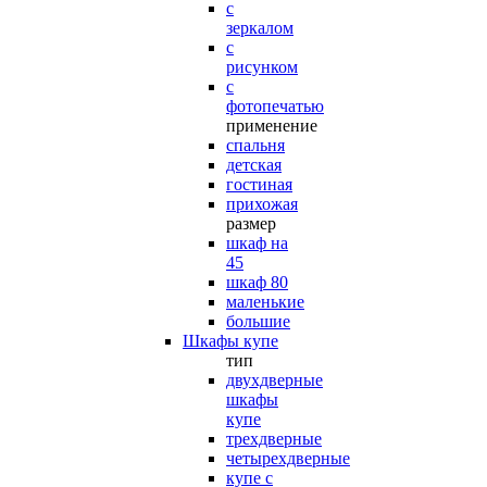
с
зеркалом
с
рисунком
с
фотопечатью
применение
спальня
детская
гостиная
прихожая
размер
шкаф на
45
шкаф 80
маленькие
большие
Шкафы купе
тип
двухдверные
шкафы
купе
трехдверные
четырехдверные
купе с