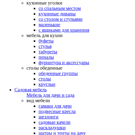
кухонные уголки
со спальным местом
кухонные диваны
со столом и стульями
маленькие
с ящиками для хранения
мебель для кухни
буфеты
стулья
табуреты
пеналы
фурнитура и аксессуары
столы обеденные
обеденные группы
столы
круглые
Садовая мебель
Мебель для дачи и сада
вид мебели
гамаки для дачи
подвесные кресла
шезлонги
садовые качели
раскладушки
шатры и тенты на дачу