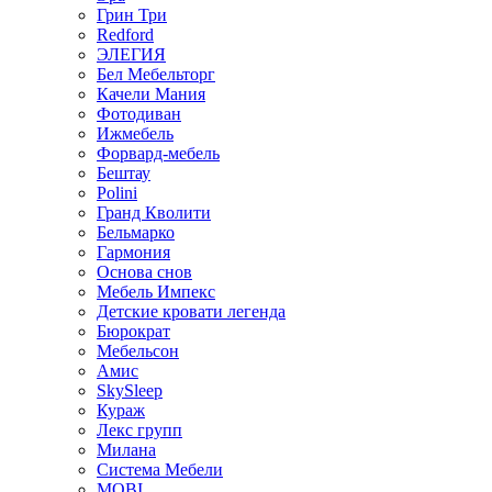
Грин Три
Redford
ЭЛЕГИЯ
Бел Мебельторг
Качели Мания
Фотодиван
Ижмебель
Форвард-мебель
Бештау
Polini
Гранд Кволити
Бельмарко
Гармония
Основа снов
Мебель Импекс
Детские кровати легенда
Бюрократ
Мебельсон
Амис
SkySleep
Кураж
Лекс групп
Милана
Система Мебели
MOBI