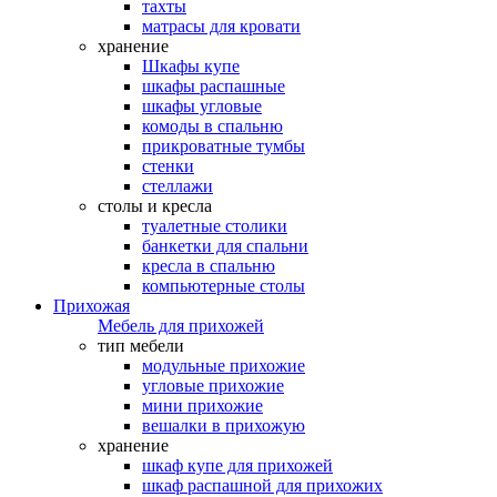
тахты
матрасы для кровати
хранение
Шкафы купе
шкафы распашные
шкафы угловые
комоды в спальню
прикроватные тумбы
стенки
стеллажи
столы и кресла
туалетные столики
банкетки для спальни
кресла в спальню
компьютерные столы
Прихожая
Мебель для прихожей
тип мебели
модульные прихожие
угловые прихожие
мини прихожие
вешалки в прихожую
хранение
шкаф купе для прихожей
шкаф распашной для прихожих