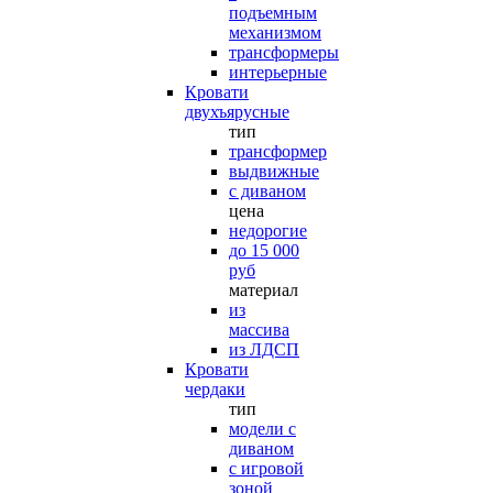
подъемным
механизмом
трансформеры
интерьерные
Кровати
двухъярусные
тип
трансформер
выдвижные
с диваном
цена
недорогие
до 15 000
руб
материал
из
массива
из ЛДСП
Кровати
чердаки
тип
модели с
диваном
с игровой
зоной