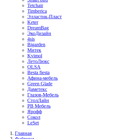
Tetchair
Timberica
Элластик-Пласт
Keter
DreamBag
ЭкоДизайн
4sis
Bigarden
Митек
Kvimol
ЛетоЛюкс
OLSA
Besta fiesta
Афина-мебель
Green Glade
Даметекс
Глазов-Мебель
СтолЛайн
РВ Мебель
Ярофф
Сокол
LeSet
Главная
Фабрики