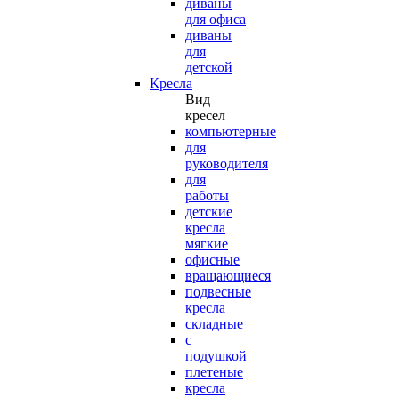
диваны
для офиса
диваны
для
детской
Кресла
Вид
кресел
компьютерные
для
руководителя
для
работы
детские
кресла
мягкие
офисные
вращающиеся
подвесные
кресла
складные
с
подушкой
плетеные
кресла