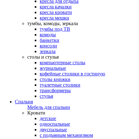
кресла для отдыха
кресла качалки
кресла кровати
кресла мешки
тумбы, комоды, зеркала
тумбы под ТВ
комоды
банкетки
консоли
зеркала
столы и стулья
компьютерные столы
журнальные
кофейные столики в гостиную
столы книжки
туалетные столики
трансформеры
стулья
Спальня
Мебель для спальни
Кровати
детские
односпальные
двуспальные
с подъмным механизмом