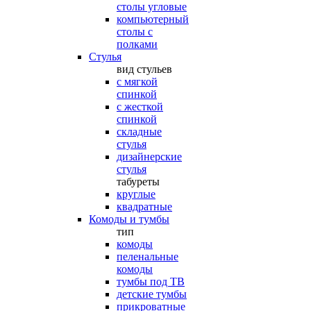
столы угловые
компьютерный
столы с
полками
Стулья
вид стульев
с мягкой
спинкой
с жесткой
спинкой
складные
стулья
дизайнерские
стулья
табуреты
круглые
квадратные
Комоды и тумбы
тип
комоды
пеленальные
комоды
тумбы под ТВ
детские тумбы
прикроватные