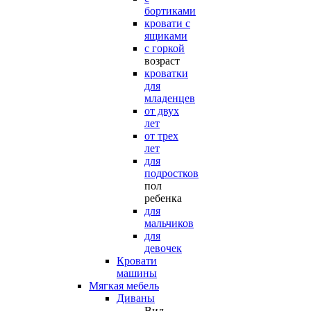
бортиками
кровати с
ящиками
с горкой
возраст
кроватки
для
младенцев
от двух
лет
от трех
лет
для
подростков
пол
ребенка
для
мальчиков
для
девочек
Кровати
машины
Мягкая мебель
Диваны
Вид