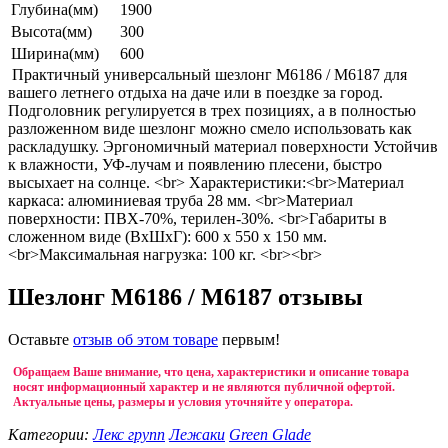
Глубина(мм)
1900
Высота(мм)
300
Ширина(мм)
600
Практичный универсальный шезлонг М6186 / М6187 для
вашего летнего отдыха на даче или в поездке за город.
Подголовник регулируется в трех позициях, а в полностью
разложенном виде шезлонг можно смело использовать как
раскладушку. Эргономичный материал поверхности Устойчив
к влажности, УФ-лучам и появлению плесени, быстро
высыхает на солнце. <br> Характеристики:<br>Материал
каркаса: алюминиевая труба 28 мм. <br>Материал
поверхности: ПВХ-70%, терилен-30%. <br>Габариты в
сложенном виде (ВхШхГ): 600 х 550 х 150 мм.
<br>Максимальная нагрузка: 100 кг. <br><br>
Шезлонг М6186 / М6187 отзывы
Оставьте
отзыв об этом товаре
первым!
Обращаем Ваше внимание, что цена, характеристики и описание товара
носят информационный характер и не являются публичной офертой.
Актуальные цены, размеры и условия уточняйте у оператора.
Категории:
Лекс групп
Лежаки
Green Glade