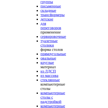
группы
письменные
складные
трансформеры
детские
для
переговоров
применение
сервировочные
туалетные
столики
форма столов
прямоугольные
овальные
круглые
материал
из ЛДСП
из массива
стеклянные
компьютерные
столы
компьютерные
столы с
надстройкой
компьютерные