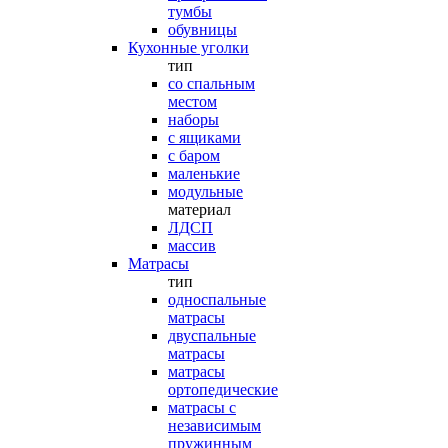
тумбы
обувницы
Кухонные уголки
тип
со спальным
местом
наборы
с ящиками
с баром
маленькие
модульные
материал
ЛДСП
массив
Матрасы
тип
односпальные
матрасы
двуспальные
матрасы
матрасы
ортопедические
матрасы с
независимым
пружинным