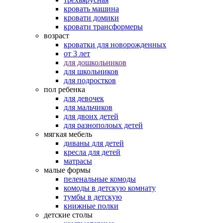
кровать машина
кровати домики
кровати трансформеры
возраст
кроватки для новорожденных
от 3 лет
для дошкольников
для школьников
для подростков
пол ребенка
для девочек
для мальчиков
для двоих детей
для разнополоых детей
мягкая мебель
диваны для детей
кресла для детей
матрасы
малые формы
пеленальные комоды
комоды в детскую комнату
тумбы в детскую
книжные полки
детские столы