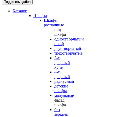
Toggle navigation
Каталог
Шкафы
Шкафы
распашные
вид
шкафа
одностворчатый
шкаф
двустворчатый
трехстворчатые
3-х
дверный
купе
4-х
дверный
радиусный
детские
шкафы
модульные
фасад
шкафа
без
зеркала