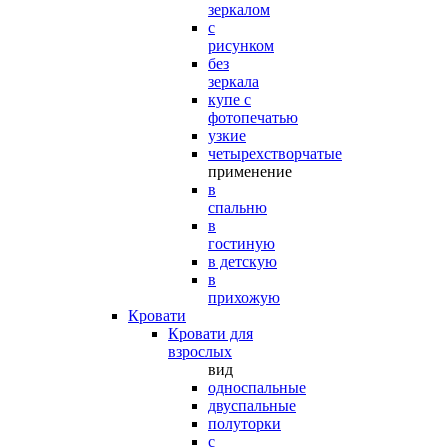
зеркалом
с
рисунком
без
зеркала
купе с
фотопечатью
узкие
четырехстворчатые
применение
в
спальню
в
гостиную
в детскую
в
прихожую
Кровати
Кровати для
взрослых
вид
односпальные
двуспальные
полуторки
с