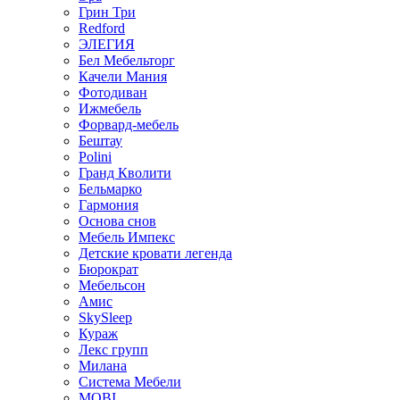
Грин Три
Redford
ЭЛЕГИЯ
Бел Мебельторг
Качели Мания
Фотодиван
Ижмебель
Форвард-мебель
Бештау
Polini
Гранд Кволити
Бельмарко
Гармония
Основа снов
Мебель Импекс
Детские кровати легенда
Бюрократ
Мебельсон
Амис
SkySleep
Кураж
Лекс групп
Милана
Система Мебели
MOBI