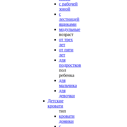
с рабочей
зоной
с
лестницей
ящиками
модульные
возраст
от трех
лет
от пяти
лет
для
подростков
пол
ребенка
для
мальчика
для
девочки
Детские
кровати
тип
кровати
домики
с