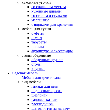
кухонные уголки
со спальным местом
кухонные диваны
со столом и стульями
маленькие
с ящиками для хранения
мебель для кухни
буфеты
стулья
табуреты
пеналы
фурнитура и аксессуары
столы обеденные
обеденные группы
столы
круглые
Садовая мебель
Мебель для дачи и сада
вид мебели
гамаки для дачи
подвесные кресла
шезлонги
садовые качели
раскладушки
шатры и тенты на дачу