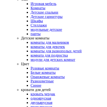
Игровая мебель
Комнаты
Детские спальни
Детские гарнитуры
Шкафы
Стеллажи
модульные детские
парты
Детские комнаты
комнаты для мальчиков
комнаты для девочек
комнаты для разнополых детей
комната для подростка
модули для детских комнат
Цвет
Розовые комнаты
Белые комнаты
Оранжевые комнаты
Разноцветные
Синие
кровати для детей
кровать чердак
одноярусная
двухъярусная
трехъярусная