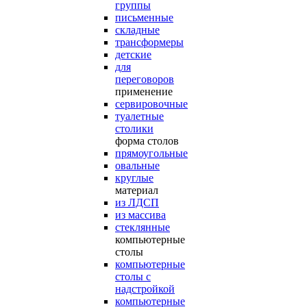
группы
письменные
складные
трансформеры
детские
для
переговоров
применение
сервировочные
туалетные
столики
форма столов
прямоугольные
овальные
круглые
материал
из ЛДСП
из массива
стеклянные
компьютерные
столы
компьютерные
столы с
надстройкой
компьютерные