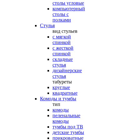
столы угловые
компьютерный
столы с
полками
Стулья
вид стульев
с мягкой
спинкой
с жесткой
спинкой
складные
стулья
дизайнерские
стулья
табуреты
круглые
квадратные
Комоды и тумбы
тип
комоды
пеленальные
комоды
тумбы под ТВ
детские тумбы
прикроватные