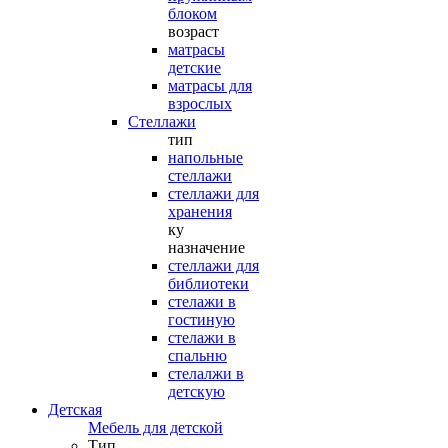
блоком
возраст
матрасы
детские
матрасы для
взрослых
Стеллажи
тип
напольные
стеллажи
стеллажи для
хранения
ку
назначение
стеллажи для
библиотеки
стелажи в
гостиную
стелажи в
спальню
стелалжи в
детскую
Детская
Мебель для детской
Тип