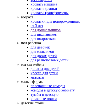
кровать машина
кровати домики
кровати трансформеры
возраст
кроватки для новорожденных
от 3 лет
для дошкольников
для школьников
для подростков
пол ребенка
для девочек
для мальчиков
для двоих детей
для разнополоых детей
мягкая мебель
диваны для детей
кресла для детей
матрасы
малые формы
пеленальные комоды
комоды в детскую комнату
тумбы в детскую
книжные полки
детские столы