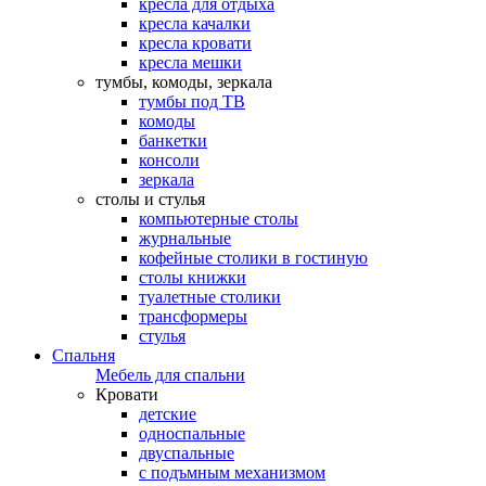
кресла для отдыха
кресла качалки
кресла кровати
кресла мешки
тумбы, комоды, зеркала
тумбы под ТВ
комоды
банкетки
консоли
зеркала
столы и стулья
компьютерные столы
журнальные
кофейные столики в гостиную
столы книжки
туалетные столики
трансформеры
стулья
Спальня
Мебель для спальни
Кровати
детские
односпальные
двуспальные
с подъмным механизмом