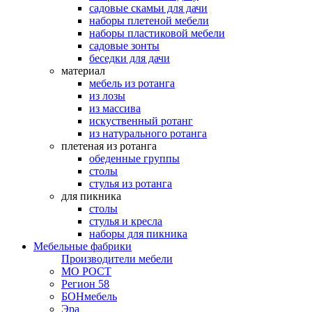
садовые скамьи для дачи
наборы плетеной мебели
наборы пластиковой мебели
садовые зонты
беседки для дачи
материал
мебель из ротанга
из лозы
из массива
искуственный ротанг
из натурального ротанга
плетеная из ротанга
обеденные группы
столы
стулья из ротанга
для пикника
столы
стулья и кресла
наборы для пикника
Мебельные фабрики
Производители мебели
МО РОСТ
Регион 58
БОНмебель
Эра