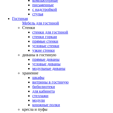
компьютерные
письменные
с надстройкой
стулья
Гостиная
Мебель для гостиной
Стенки
стенки для гостиной
стенки горкаи
прямые стенки
угловые стенки
узкие стенки
диваны в гостиную
прямые диваны
угловые диваны
модульные диваны
хранение
шкафы
витрины в гостиную
бибилиотеки
для кабинета
стеллажи
модули
книжные полки
кресла и пуфы