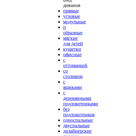
диванов
прямые
угловые
модульные
п
образные
мягкие
для детей
кушетки
офисные
с
оттоманкой
со
столиком
с
ящиками
с
деревянными
подлокотниками
без
подлокотников
односпальные
двуспальные
дизайнерские