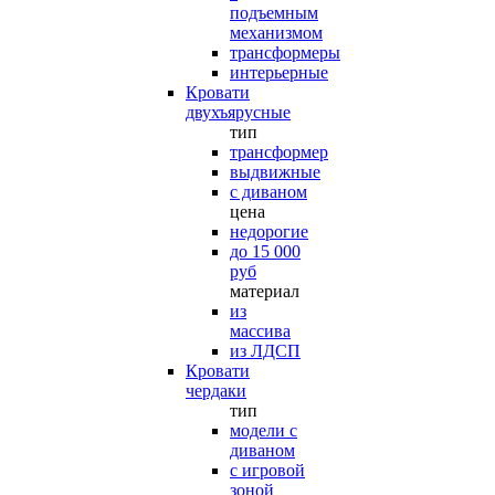
подъемным
механизмом
трансформеры
интерьерные
Кровати
двухъярусные
тип
трансформер
выдвижные
с диваном
цена
недорогие
до 15 000
руб
материал
из
массива
из ЛДСП
Кровати
чердаки
тип
модели с
диваном
с игровой
зоной