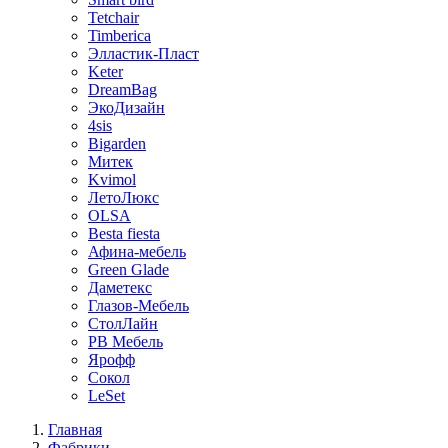
Tetchair
Timberica
Элластик-Пласт
Keter
DreamBag
ЭкоДизайн
4sis
Bigarden
Митек
Kvimol
ЛетоЛюкс
OLSA
Besta fiesta
Афина-мебель
Green Glade
Даметекс
Глазов-Мебель
СтолЛайн
РВ Мебель
Ярофф
Сокол
LeSet
Главная
Фабрики