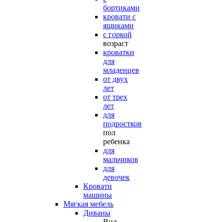
бортиками
кровати с
ящиками
с горкой
возраст
кроватки
для
младенцев
от двух
лет
от трех
лет
для
подростков
пол
ребенка
для
мальчиков
для
девочек
Кровати
машины
Мягкая мебель
Диваны
Вид