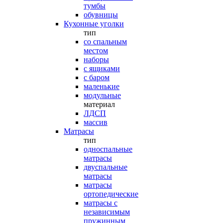
тумбы
обувницы
Кухонные уголки
тип
со спальным
местом
наборы
с ящиками
с баром
маленькие
модульные
материал
ЛДСП
массив
Матрасы
тип
односпальные
матрасы
двуспальные
матрасы
матрасы
ортопедические
матрасы с
независимым
пружинным