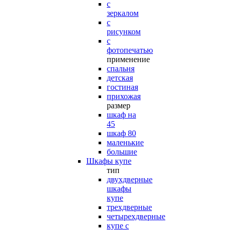
с
зеркалом
с
рисунком
с
фотопечатью
применение
спальня
детская
гостиная
прихожая
размер
шкаф на
45
шкаф 80
маленькие
большие
Шкафы купе
тип
двухдверные
шкафы
купе
трехдверные
четырехдверные
купе с