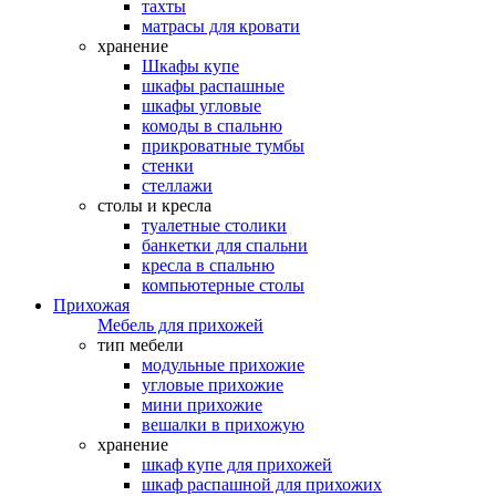
тахты
матрасы для кровати
хранение
Шкафы купе
шкафы распашные
шкафы угловые
комоды в спальню
прикроватные тумбы
стенки
стеллажи
столы и кресла
туалетные столики
банкетки для спальни
кресла в спальню
компьютерные столы
Прихожая
Мебель для прихожей
тип мебели
модульные прихожие
угловые прихожие
мини прихожие
вешалки в прихожую
хранение
шкаф купе для прихожей
шкаф распашной для прихожих