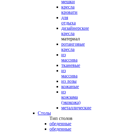
мешки
кресла
кровати
для
отдыха
дизайнерские
кресла
материал
ротанговые
кресла
из
массива
тканевые
из
массива
из лозы
кожаные
из
кожзама
(экокожа)
металлические
Столы
Тип столов
обеденные
обеденные