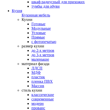
шкаф радиусный для прихожих
тумбы для обуви
Кухня
Кухонная мебель
Кухни
Готовые
Модульные
Угловые
Прямые
с фотопечатью
размер кухни
до 2-х метров
до 3-х метров
маленькие
материал фасада
ЛДСП
МДФ
пластик
пленка ПВХ
Массив
стиль кухни
классические
современные
модерн
прованс