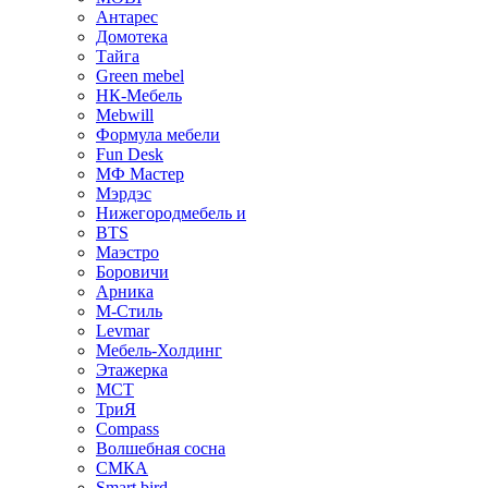
Антарес
Домотека
Тайга
Green mebel
НК-Мебель
Mebwill
Формула мебели
Fun Desk
МФ Мастер
Мэрдэс
Нижегородмебель и
BTS
Маэстро
Боровичи
Арника
М-Стиль
Levmar
Мебель-Холдинг
Этажерка
МСТ
ТриЯ
Compass
Волшебная сосна
СМКА
Smart bird