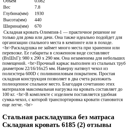
Объем
0.082
Вес
7.8
Глубина(мм)
1930
Высота(мм)
440
Ширина(мм)
670
Складная кровать Олимпия-1 — практичное решение не
только для дома или дачи. Она также идеально подойдет для
организации спального места в кемпинге или в походе.
<br>Раскладушка не займет много места при хранении или
перевозке. Ее габариты в сложенном виде составляют
(ВхШхГ): 980 х 290 х 290 мм. Она незаменима для небольших
помещений. <br>Прочный каркас выполнен из стальных труб
диаметром 22/16/16х25 мм. Наверху натянут чехол из
полиэстера 600D с поливиниловым покрытием. Простая
складная конструкция позволяет в два счета разложить
полноценное спальное место. Благодаря сочетанию этих
материалов максимальная нагрузка на кровать составляет до
100 кг. <br>В комплекте с изделием поставляется удобная
сумка-чехол, с которой транспортировка кровати становится
еще легче. <br>
Стальная раскладушка без матраса
Складная кровать 6185 (2) отзывы