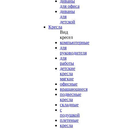
диваны
для офиса
диваны
для
детской
Кресла
Вид
кресел
компьютерные
для
руководителя
для
работы
детские
кресла
мягкие
офисные
вращающиеся
подвесные
кресла
складные
с
подушкой
плетеные
кресла